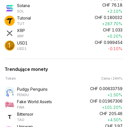
CHF
76.18
Solana
+2.10%
SOL
CHF
0.180032
Tutorial
+287.70%
TUT
CHF
1.033
XRP
+0.20%
XRP
CHF
0.999454
USD1
-0.10%
USD1
Trendujące monety
Token
Cena i 24H%
CHF
0.00633759
Pudgy Penguins
+1.50%
PENGU
CHF
0.01967306
Fake World Assets
+101.20%
FWA
CHF
205.46
Bittensor
+4.50%
TAO
CHF
3.97
Uniswap