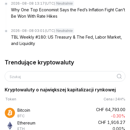
2026-08-08 13:17
(UTC)
Neutralnie
Why One Top Economist Says the Fed’s Inflation Fight Can’t
Be Won With Rate Hikes
2026-08-08 03:01
(UTC)
Neutralnie
TBL Weekly #180: US Treasury & The Fed, Labor Market,
and Liquidity
Trendujące kryptowaluty
Szukaj
Kryptowaluty o największej kapitalizacji rynkowej
Token
Cena i 24H%
CHF
64,793.00
Bitcoin
-0.30%
BTC
CHF
1,916.27
Ethereum
0.00%
ETH