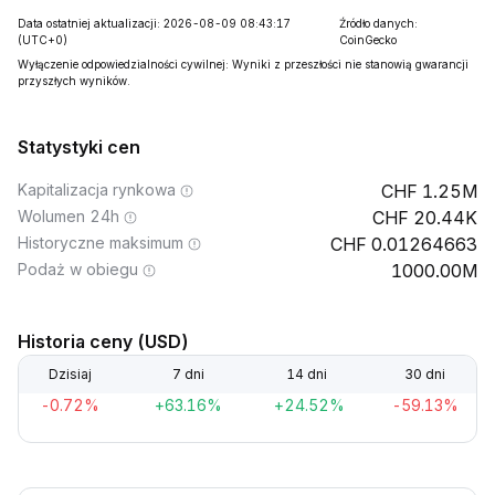
Data ostatniej aktualizacji: 2026-08-09 08:43:17
Źródło danych:
(UTC+0)
CoinGecko
Wyłączenie odpowiedzialności cywilnej: Wyniki z przeszłości nie stanowią gwarancji
przyszłych wyników.
Statystyki cen
Kapitalizacja rynkowa
1.25M
Wolumen 24h
20.44K
Historyczne maksimum
0.01264663
Podaż w obiegu
1000.00M
Historia ceny (USD)
Dzisiaj
7 dni
14 dni
30 dni
-0.72%
+63.16%
+24.52%
-59.13%