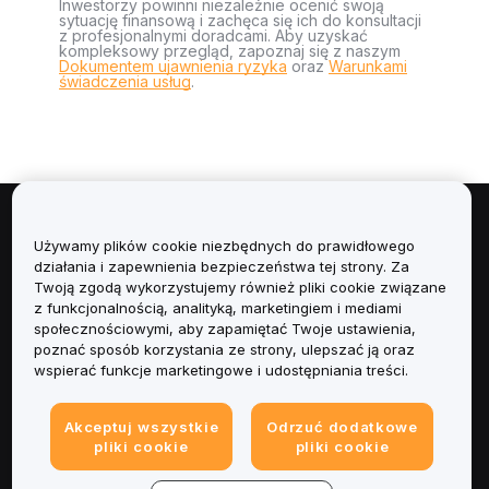
Inwestorzy powinni niezależnie ocenić swoją
sytuację finansową i zachęca się ich do konsultacji
z profesjonalnymi doradcami. Aby uzyskać
kompleksowy przegląd, zapoznaj się z naszym
Dokumentem ujawnienia ryzyka
oraz
Warunkami
świadczenia usług
.
Informacje
Używamy plików cookie niezbędnych do prawidłowego
działania i zapewnienia bezpieczeństwa tej strony. Za
Usługi
Twoją zgodą wykorzystujemy również pliki cookie związane
z funkcjonalnością, analityką, marketingiem i mediami
społecznościowymi, aby zapamiętać Twoje ustawienia,
Obsługa Klienta
poznać sposób korzystania ze strony, ulepszać ją oraz
wspierać funkcje marketingowe i udostępniania treści.
Produkty
Akceptuj wszystkie
Odrzuć dodatkowe
Informacje prawne
pliki cookie
pliki cookie