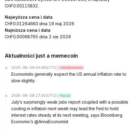
CHF0.00115832.
Najwyższa cena i data
CHF0.01264663 dnia 19 maj 2026
Najniższa cena i data
CHF0.00068765 dnia 2 sie 2026
Aktualności just a memecoin
2026-08-09 04:48
(UTC)
Niedźwiedzio
Economists generally expect the US annual inflation rate to
slow slightly.
2026-08-08 17:30
(UTC)
byczy
July’s surprisingly weak jobs report coupled with a possible
cooling in inflation next week may lead the Fed to hold
interest rates steady at its next meeting, says Bloomberg
Economic’s @AnnaEconomist