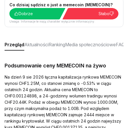
Co dzisiaj sądzisz o just a memecoin (MEMECOIN)?
Dobrze
Słabo
Uwaga: Informacje te mają charakter wyłącznie informacyjny.
Przegląd
Aktualności
Ranking
Media społecznościowe
FAQ
Podsumowanie ceny MEMECOIN na żywo
Na dzień 9 sie 2026 łączna kapitalizacja rynkowa MEMECOIN
wynosi CHF1.25M, co stanowi zmianę o -0.53% w ciągu
ostatnich 24 godzin. Aktualna cena MEMECOIN to
CHF0.00124898, a 24-godzinny wolumen tradingu wynosi
CHF20.44K. Podaż w obiegu MEMECOIN wynosi 1000.00M,
przy czym maksymalna podaż to 1.00B. Pod względem
kapitalizacji rynkowej MEMECOIN zajmuje 2444 miejsce w
rankingu kryptowalut. W ciągu ostatnich 24 godzin najwyższy
kurs MEMECOIN wyniósł CHF0.00137135, a najniższy