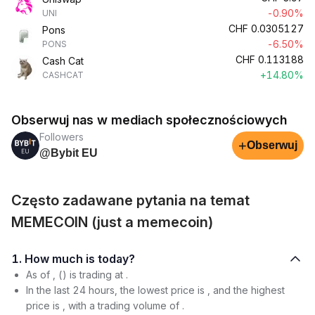
-0.90%
UNI
CHF
0.0305127
Pons
-6.50%
PONS
CHF
0.113188
Cash Cat
+14.80%
CASHCAT
Obserwuj nas w mediach społecznościowych
Followers
+
Obserwuj
@Bybit EU
Często zadawane pytania na temat
MEMECOIN (just a memecoin)
1. How much is today?
As of , () is trading at .
In the last 24 hours, the lowest price is , and the highest
price is , with a trading volume of .