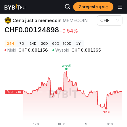
Zarejestruj się
Ceny kryptowalut
Cena just a memecoin MEMECOIN
Cena just a memecoin
MEMECOIN
CHF
CHF0.00124898
-0.54%
24H
7D
14D
30D
60D
200D
1Y
Niski
CHF
0.001156
Wysoki
CHF
0.001365