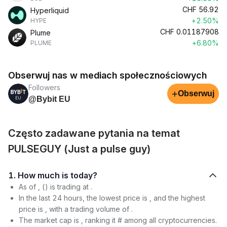
CHF
56.92
Hyperliquid
+2.50%
HYPE
CHF
0.01187908
Plume
+6.80%
PLUME
Obserwuj nas w mediach społecznościowych
Followers
+
Obserwuj
@Bybit EU
Często zadawane pytania na temat
PULSEGUY (Just a pulse guy)
1. How much is today?
As of , () is trading at .
In the last 24 hours, the lowest price is , and the highest
price is , with a trading volume of .
The market cap is , ranking it # among all cryptocurrencies.