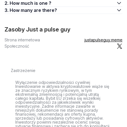
2. How much is one ?
3. How many are there?
Zasoby Just a pulse guy
Strona internetowa
justapulseguy.meme
Społeczność
Zastrzeżenie
Wyłączenie odpowiedzialności cywilnej
Inwestowanie w aktywa kryptowalutowe wiąże się
ze znacznym ryzykiem rynkowym, w tym
ekstremalną zmiennością i potencjalną utratą
całego kapitału. Bybit EU zrzeka się wszelkiej
odpowiedzialności za jakiekolwiek wyniki
inwestycyjne. Żadne informacje zawarte w
niniejszym dokumencie nie stanowią porady
finansowej, rekomendacji ani oferty kupna,
sprzedaży lub posiadania cyfrowych aktywów.
Inwestorzy powinni niezależnie ocenić swoją
sytuację finansową i zachęca się ich do konsultacji