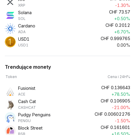
-1.30%
XRP
CHF
73.57
Solana
+0.50%
SOL
CHF
0.2012
Cardano
+6.70%
ADA
CHF
0.999765
USD1
0.00%
USD1
Trendujące monety
Token
Cena i 24H%
CHF
0.136643
Fusionist
+78.50%
ACE
CHF
0.106905
Cash Cat
-21.00%
CASHCAT
CHF
0.00602276
Pudgy Penguins
-1.50%
PENGU
CHF
0.161601
Block Street
+16.50%
BSB