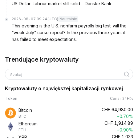
US Dollar: Labour market still solid – Danske Bank
2026-08-07 09:24
(UTC)
Neutralnie
This evening is the U.S. nonfarm payrolls big test; will the
“weak July” curse repeat? In the previous three years it
has failed to meet expectations.
Trendujące kryptowaluty
Szukaj
Kryptowaluty o największej kapitalizacji rynkowej
Token
Cena i 24H%
CHF
64,980.00
Bitcoin
+0.70%
BTC
CHF
1,914.89
Ethereum
+0.90%
ETH
CHF
1.033
XRP