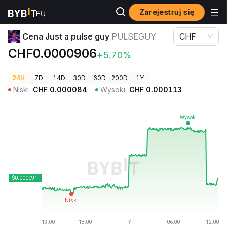
Zarejestruj się
Ceny kryptowalut
Cena Just a pulse guy PULSEGUY
Cena Just a pulse guy
PULSEGUY
CHF
CHF0.0000906
+5.70%
24H
7D
14D
30D
60D
200D
1Y
Niski
CHF
0.000084
Wysoki
CHF
0.000113