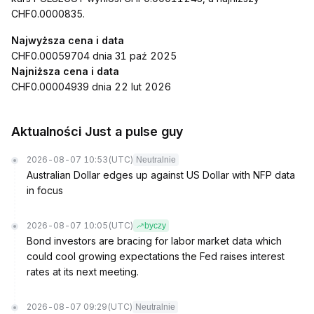
CHF0.0000835.
Najwyższa cena i data
CHF0.00059704 dnia 31 paź 2025
Najniższa cena i data
CHF0.00004939 dnia 22 lut 2026
Aktualności Just a pulse guy
2026-08-07 10:53
(UTC)
Neutralnie
Australian Dollar edges up against US Dollar with NFP data
in focus
2026-08-07 10:05
(UTC)
byczy
Bond investors are bracing for labor market data which
could cool growing expectations the Fed raises interest
rates at its next meeting.
2026-08-07 09:29
(UTC)
Neutralnie