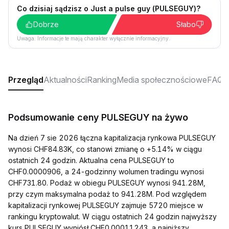
Co dzisiaj sądzisz o Just a pulse guy (PULSEGUY)?
Dobrze
Słabo
Uwaga: Informacje te mają charakter wyłącznie informacyjny.
Przegląd
Aktualności
Ranking
Media społecznościowe
FAQ
Podsumowanie ceny PULSEGUY na żywo
Na dzień 7 sie 2026 łączna kapitalizacja rynkowa PULSEGUY
wynosi CHF84.83K, co stanowi zmianę o +5.14% w ciągu
ostatnich 24 godzin. Aktualna cena PULSEGUY to
CHF0.0000906, a 24-godzinny wolumen tradingu wynosi
CHF731.80. Podaż w obiegu PULSEGUY wynosi 941.28M,
przy czym maksymalna podaż to 941.28M. Pod względem
kapitalizacji rynkowej PULSEGUY zajmuje 5720 miejsce w
rankingu kryptowalut. W ciągu ostatnich 24 godzin najwyższy
kurs PULSEGUY wyniósł CHF0.00011243, a najniższy