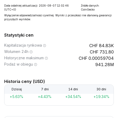
Data ostatniej aktualizacji: 2026-08-07 12:02:46
Źródło danych:
(UTC+0)
CoinGecko
Wyłączenie odpowiedzialności cywilnej: Wyniki z przeszłości nie stanowią gwarancji
przyszłych wyników.
Statystyki cen
Kapitalizacja rynkowa
84.83K
Wolumen 24h
731.80
Historyczne maksimum
0.00059704
Podaż w obiegu
941.28M
Historia ceny (USD)
Dzisiaj
7 dni
14 dni
30 dni
+5.63%
+4.43%
+34.54%
+19.34%