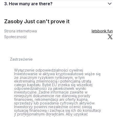
3. How many are there?
Zasoby Just can't prove it
Strona internetowa
letsbonk.fun
Społeczność
Zastrzeżenie
Wyłączenie odpowiedzialności cywilnej
Inwestowanie w aktywa kryptowalutowe wiąże się
ze znacznym ryzykiem rynkowym, w tym
ekstremalną zmiennością i potencjalną utratą
całego kapitału. Bybit EU zrzeka się wszelkiej
odpowiedzialności za jakiekolwiek wyniki
inwestycyjne. Żadne informacje zawarte w
niniejszym dokumencie nie stanowią porady
finansowej, rekomendacji ani oferty kupna,
sprzedaży lub posiadania cyfrowych aktywów.
Inwestorzy powinni niezależnie ocenić swoją
sytuację finansową i zachęca się ich do konsultacji
z profesjonalnymi doradcami. Aby uzyskać