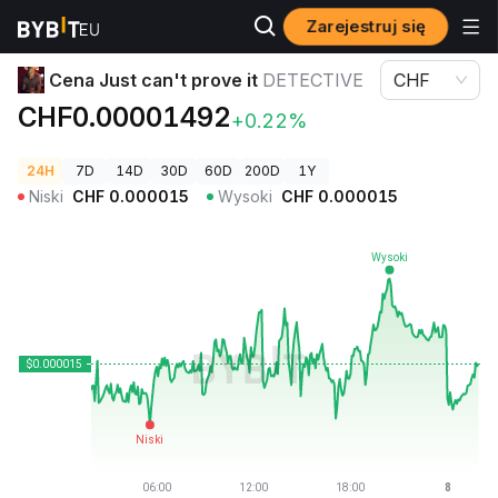
Zarejestruj się
Ceny kryptowalut
Cena Just can't prove it DETECTIVE
Cena Just can't prove it
DETECTIVE
CHF
CHF0.00001492
+0.22%
24H
7D
14D
30D
60D
200D
1Y
Niski
CHF
0.000015
Wysoki
CHF
0.000015