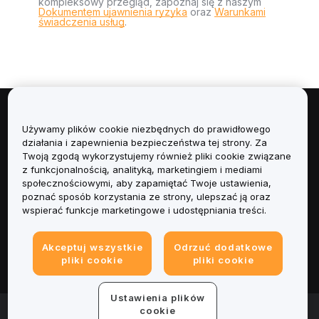
kompleksowy przegląd, zapoznaj się z naszym
Dokumentem ujawnienia ryzyka
oraz
Warunkami
świadczenia usług
.
Informacje
Używamy plików cookie niezbędnych do prawidłowego
działania i zapewnienia bezpieczeństwa tej strony. Za
Usługi
Twoją zgodą wykorzystujemy również pliki cookie związane
z funkcjonalnością, analityką, marketingiem i mediami
społecznościowymi, aby zapamiętać Twoje ustawienia,
Obsługa Klienta
poznać sposób korzystania ze strony, ulepszać ją oraz
wspierać funkcje marketingowe i udostępniania treści.
Produkty
Akceptuj wszystkie
Odrzuć dodatkowe
Informacje prawne
pliki cookie
pliki cookie
Ustawienia plików
© 2025-2026 Bybit.eu. All rights reserved.
cookie