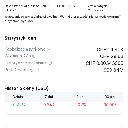
Data ostatniej aktualizacji: 2026-08-08 01:52:16
Źródło danych:
(UTC+0)
CoinGecko
Wyłączenie odpowiedzialności cywilnej: Wyniki z przeszłości nie stanowią gwarancji
przyszłych wyników.
Statystyki cen
Kapitalizacja rynkowa
14.91K
Wolumen 24h
28.63
Historyczne maksimum
0.00343609
Podaż w obiegu
999.84M
Historia ceny (USD)
Dzisiaj
7 dni
14 dni
30 dni
+0.77%
-0.64%
-2.07%
-30.09%