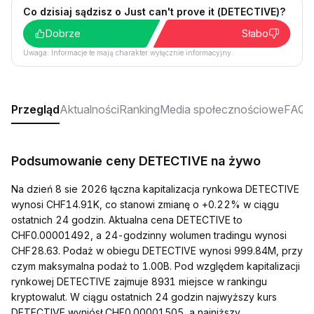
Co dzisiaj sądzisz o Just can't prove it (DETECTIVE)?
Dobrze
Słabo
Uwaga: Informacje te mają charakter wyłącznie informacyjny.
Przegląd
Aktualności
Ranking
Media społecznościowe
FAQ
Podsumowanie ceny DETECTIVE na żywo
Na dzień 8 sie 2026 łączna kapitalizacja rynkowa DETECTIVE
wynosi CHF14.91K, co stanowi zmianę o +0.22% w ciągu
ostatnich 24 godzin. Aktualna cena DETECTIVE to
CHF0.00001492, a 24-godzinny wolumen tradingu wynosi
CHF28.63. Podaż w obiegu DETECTIVE wynosi 999.84M, przy
czym maksymalna podaż to 1.00B. Pod względem kapitalizacji
rynkowej DETECTIVE zajmuje 8931 miejsce w rankingu
kryptowalut. W ciągu ostatnich 24 godzin najwyższy kurs
DETECTIVE wyniósł CHF0.00001505, a najniższy