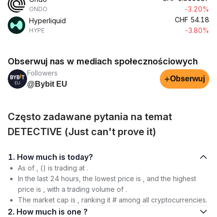
-3.20%
ONDO
CHF
54.18
Hyperliquid
-3.80%
HYPE
Obserwuj nas w mediach społecznościowych
Followers
+
Obserwuj
@Bybit EU
Często zadawane pytania na temat
DETECTIVE (Just can't prove it)
1. How much is today?
As of , () is trading at .
In the last 24 hours, the lowest price is , and the highest
price is , with a trading volume of .
The market cap is , ranking it # among all cryptocurrencies.
2. How much is one ?