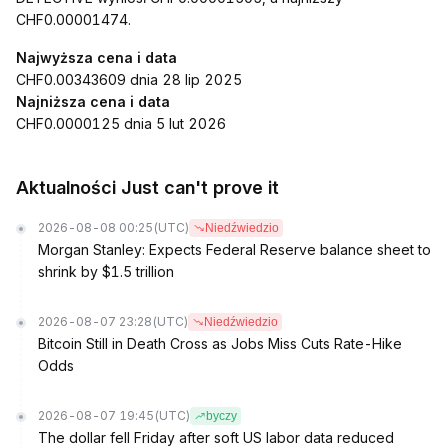
CHF0.00001474.
Najwyższa cena i data
CHF0.00343609 dnia 28 lip 2025
Najniższa cena i data
CHF0.0000125 dnia 5 lut 2026
Aktualności Just can't prove it
2026-08-08 00:25
(UTC)
Niedźwiedzio
Morgan Stanley: Expects Federal Reserve balance sheet to
shrink by $1.5 trillion
2026-08-07 23:28
(UTC)
Niedźwiedzio
Bitcoin Still in Death Cross as Jobs Miss Cuts Rate-Hike
Odds
2026-08-07 19:45
(UTC)
byczy
The dollar fell Friday after soft US labor data reduced