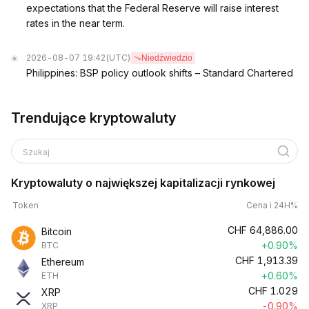
expectations that the Federal Reserve will raise interest
rates in the near term.
2026-08-07 19:42
(UTC)
Niedźwiedzio
Philippines: BSP policy outlook shifts – Standard Chartered
Trendujące kryptowaluty
Szukaj
Kryptowaluty o największej kapitalizacji rynkowej
Token
Cena i 24H%
CHF
64,886.00
Bitcoin
+0.90%
BTC
CHF
1,913.39
Ethereum
+0.60%
ETH
CHF
1.029
XRP
-0.90%
XRP