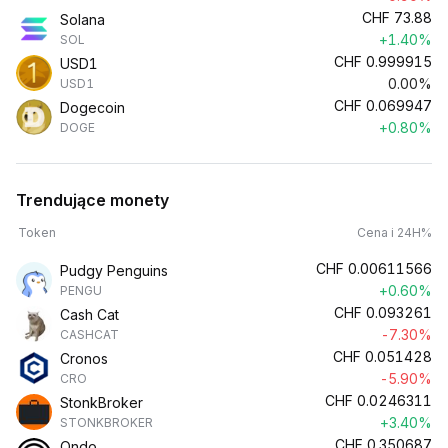
CHF
73.88
Solana
+1.40%
SOL
CHF
0.999915
USD1
0.00%
USD1
CHF
0.069947
Dogecoin
+0.80%
DOGE
Trendujące monety
Token
Cena i 24H%
CHF
0.00611566
Pudgy Penguins
+0.60%
PENGU
CHF
0.093261
Cash Cat
-7.30%
CASHCAT
CHF
0.051428
Cronos
-5.90%
CRO
CHF
0.0246311
StonkBroker
+3.40%
STONKBROKER
CHF
0.350687
Ondo