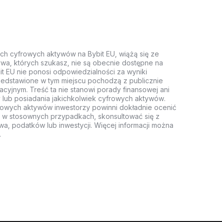
ych cyfrowych aktywów na Bybit EU, wiążą się ze
wa, których szukasz, nie są obecnie dostępne na
it EU nie ponosi odpowiedzialności za wyniki
rzedstawione w tym miejscu pochodzą z publicznie
acyjnym. Treść ta nie stanowi porady finansowej ani
 lub posiadania jakichkolwiek cyfrowych aktywów.
rowych aktywów inwestorzy powinni dokładnie ocenić
z, w stosownych przypadkach, skonsultować się z
wa, podatków lub inwestycji. Więcej informacji można
.