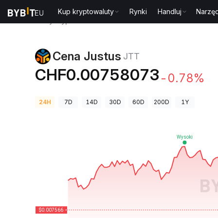
Kup kryptowaluty
Rynki
Handluj
Narzęd
Ceny kryptowalut
Cena Justus JTT
Cena Justus
JTT
CHF0.00758073
-0.78%
24H
7D
14D
30D
60D
200D
1Y