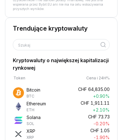
użytkowników i nie stanowi porady finansowej. Nie jest ona
wspierana przez Bybit EU ani nie ma na celu wskazywania
przyszłych wyników.
Trendujące kryptowaluty
Szukaj
Kryptowaluty o największej kapitalizacji
rynkowej
Token
Cena i 24H%
CHF
64,835.00
Bitcoin
+0.90%
BTC
CHF
1,911.11
Ethereum
+2.10%
ETH
CHF
73.73
Solana
-0.20%
SOL
CHF
1.05
XRP
-1.90%
XRP