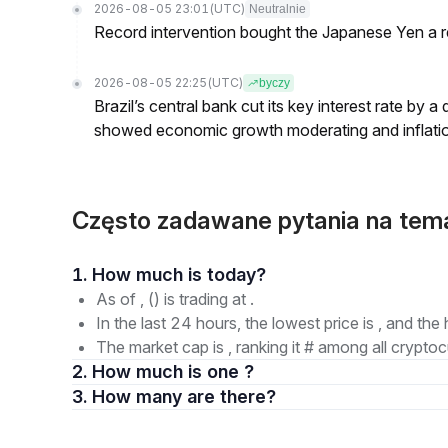
2026-08-05 23:01
(UTC)
Neutralnie
Record intervention bought the Japanese Yen a r
2026-08-05 22:25
(UTC)
byczy
Brazil’s central bank cut its key interest rate by a
showed economic growth moderating and inflati
Często zadawane pytania na tem
1. How much is today?
As of , () is trading at .
In the last 24 hours, the lowest price is , and the 
The market cap is , ranking it # among all cryptoc
2. How much is one ?
3. How many are there?