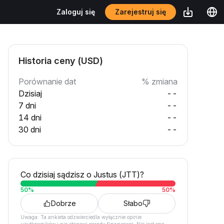
Zarejestruj się
Zaloguj się
Historia ceny (USD)
Porównanie dat
% zmiana
Dzisiaj
--
7 dni
--
14 dni
--
30 dni
--
Co dzisiaj sądzisz o Justus (JTT)?
50
%
50
%
Dobrze
Słabo
Uwaga: Ta ankieta odzwierciedla wyłącznie opinie