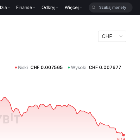
zia
Finanse
Odkryj
Więcej
CHF
Niski
CHF
0.007565
Wysoki
CHF
0.007677