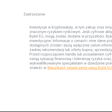
Zastrzeżenie
Inwestycje w kryptowaluty, w tym zakup oraz inn
znacznym ryzykiem rynkowym. Jeśli cyfrowe akty
Bybit EU, mogą zostać dodane w przyszłości. Byb
inwestycyjne. Informacje o cenach i inne dane p
dostępnych źródeł i służą wyłącznie celom inform
żadnej rekomendacji lub oferty kupna, sprzedaży
Przed rozpoczęciem handlu lub posiadaniem cyf
swoją sytuację finansową i tolerancję ryzyka ora
wykwalifikowanymi specjalistami w dziedzinie pra
znaleźć w
Warunkach świadczenia usług Bybit EU