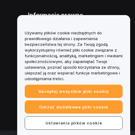
Informacje prawne
Polityka dotycząca konfliktu
interesów
Używamy plików cookie niezbędnych do
prawidłowego działania i zapewnienia
Podsumowanie polityki
bezpieczeństwa tej strony. Za Twoją zgodą
powiernictwa i zarządzania
wykorzystujemy również pliki cookie związane z
funkcjonalnością, analityką, marketingiem i mediami
Informacje ESG
społecznościowymi, aby zapamiętać Twoje
ustawienia, poznać sposób korzystania ze strony,
Biuletyny informacyjne
ulepszać ją oraz wspierać funkcje marketingowe i
kryptoaktywów
udostępniania treści.
Akceptuj wszystkie pliki cookie
Odrzuć dodatkowe pliki cookie
Ustawienia plików cookie