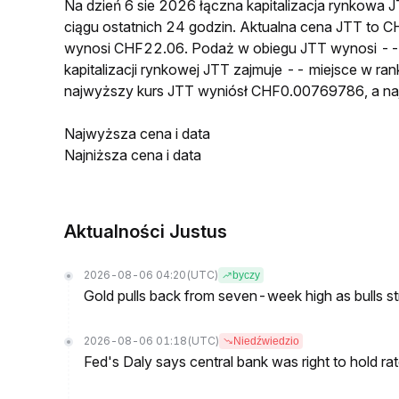
Na dzień 6 sie 2026 łączna kapitalizacja rynkow
ciągu ostatnich 24 godzin. Aktualna cena JTT to
wynosi CHF22.06. Podaż w obiegu JTT wynosi --
kapitalizacji rynkowej JTT zajmuje -- miejsce w ra
najwyższy kurs JTT wyniósł CHF0.00769786, a n
Najwyższa cena i data
Najniższa cena i data
Aktualności Justus
2026-08-06 04:20
(UTC)
byczy
Gold pulls back from seven-week high as bulls s
2026-08-06 01:18
(UTC)
Niedźwiedzio
Fed's Daly says central bank was right to hold ra