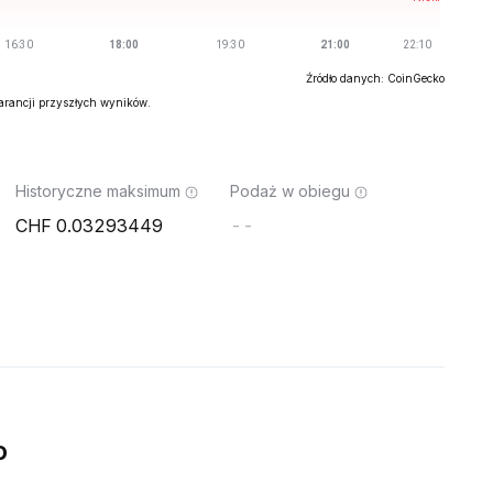
Źródło danych: CoinGecko
warancji przyszłych wyników.
Historyczne maksimum
Podaż w obiegu
0.03293449
--
o