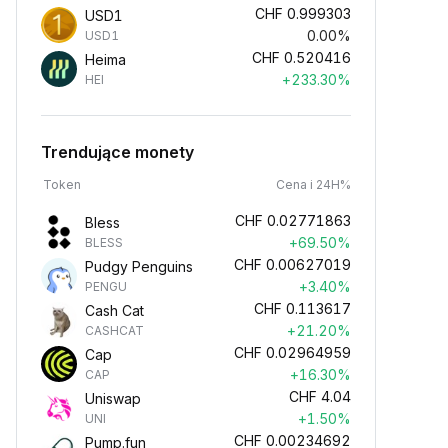
CHF
0.999303
USD1
0.00%
USD1
CHF
0.520416
Heima
+233.30%
HEI
Trendujące monety
Token
Cena i 24H%
CHF
0.02771863
Bless
+69.50%
BLESS
CHF
0.00627019
Pudgy Penguins
+3.40%
PENGU
CHF
0.113617
Cash Cat
+21.20%
CASHCAT
CHF
0.02964959
Cap
+16.30%
CAP
CHF
4.04
Uniswap
+1.50%
UNI
CHF
0.00234692
Pump.fun