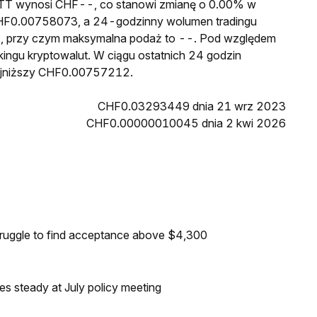
a JTT wynosi CHF--, co stanowi zmianę o 0.00% w
 CHF0.00758073, a 24-godzinny wolumen tradingu
, przy czym maksymalna podaż to --. Pod względem
nkingu kryptowalut. W ciągu ostatnich 24 godzin
ajniższy CHF0.00757212.
CHF0.03293449 dnia 21 wrz 2023
CHF0.00000010045 dnia 2 kwi 2026
truggle to find acceptance above $4,300
tes steady at July policy meeting