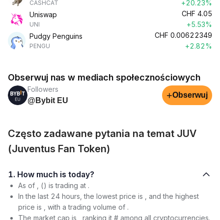
+20.23%
CASHCAT
CHF
4.05
Uniswap
+5.53%
UNI
CHF
0.00622349
Pudgy Penguins
+2.82%
PENGU
Obserwuj nas w mediach społecznościowych
Followers
+
Obserwuj
@Bybit EU
Często zadawane pytania na temat JUV
(Juventus Fan Token)
1. How much is today?
As of , () is trading at .
In the last 24 hours, the lowest price is , and the highest
price is , with a trading volume of .
The market cap is , ranking it # among all cryptocurrencies.