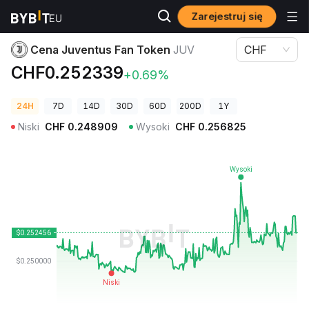
Zarejestruj się
Ceny kryptowalut
Cena Juventus Fan Token JUV
Cena Juventus Fan Token
JUV
CHF
CHF0.252339
+0.69%
24H
7D
14D
30D
60D
200D
1Y
Niski
CHF
0.248909
Wysoki
CHF
0.256825