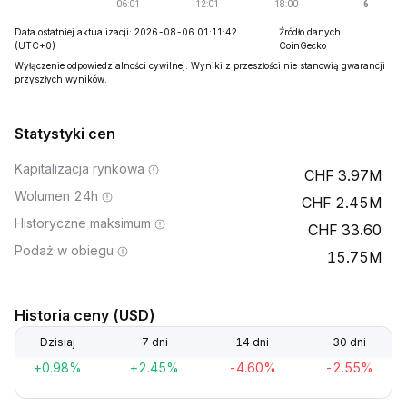
Data ostatniej aktualizacji: 2026-08-06 01:11:42
Źródło danych:
(UTC+0)
CoinGecko
Wyłączenie odpowiedzialności cywilnej: Wyniki z przeszłości nie stanowią gwarancji
przyszłych wyników.
Statystyki cen
Kapitalizacja rynkowa
3.97M
Wolumen 24h
2.45M
Historyczne maksimum
33.60
Podaż w obiegu
15.75M
Historia ceny (USD)
Dzisiaj
7 dni
14 dni
30 dni
+0.98%
+2.45%
-4.60%
-2.55%