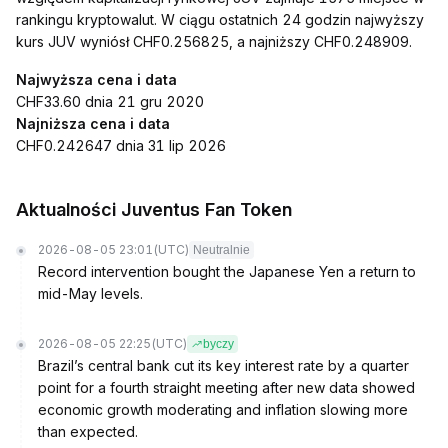
rankingu kryptowalut. W ciągu ostatnich 24 godzin najwyższy
kurs JUV wyniósł CHF0.256825, a najniższy CHF0.248909.
Najwyższa cena i data
CHF33.60 dnia 21 gru 2020
Najniższa cena i data
CHF0.242647 dnia 31 lip 2026
Aktualności Juventus Fan Token
2026-08-05 23:01
(UTC)
Neutralnie
Record intervention bought the Japanese Yen a return to
mid-May levels.
2026-08-05 22:25
(UTC)
byczy
Brazil’s central bank cut its key interest rate by a quarter
point for a fourth straight meeting after new data showed
economic growth moderating and inflation slowing more
than expected.