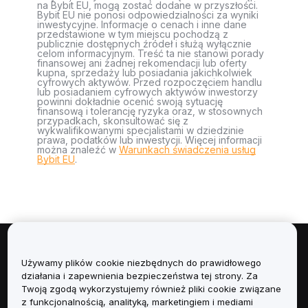
na Bybit EU, mogą zostać dodane w przyszłości.
Bybit EU nie ponosi odpowiedzialności za wyniki
inwestycyjne. Informacje o cenach i inne dane
przedstawione w tym miejscu pochodzą z
publicznie dostępnych źródeł i służą wyłącznie
celom informacyjnym. Treść ta nie stanowi porady
finansowej ani żadnej rekomendacji lub oferty
kupna, sprzedaży lub posiadania jakichkolwiek
cyfrowych aktywów. Przed rozpoczęciem handlu
lub posiadaniem cyfrowych aktywów inwestorzy
powinni dokładnie ocenić swoją sytuację
finansową i tolerancję ryzyka oraz, w stosownych
przypadkach, skonsultować się z
wykwalifikowanymi specjalistami w dziedzinie
prawa, podatków lub inwestycji. Więcej informacji
można znaleźć w
Warunkach świadczenia usług
Bybit EU
.
Informacje
Używamy plików cookie niezbędnych do prawidłowego
działania i zapewnienia bezpieczeństwa tej strony. Za
Usługi
Twoją zgodą wykorzystujemy również pliki cookie związane
z funkcjonalnością, analityką, marketingiem i mediami