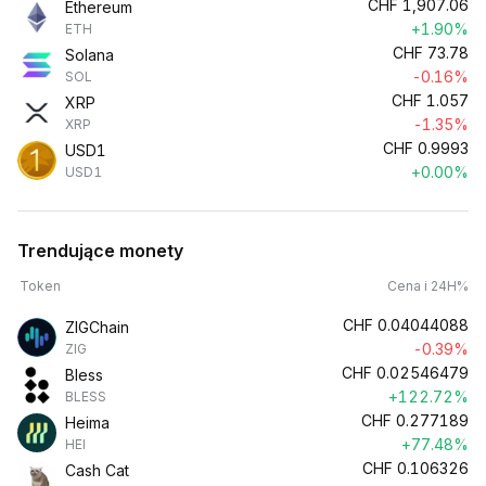
CHF
1,907.06
Ethereum
+1.90%
ETH
CHF
73.78
Solana
-0.16%
SOL
CHF
1.057
XRP
-1.35%
XRP
CHF
0.9993
USD1
+0.00%
USD1
Trendujące monety
Token
Cena i 24H%
CHF
0.04044088
ZIGChain
-0.39%
ZIG
CHF
0.02546479
Bless
+122.72%
BLESS
CHF
0.277189
Heima
+77.48%
HEI
CHF
0.106326
Cash Cat