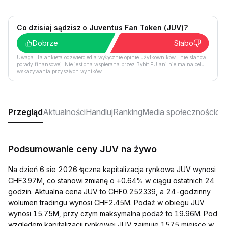
Co dzisiaj sądzisz o Juventus Fan Token (JUV)?
Dobrze
Słabo
Uwaga: Ta ankieta odzwierciedla wyłącznie opinie użytkowników i nie stanowi
porady finansowej. Nie jest ona wspierana przez Bybit EU ani nie ma na celu
wskazywania przyszłych wyników.
Przegląd
Aktualności
Handluj
Ranking
Media społecznościo
Podsumowanie ceny JUV na żywo
Na dzień 6 sie 2026 łączna kapitalizacja rynkowa JUV wynosi
CHF3.97M, co stanowi zmianę o +0.64% w ciągu ostatnich 24
godzin. Aktualna cena JUV to CHF0.252339, a 24-godzinny
wolumen tradingu wynosi CHF2.45M. Podaż w obiegu JUV
wynosi 15.75M, przy czym maksymalna podaż to 19.96M. Pod
względem kapitalizacji rynkowej JUV zajmuje 1575 miejsce w