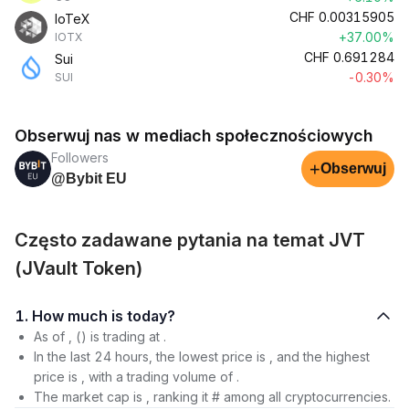
CHF
0.00315905
IoTeX
+37.00%
IOTX
CHF
0.691284
Sui
-0.30%
SUI
Obserwuj nas w mediach społecznościowych
Followers
+
Obserwuj
@Bybit EU
Często zadawane pytania na temat JVT
(JVault Token)
1. How much is today?
As of , () is trading at .
In the last 24 hours, the lowest price is , and the highest
price is , with a trading volume of .
The market cap is , ranking it # among all cryptocurrencies.