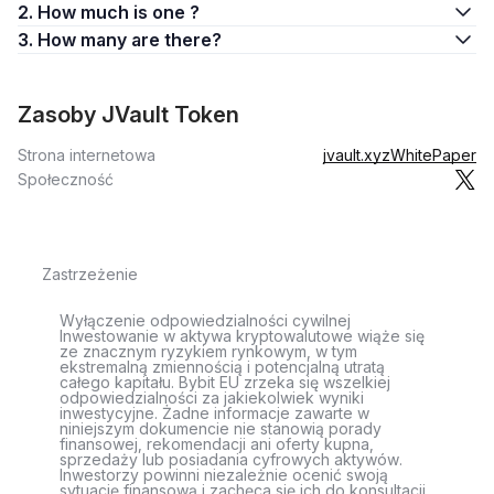
2. How much is one ?
3. How many are there?
Zasoby JVault Token
Strona internetowa
jvault.xyz
WhitePaper
Społeczność
Zastrzeżenie
Wyłączenie odpowiedzialności cywilnej
Inwestowanie w aktywa kryptowalutowe wiąże się
ze znacznym ryzykiem rynkowym, w tym
ekstremalną zmiennością i potencjalną utratą
całego kapitału. Bybit EU zrzeka się wszelkiej
odpowiedzialności za jakiekolwiek wyniki
inwestycyjne. Żadne informacje zawarte w
niniejszym dokumencie nie stanowią porady
finansowej, rekomendacji ani oferty kupna,
sprzedaży lub posiadania cyfrowych aktywów.
Inwestorzy powinni niezależnie ocenić swoją
sytuację finansową i zachęca się ich do konsultacji