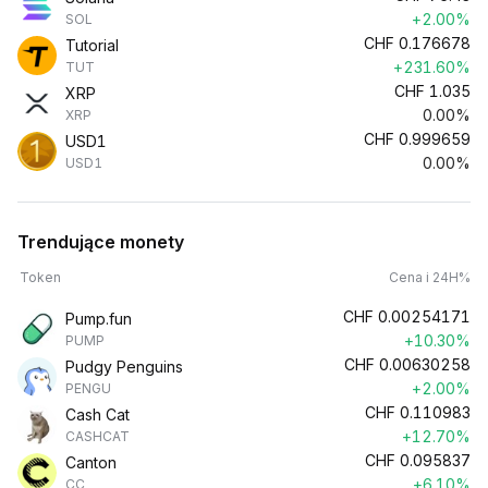
+2.00%
SOL
CHF
0.176678
Tutorial
+231.60%
TUT
CHF
1.035
XRP
0.00%
XRP
CHF
0.999659
USD1
0.00%
USD1
Trendujące monety
Token
Cena i 24H%
CHF
0.00254171
Pump.fun
+10.30%
PUMP
CHF
0.00630258
Pudgy Penguins
+2.00%
PENGU
CHF
0.110983
Cash Cat
+12.70%
CASHCAT
CHF
0.095837
Canton
+6.10%
CC