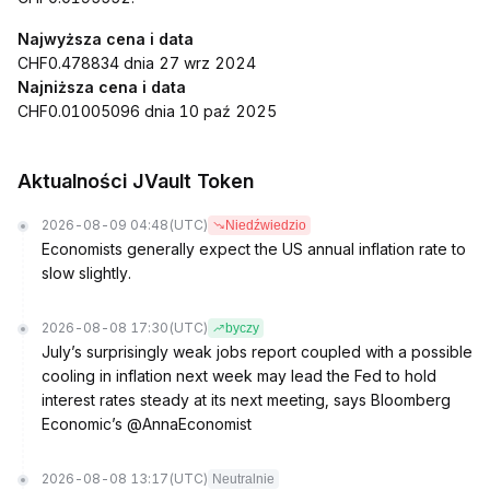
Najwyższa cena i data
CHF0.478834 dnia 27 wrz 2024
Najniższa cena i data
CHF0.01005096 dnia 10 paź 2025
Aktualności JVault Token
2026-08-09 04:48
(UTC)
Niedźwiedzio
Economists generally expect the US annual inflation rate to
slow slightly.
2026-08-08 17:30
(UTC)
byczy
July’s surprisingly weak jobs report coupled with a possible
cooling in inflation next week may lead the Fed to hold
interest rates steady at its next meeting, says Bloomberg
Economic’s @AnnaEconomist
2026-08-08 13:17
(UTC)
Neutralnie