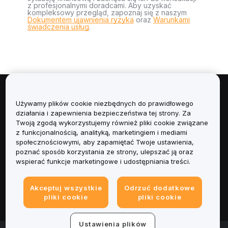
z profesjonalnymi doradcami. Aby uzyskać
kompleksowy przegląd, zapoznaj się z naszym
Dokumentem ujawnienia ryzyka
oraz
Warunkami
świadczenia usług
.
Informacje
Używamy plików cookie niezbędnych do prawidłowego
działania i zapewnienia bezpieczeństwa tej strony. Za
Usługi
Twoją zgodą wykorzystujemy również pliki cookie związane
z funkcjonalnością, analityką, marketingiem i mediami
społecznościowymi, aby zapamiętać Twoje ustawienia,
Obsługa Klienta
poznać sposób korzystania ze strony, ulepszać ją oraz
wspierać funkcje marketingowe i udostępniania treści.
Produkty
Akceptuj wszystkie
Odrzuć dodatkowe
Informacje prawne
pliki cookie
pliki cookie
Ustawienia plików