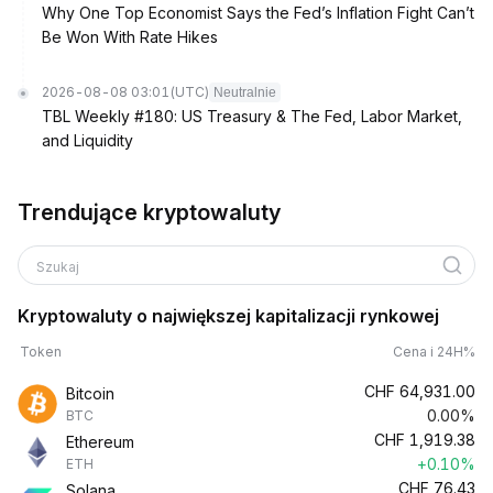
Why One Top Economist Says the Fed’s Inflation Fight Can’t
Be Won With Rate Hikes
2026-08-08 03:01
(UTC)
Neutralnie
TBL Weekly #180: US Treasury & The Fed, Labor Market,
and Liquidity
Trendujące kryptowaluty
Szukaj
Kryptowaluty o największej kapitalizacji rynkowej
Token
Cena i 24H%
CHF
64,931.00
Bitcoin
0.00%
BTC
CHF
1,919.38
Ethereum
+0.10%
ETH
CHF
76.43
Solana