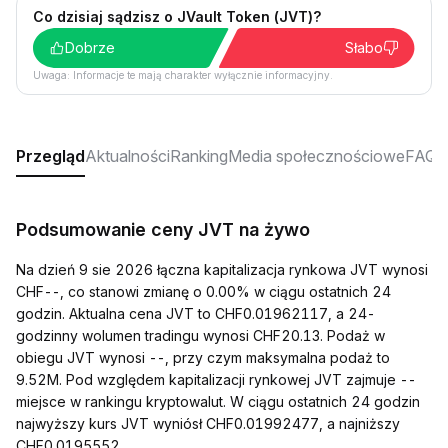
Co dzisiaj sądzisz o JVault Token (JVT)?
Dobrze
Słabo
Uwaga: Informacje te mają charakter wyłącznie informacyjny.
Przegląd
Aktualności
Ranking
Media społecznościowe
FAQ
Podsumowanie ceny JVT na żywo
Na dzień 9 sie 2026 łączna kapitalizacja rynkowa JVT wynosi
CHF--, co stanowi zmianę o 0.00% w ciągu ostatnich 24
godzin. Aktualna cena JVT to CHF0.01962117, a 24-
godzinny wolumen tradingu wynosi CHF20.13. Podaż w
obiegu JVT wynosi --, przy czym maksymalna podaż to
9.52M. Pod względem kapitalizacji rynkowej JVT zajmuje --
miejsce w rankingu kryptowalut. W ciągu ostatnich 24 godzin
najwyższy kurs JVT wyniósł CHF0.01992477, a najniższy
CHF0.0195552.