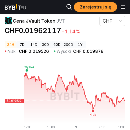
Zarejestruj się
Ceny kryptowalut
Cena JVault Token JVT
Cena JVault Token
JVT
CHF
CHF0.01962117
-1.14%
24H
7D
14D
30D
60D
200D
1Y
Niski
CHF
0.019526
Wysoki
CHF
0.019879