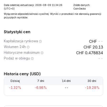
Data ostatniej aktualizacji: 2026-08-09 11:34:26
Źródło danych:
(UTC+0)
CoinGecko
Wyłączenie odpowiedzialności cywilnej: Wyniki z przeszłości nie stanowią gwarancji
przyszłych wyników.
Statystyki cen
Kapitalizacja rynkowa
--
Wolumen 24h
20.13
Historyczne maksimum
0.478834
Podaż w obiegu
--
Historia ceny (USD)
Dzisiaj
7 dni
14 dni
30 dni
-1.32%
-6.98%
--
-19.28%