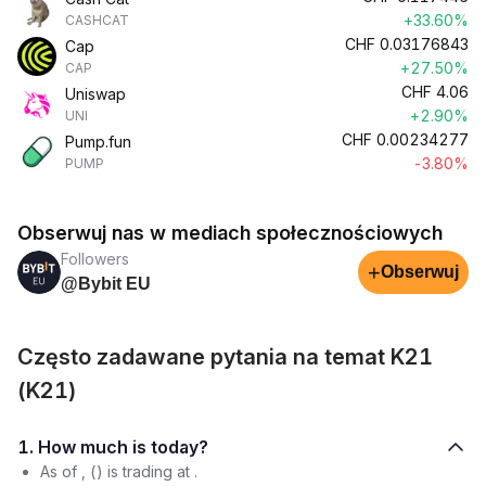
+33.60%
CASHCAT
CHF
0.03176843
Cap
+27.50%
CAP
CHF
4.06
Uniswap
+2.90%
UNI
CHF
0.00234277
Pump.fun
-3.80%
PUMP
Obserwuj nas w mediach społecznościowych
Followers
+
Obserwuj
@Bybit EU
Często zadawane pytania na temat K21
(K21)
1. How much is today?
As of , () is trading at .