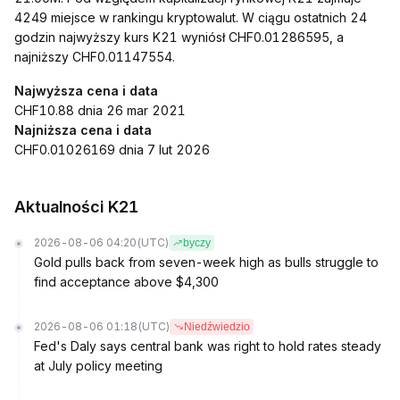
4249 miejsce w rankingu kryptowalut. W ciągu ostatnich 24
godzin najwyższy kurs K21 wyniósł CHF0.01286595, a
najniższy CHF0.01147554.
Najwyższa cena i data
CHF10.88 dnia 26 mar 2021
Najniższa cena i data
CHF0.01026169 dnia 7 lut 2026
Aktualności K21
2026-08-06 04:20
(UTC)
byczy
Gold pulls back from seven-week high as bulls struggle to
find acceptance above $4,300
2026-08-06 01:18
(UTC)
Niedźwiedzio
Fed's Daly says central bank was right to hold rates steady
at July policy meeting