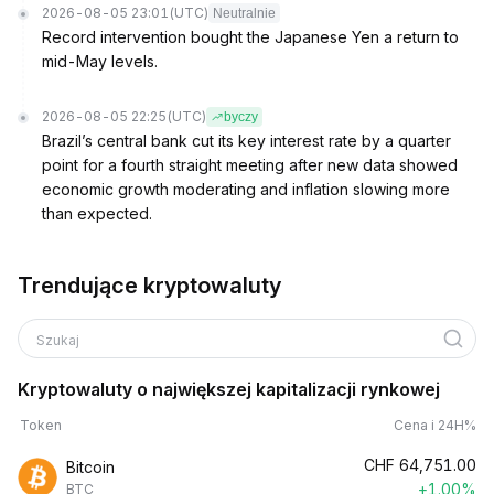
2026-08-05 23:01
(UTC)
Neutralnie
Record intervention bought the Japanese Yen a return to
mid-May levels.
2026-08-05 22:25
(UTC)
byczy
Brazil’s central bank cut its key interest rate by a quarter
point for a fourth straight meeting after new data showed
economic growth moderating and inflation slowing more
than expected.
Trendujące kryptowaluty
Szukaj
Kryptowaluty o największej kapitalizacji rynkowej
Token
Cena i 24H%
CHF
64,751.00
Bitcoin
+1.00%
BTC