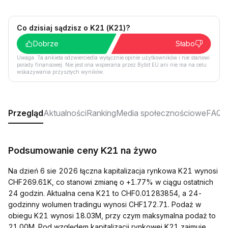
Co dzisiaj sądzisz o K21 (K21)?
Dobrze
Słabo
Uwaga: Ta ankieta odzwierciedla wyłącznie opinie użytkowników i nie stanowi
porady finansowej. Nie jest ona wspierana przez Bybit EU ani nie ma na celu
wskazywania przyszłych wyników.
Przegląd
Aktualności
Ranking
Media społecznościowe
FAQ
Podsumowanie ceny K21 na żywo
Na dzień 6 sie 2026 łączna kapitalizacja rynkowa K21 wynosi
CHF269.61K, co stanowi zmianę o +1.77% w ciągu ostatnich
24 godzin. Aktualna cena K21 to CHF0.01283854, a 24-
godzinny wolumen tradingu wynosi CHF172.71. Podaż w
obiegu K21 wynosi 18.03M, przy czym maksymalna podaż to
21.00M. Pod względem kapitalizacji rynkowej K21 zajmuje