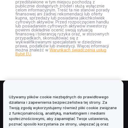
przedstawione w tym miejscu pochodzą z
publicznie dostępnych źródeł i służą wyłącznie
celom informacyjnym. Treść ta nie stanowi porady
finansowej ani żadnej rekomendacji lub oferty
kupna, sprzedaży lub posiadania jakichkolwiek
cyfrowych aktywów. Przed rozpoczęciem handlu
lub posiadaniem cyfrowych aktywów inwestorzy
powinni dokładnie ocenić swoją sytuację
finansową i tolerancję ryzyka oraz, w stosownych
przypadkach, skonsultować się z
wykwalifikowanymi specjalistami w dziedzinie
prawa, podatków lub inwestycji. Więcej informacji
można znaleźć w
Warunkach świadczenia usług
Bybit EU
.
Informacje
Używamy plików cookie niezbędnych do prawidłowego
działania i zapewnienia bezpieczeństwa tej strony. Za
Usługi
Twoją zgodą wykorzystujemy również pliki cookie związane
z funkcjonalnością, analityką, marketingiem i mediami
społecznościowymi, aby zapamiętać Twoje ustawienia,
Obsługa Klienta
poznać sposób korzystania ze strony, ulepszać ją oraz