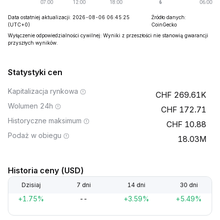
Data ostatniej aktualizacji: 2026-08-06 06:45:25
Źródło danych:
(UTC+0)
CoinGecko
Wyłączenie odpowiedzialności cywilnej: Wyniki z przeszłości nie stanowią gwarancji
przyszłych wyników.
Statystyki cen
Kapitalizacja rynkowa
269.61K
Wolumen 24h
172.71
Historyczne maksimum
10.88
Podaż w obiegu
18.03M
Historia ceny (USD)
Dzisiaj
7 dni
14 dni
30 dni
+1.75%
--
+3.59%
+5.49%