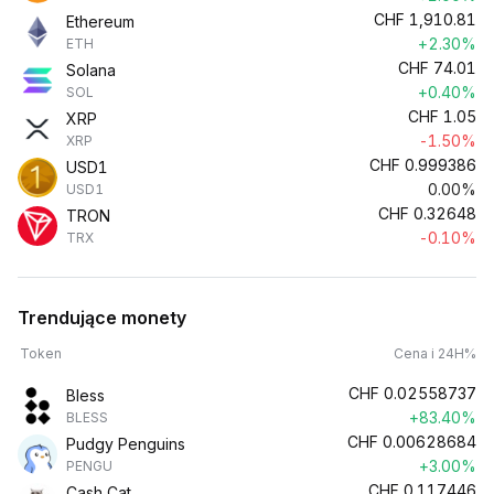
CHF
1,910.81
Ethereum
+2.30%
ETH
CHF
74.01
Solana
+0.40%
SOL
CHF
1.05
XRP
-1.50%
XRP
CHF
0.999386
USD1
0.00%
USD1
CHF
0.32648
TRON
-0.10%
TRX
Trendujące monety
Token
Cena i 24H%
CHF
0.02558737
Bless
+83.40%
BLESS
CHF
0.00628684
Pudgy Penguins
+3.00%
PENGU
CHF
0.117446
Cash Cat