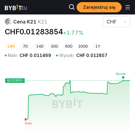
Zarejestruj się
Ceny kryptowalut
Cena K21 K21
Cena K21
K21
CHF
CHF0.01283854
+1.77%
24H
7D
14D
30D
60D
200D
1Y
Niski
CHF
0.011469
Wysoki
CHF
0.012857