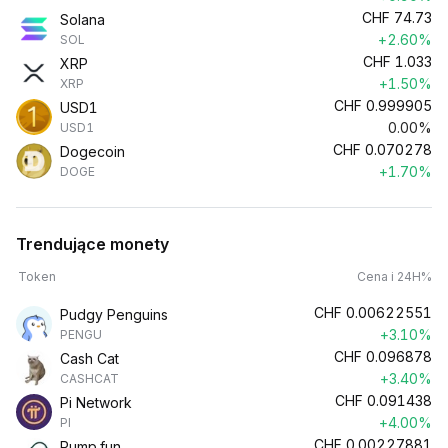
CHF
74.73
Solana
+2.60%
SOL
CHF
1.033
XRP
+1.50%
XRP
CHF
0.999905
USD1
0.00%
USD1
CHF
0.070278
Dogecoin
+1.70%
DOGE
Trendujące monety
Token
Cena i 24H%
CHF
0.00622551
Pudgy Penguins
+3.10%
PENGU
CHF
0.096878
Cash Cat
+3.40%
CASHCAT
CHF
0.091438
Pi Network
+4.00%
PI
CHF
0.00227881
Pump.fun