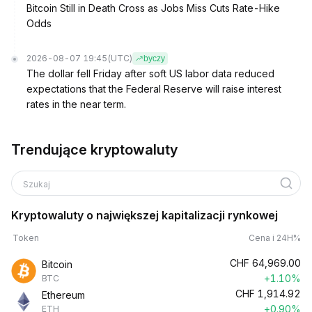
Bitcoin Still in Death Cross as Jobs Miss Cuts Rate-Hike
Odds
2026-08-07 19:45
(UTC)
byczy
The dollar fell Friday after soft US labor data reduced
expectations that the Federal Reserve will raise interest
rates in the near term.
Trendujące kryptowaluty
Szukaj
Kryptowaluty o największej kapitalizacji rynkowej
Token
Cena i 24H%
CHF
64,969.00
Bitcoin
+1.10%
BTC
CHF
1,914.92
Ethereum
+0.90%
ETH