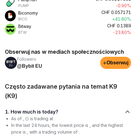
-0.90%
PUMP
CHF
0.057171
Biconomy
+41.80%
BICO
CHF
0.1389
Bitway
-23.80%
BTW
Obserwuj nas w mediach społecznościowych
Followers
+
Obserwuj
@Bybit EU
Często zadawane pytania na temat K9
(K9)
1. How much is today?
As of , () is trading at .
In the last 24 hours, the lowest price is , and the highest
price is , with a trading volume of .