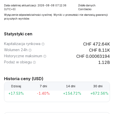
Data ostatniej aktualizacji: 2026-08-08 07:12:36
Źródło danych:
(UTC+0)
CoinGecko
Wyłączenie odpowiedzialności cywilnej: Wyniki z przeszłości nie stanowią gwarancji
przyszłych wyników.
Statystyki cen
Kapitalizacja rynkowa
472.64K
Wolumen 24h
8.11K
Historyczne maksimum
0.00063194
Podaż w obiegu
1.12B
Historia ceny (USD)
Dzisiaj
7 dni
14 dni
30 dni
+17.53%
-1.40%
+154.72%
+672.56%