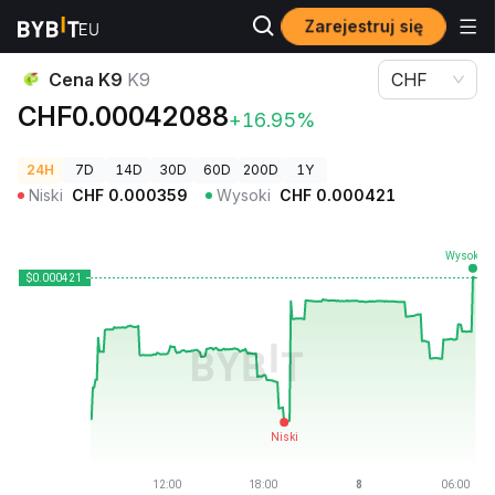
Zarejestruj się
Ceny kryptowalut
Cena K9 K9
Cena K9
K9
CHF
CHF0.00042088
+16.95%
24H
7D
14D
30D
60D
200D
1Y
Niski
CHF
0.000359
Wysoki
CHF
0.000421