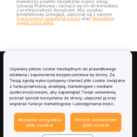
Inwestorzy powinni niezależnie ocenić swoją
sytuację finansową i zachęca się ich do konsultacji
z profesjonalnymi doradcami. Aby uzyskać
kompleksowy przegląd, zapoznaj się z naszym
Dokumentem ujawnienia ryzyka
oraz
Warunkami
świadczenia usług
.
Informacje
Używamy plików cookie niezbędnych do prawidłowego
działania i zapewnienia bezpieczeństwa tej strony. Za
Usługi
Twoją zgodą wykorzystujemy również pliki cookie związane
z funkcjonalnością, analityką, marketingiem i mediami
społecznościowymi, aby zapamiętać Twoje ustawienia,
Obsługa Klienta
poznać sposób korzystania ze strony, ulepszać ją oraz
wspierać funkcje marketingowe i udostępniania treści.
Produkty
Akceptuj wszystkie
Odrzuć dodatkowe
Informacje prawne
pliki cookie
pliki cookie