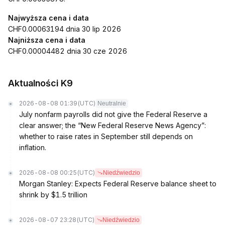
Najwyższa cena i data
CHF0.00063194 dnia 30 lip 2026
Najniższa cena i data
CHF0.00004482 dnia 30 cze 2026
Aktualności K9
2026-08-08 01:39
(UTC)
Neutralnie
July nonfarm payrolls did not give the Federal Reserve a
clear answer; the “New Federal Reserve News Agency”:
whether to raise rates in September still depends on
inflation.
2026-08-08 00:25
(UTC)
Niedźwiedzio
Morgan Stanley: Expects Federal Reserve balance sheet to
shrink by $1.5 trillion
2026-08-07 23:28
(UTC)
Niedźwiedzio