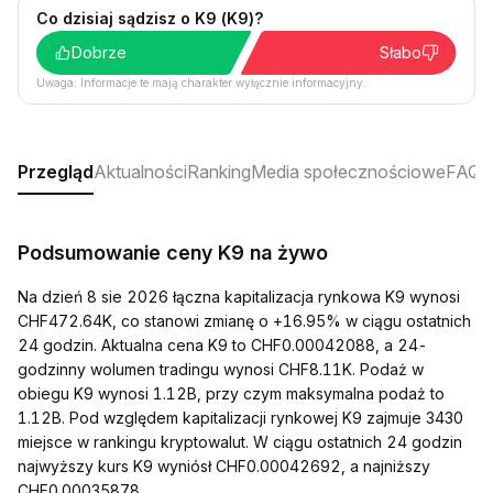
Co dzisiaj sądzisz o K9 (K9)?
Dobrze
Słabo
Uwaga: Informacje te mają charakter wyłącznie informacyjny.
Przegląd
Aktualności
Ranking
Media społecznościowe
FAQ
Podsumowanie ceny K9 na żywo
Na dzień 8 sie 2026 łączna kapitalizacja rynkowa K9 wynosi
CHF472.64K, co stanowi zmianę o +16.95% w ciągu ostatnich
24 godzin. Aktualna cena K9 to CHF0.00042088, a 24-
godzinny wolumen tradingu wynosi CHF8.11K. Podaż w
obiegu K9 wynosi 1.12B, przy czym maksymalna podaż to
1.12B. Pod względem kapitalizacji rynkowej K9 zajmuje 3430
miejsce w rankingu kryptowalut. W ciągu ostatnich 24 godzin
najwyższy kurs K9 wyniósł CHF0.00042692, a najniższy
CHF0.00035878.