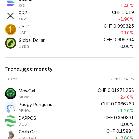
-1.40%
SOL
CHF
1.019
XRP
-1.90%
XRP
CHF
0.999325
USD1
-0.10%
USD1
CHF
0.999794
Global Dollar
0.00%
USDG
Trendujące monety
Token
Cena i 24H%
CHF
0.01971258
MowCat
-2.40%
MOW
CHF
0.0066763
Pudgy Penguins
+1.20%
PENGU
CHF
0.350831
DAPPOS
0.00%
DOS
CHF
0.15884
Cash Cat
+13.80%
CASHCAT