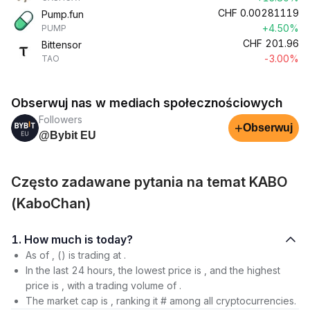
CHF
0.00281119
Pump.fun
+4.50%
PUMP
CHF
201.96
Bittensor
-3.00%
TAO
Obserwuj nas w mediach społecznościowych
Followers
+
Obserwuj
@Bybit EU
Często zadawane pytania na temat KABO
(KaboChan)
1. How much is today?
As of , () is trading at .
In the last 24 hours, the lowest price is , and the highest
price is , with a trading volume of .
The market cap is , ranking it # among all cryptocurrencies.