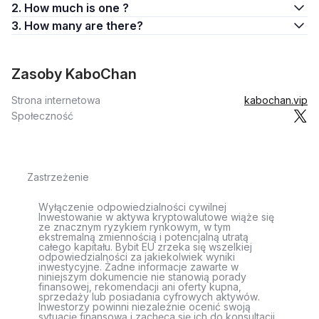
2. How much is one ?
3. How many are there?
Zasoby KaboChan
Strona internetowa
kabochan.vip
Społeczność
Zastrzeżenie
Wyłączenie odpowiedzialności cywilnej
Inwestowanie w aktywa kryptowalutowe wiąże się
ze znacznym ryzykiem rynkowym, w tym
ekstremalną zmiennością i potencjalną utratą
całego kapitału. Bybit EU zrzeka się wszelkiej
odpowiedzialności za jakiekolwiek wyniki
inwestycyjne. Żadne informacje zawarte w
niniejszym dokumencie nie stanowią porady
finansowej, rekomendacji ani oferty kupna,
sprzedaży lub posiadania cyfrowych aktywów.
Inwestorzy powinni niezależnie ocenić swoją
sytuację finansową i zachęca się ich do konsultacji