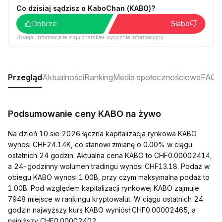
Co dzisiaj sądzisz o KaboChan (KABO)?
Dobrze
Słabo
Uwaga: Informacje te mają charakter wyłącznie informacyjny.
Przegląd
Aktualności
Ranking
Media społecznościowe
FAQ
Podsumowanie ceny KABO na żywo
Na dzień 10 sie 2026 łączna kapitalizacja rynkowa KABO
wynosi CHF24.14K, co stanowi zmianę o 0.00% w ciągu
ostatnich 24 godzin. Aktualna cena KABO to CHF0.00002414,
a 24-godzinny wolumen tradingu wynosi CHF13.18. Podaż w
obiegu KABO wynosi 1.00B, przy czym maksymalna podaż to
1.00B. Pod względem kapitalizacji rynkowej KABO zajmuje
7948 miejsce w rankingu kryptowalut. W ciągu ostatnich 24
godzin najwyższy kurs KABO wyniósł CHF0.00002465, a
najniższy CHF0.00002402.