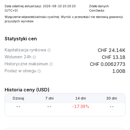
Data ostatniej aktualizacji: 2026-08-10 20:29:20
Źródło danych:
(UTC+0)
CoinGecko
Wyłączenie odpowiedzialności cywilnej: Wyniki z przeszłości nie stanowią gwarancji
przyszłych wyników.
Statystyki cen
Kapitalizacja rynkowa
24.14K
Wolumen 24h
13.18
Historyczne maksimum
0.0062773
Podaż w obiegu
1.00B
Historia ceny (USD)
Dzisiaj
7 dni
14 dni
30 dni
--
--
-17.39%
--