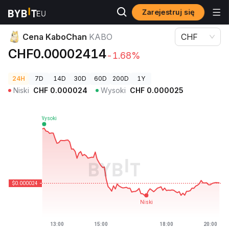
Zarejestruj się
Ceny kryptowalut
Cena KaboChan KABO
Cena KaboChan
KABO
CHF
CHF0.00002414
-1.68%
24H
7D
14D
30D
60D
200D
1Y
Niski
CHF
0.000024
Wysoki
CHF
0.000025