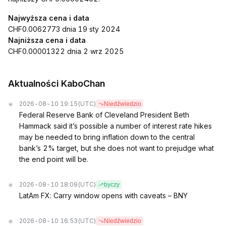
Najwyższa cena i data
CHF0.0062773 dnia 19 sty 2024
Najniższa cena i data
CHF0.00001322 dnia 2 wrz 2025
Aktualności KaboChan
2026-08-10 19:15
(UTC)
Niedźwiedzio
Federal Reserve Bank of Cleveland President Beth
Hammack said it’s possible a number of interest rate hikes
may be needed to bring inflation down to the central
bank’s 2% target, but she does not want to prejudge what
the end point will be.
2026-08-10 18:09
(UTC)
byczy
LatAm FX: Carry window opens with caveats – BNY
2026-08-10 16:53
(UTC)
Niedźwiedzio