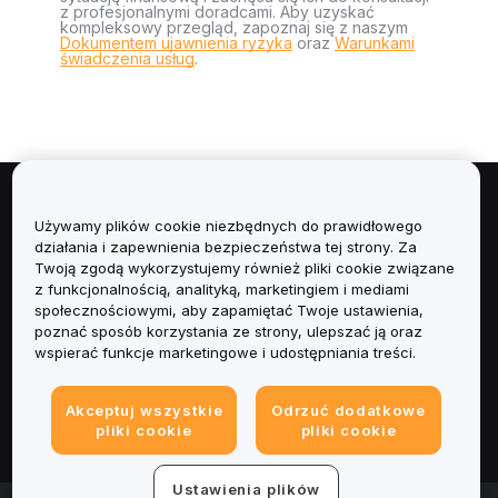
z profesjonalnymi doradcami. Aby uzyskać
kompleksowy przegląd, zapoznaj się z naszym
Dokumentem ujawnienia ryzyka
oraz
Warunkami
świadczenia usług
.
Informacje
Używamy plików cookie niezbędnych do prawidłowego
działania i zapewnienia bezpieczeństwa tej strony. Za
Usługi
Twoją zgodą wykorzystujemy również pliki cookie związane
z funkcjonalnością, analityką, marketingiem i mediami
społecznościowymi, aby zapamiętać Twoje ustawienia,
Obsługa Klienta
poznać sposób korzystania ze strony, ulepszać ją oraz
wspierać funkcje marketingowe i udostępniania treści.
Produkty
Akceptuj wszystkie
Odrzuć dodatkowe
Informacje prawne
pliki cookie
pliki cookie
Ustawienia plików