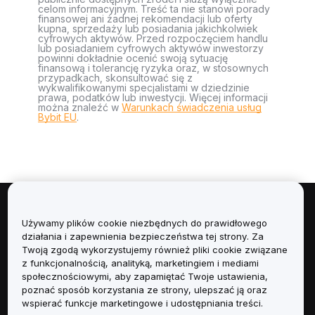
celom informacyjnym. Treść ta nie stanowi porady
finansowej ani żadnej rekomendacji lub oferty
kupna, sprzedaży lub posiadania jakichkolwiek
cyfrowych aktywów. Przed rozpoczęciem handlu
lub posiadaniem cyfrowych aktywów inwestorzy
powinni dokładnie ocenić swoją sytuację
finansową i tolerancję ryzyka oraz, w stosownych
przypadkach, skonsultować się z
wykwalifikowanymi specjalistami w dziedzinie
prawa, podatków lub inwestycji. Więcej informacji
można znaleźć w
Warunkach świadczenia usług
Bybit EU
.
Informacje
Używamy plików cookie niezbędnych do prawidłowego
działania i zapewnienia bezpieczeństwa tej strony. Za
Usługi
Twoją zgodą wykorzystujemy również pliki cookie związane
z funkcjonalnością, analityką, marketingiem i mediami
społecznościowymi, aby zapamiętać Twoje ustawienia,
Obsługa Klienta
poznać sposób korzystania ze strony, ulepszać ją oraz
wspierać funkcje marketingowe i udostępniania treści.