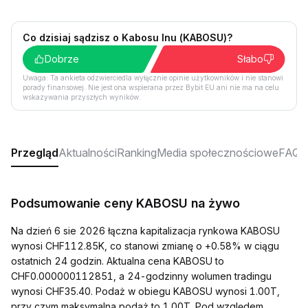
Co dzisiaj sądzisz o Kabosu Inu (KABOSU)?
Dobrze
Słabo
Uwaga: Ta ankieta odzwierciedla wyłącznie opinie użytkowników i nie stanowi
porady finansowej. Nie jest ona wspierana przez Bybit EU ani nie ma na celu
wskazywania przyszłych wyników.
Przegląd
Aktualności
Ranking
Media społecznościowe
FAQ
Podsumowanie ceny KABOSU na żywo
Na dzień 6 sie 2026 łączna kapitalizacja rynkowa KABOSU
wynosi CHF112.85K, co stanowi zmianę o +0.58% w ciągu
ostatnich 24 godzin. Aktualna cena KABOSU to
CHF0.000000112851, a 24-godzinny wolumen tradingu
wynosi CHF35.40. Podaż w obiegu KABOSU wynosi 1.00T,
przy czym maksymalna podaż to 1.00T. Pod względem