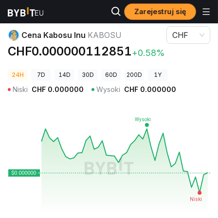
Zarejestruj się
Ceny kryptowalut
Cena Kabosu Inu KABOSU
Cena Kabosu Inu
KABOSU
CHF
CHF0.000000112851
+0.58%
24H
7D
14D
30D
60D
200D
1Y
Niski
CHF
0.000000
Wysoki
CHF
0.000000