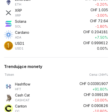
-0.20%
ETH
CHF
1.035
XRP
-3.00%
XRP
CHF
72.64
Solana
-1.80%
SOL
CHF
0.204181
Cardano
+7.50%
ADA
CHF
0.999612
USD1
0.00%
USD1
Trendujące monety
Token
Cena i 24H%
CHF
0.03391907
Hashflow
+91.80%
HFT
CHF
0.099139
Cash Cat
-10.00%
CASHCAT
CHF
0.090826
Canton
-10.80%
CC