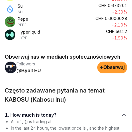
CHF
0.673201
Sui
-2.30%
SUI
CHF
0.0000028
Pepe
-2.10%
PEPE
CHF
56.12
Hyperliquid
-1.90%
HYPE
Obserwuj nas w mediach społecznościowych
Followers
+
Obserwuj
@Bybit EU
Często zadawane pytania na temat
KABOSU (Kabosu Inu)
1. How much is today?
As of , () is trading at .
In the last 24 hours, the lowest price is , and the highest