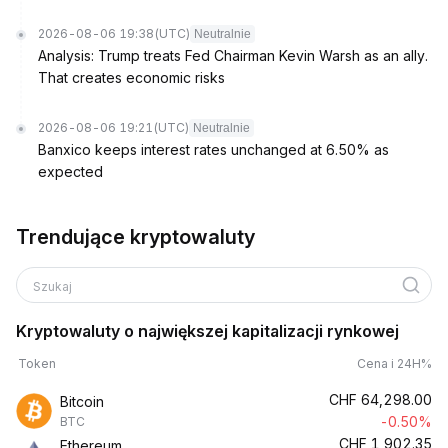
2026-08-06 19:38
(UTC)
Neutralnie
Analysis: Trump treats Fed Chairman Kevin Warsh as an ally.
That creates economic risks
2026-08-06 19:21
(UTC)
Neutralnie
Banxico keeps interest rates unchanged at 6.50% as
expected
Trendujące kryptowaluty
Szukaj
Kryptowaluty o największej kapitalizacji rynkowej
Token
Cena i 24H%
CHF
64,298.00
Bitcoin
-0.50%
BTC
CHF
1,902.35
Ethereum