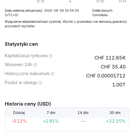
Data ostatniej aktualizacji: 2026-08-06 02:04:05
Źródło danych:
(UTC+0)
CoinGecko
Wyłączenie odpowiedzialności cywilnej: Wyniki z przeszłości nie stanowią gwarancji
przyszłych wyników.
Statystyki cen
Kapitalizacja rynkowa
112.85K
Wolumen 24h
35.40
Historyczne maksimum
0.00001712
Podaż w obiegu
1.00T
Historia ceny (USD)
Dzisiaj
7 dni
14 dni
30 dni
-0.12%
+1.91%
--
+22.25%