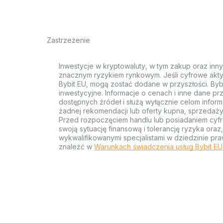
Zastrzeżenie
Inwestycje w kryptowaluty, w tym zakup oraz inn
znacznym ryzykiem rynkowym. Jeśli cyfrowe akty
Bybit EU, mogą zostać dodane w przyszłości. Byb
inwestycyjne. Informacje o cenach i inne dane p
dostępnych źródeł i służą wyłącznie celom inform
żadnej rekomendacji lub oferty kupna, sprzedaży
Przed rozpoczęciem handlu lub posiadaniem cyf
swoją sytuację finansową i tolerancję ryzyka ora
wykwalifikowanymi specjalistami w dziedzinie pra
znaleźć w
Warunkach świadczenia usług Bybit EU