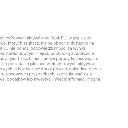
ych cyfrowych aktywów na Bybit EU, wiążą się ze
wa, których szukasz, nie są obecnie dostępne na
it EU nie ponosi odpowiedzialności za wyniki
rzedstawione w tym miejscu pochodzą z publicznie
acyjnym. Treść ta nie stanowi porady finansowej ani
 lub posiadania jakichkolwiek cyfrowych aktywów.
rowych aktywów inwestorzy powinni dokładnie ocenić
z, w stosownych przypadkach, skonsultować się z
wa, podatków lub inwestycji. Więcej informacji można
.