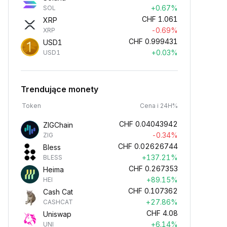
+0.67%
SOL
CHF
1.061
XRP
-0.69%
XRP
CHF
0.999431
USD1
+0.03%
USD1
Trendujące monety
Token
Cena i 24H%
CHF
0.04043942
ZIGChain
-0.34%
ZIG
CHF
0.02626744
Bless
+137.21%
BLESS
CHF
0.267353
Heima
+89.15%
HEI
CHF
0.107362
Cash Cat
+27.86%
CASHCAT
CHF
4.08
Uniswap
+6.14%
UNI