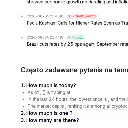
showed economic growth moderating and inflati
2026-08-05 21:48
(UTC)
Niedźwiedzio
Fed’s Kashkari Calls for Higher Rates Even as T
2026-08-05 21:44
(UTC)
byczy
Brazil cuts rates by 25 bps again, September rate
Często zadawane pytania na te
1. How much is today?
As of , () is trading at .
In the last 24 hours, the lowest price is , and the 
The market cap is , ranking it # among all cryptoc
2. How much is one ?
3. How many are there?