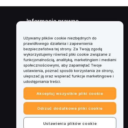
Informacje prawne
Polityka dotycząca konfliktu
interesów
Używamy plików cookie niezbędnych do
prawidłowego działania i zapewnienia
Podsumowanie polityki
bezpieczeństwa tej strony. Za Twoją zgodą
powiernictwa i zarządzania
wykorzystujemy również pliki cookie związane z
funkcjonalnością, analityką, marketingiem i mediami
Informacje ESG
społecznościowymi, aby zapamiętać Twoje
ustawienia, poznać sposób korzystania ze strony,
Biuletyny informacyjne
ulepszać ją oraz wspierać funkcje marketingowe i
kryptoaktywów
udostępniania treści.
Akceptuj wszystkie pliki cookie
Odrzuć dodatkowe pliki cookie
Ustawienia plików cookie