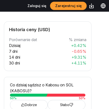
Zarejestruj się
Zaloguj się
Historia ceny (USD)
Porównanie dat
% zmiana
Dzisiaj
+0.42%
7 dni
-0.65%
14 dni
+9.31%
30 dni
+4.11%
Co dzisiaj sądzisz o Kabosu on SOL
(KABOSU)?
50
%
50
%
Dobrze
Słabo