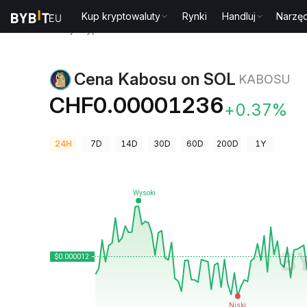
Kup kryptowaluty
Rynki
Handluj
Narzęd
Ceny kryptowalut
Cena Kabosu on SOL KABOSU
Cena Kabosu on SOL
KABOSU
CHF0.00001236
+0.37%
24H
7D
14D
30D
60D
200D
1Y