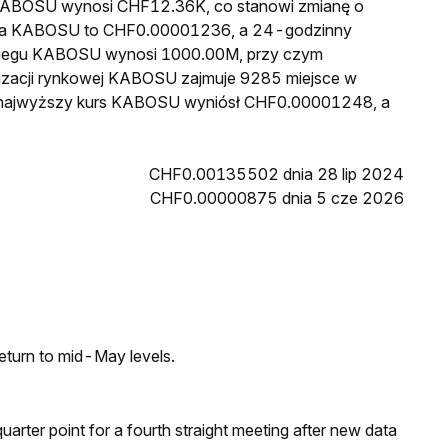
a KABOSU wynosi CHF12.36K, co stanowi zmianę o
cena KABOSU to CHF0.00001236, a 24-godzinny
biegu KABOSU wynosi 1000.00M, przy czym
izacji rynkowej KABOSU zajmuje 9285 miejsce w
in najwyższy kurs KABOSU wyniósł CHF0.00001248, a
CHF0.00135502 dnia 28 lip 2024
CHF0.00000875 dnia 5 cze 2026
eturn to mid-May levels.
 quarter point for a fourth straight meeting after new data