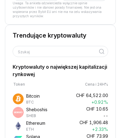
Uwaga: Ta ankieta odzwierciedla wyłącznie opinie
użytkowników i nie stanowi porady finansowej. Nie jest ona
wspierana przez Bybit EU ani nie ma na celu wskazywania
przyszłych wyników.
Trendujące kryptowaluty
Szukaj
Kryptowaluty o największej kapitalizacji
rynkowej
Token
Cena i 24H%
CHF
64,522.00
Bitcoin
+0.92%
BTC
CHF
10.65
Sheboshis
--
SHEB
CHF
1,906.48
Ethereum
+2.33%
ETH
CHF
73.99
Solana