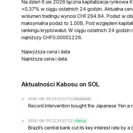
Na dzień 6 sie 2026 łączna kapitalizacja rynkow
+0.37% w ciągu ostatnich 24 godzin. Aktualna 
wolumen tradingu wynosi CHF294.94. Podaż w o
maksymalna podaż to 1.00B. Pod względem kapital
rankingu kryptowalut. W ciągu ostatnich 24 godz
najniższy CHF0.00001226.
Najwyższa cena i data
Najniższa cena i data
Aktualności Kabosu on SOL
2026-08-05 23:01
(UTC)
Neutralnie
Record intervention bought the Japanese Yen a r
2026-08-05 22:25
(UTC)
byczy
Brazil’s central bank cut its key interest rate by a