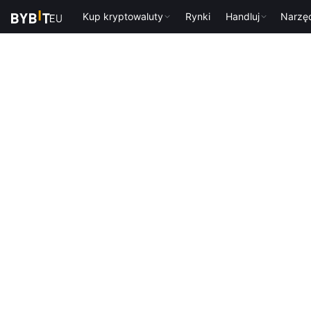
Kup kryptowaluty
Rynki
Handluj
Narzę