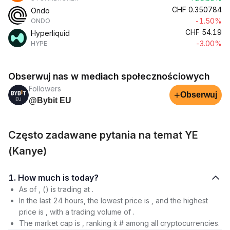
CHF
0.350784
Ondo
-1.50%
ONDO
CHF
54.19
Hyperliquid
-3.00%
HYPE
Obserwuj nas w mediach społecznościowych
Followers
+
Obserwuj
@Bybit EU
Często zadawane pytania na temat YE
(Kanye)
1. How much is today?
As of , () is trading at .
In the last 24 hours, the lowest price is , and the highest
price is , with a trading volume of .
The market cap is , ranking it # among all cryptocurrencies.