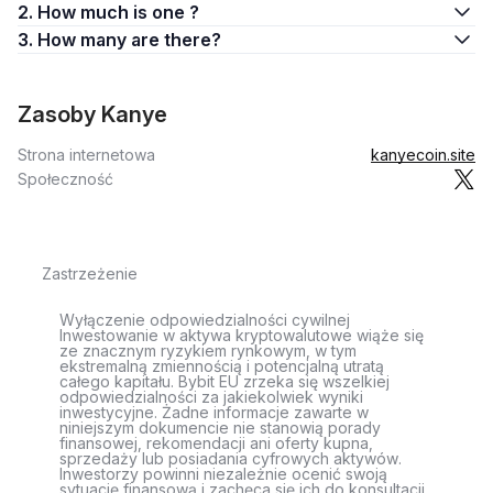
2. How much is one ?
3. How many are there?
Zasoby Kanye
Strona internetowa
kanyecoin.site
Społeczność
Zastrzeżenie
Wyłączenie odpowiedzialności cywilnej
Inwestowanie w aktywa kryptowalutowe wiąże się
ze znacznym ryzykiem rynkowym, w tym
ekstremalną zmiennością i potencjalną utratą
całego kapitału. Bybit EU zrzeka się wszelkiej
odpowiedzialności za jakiekolwiek wyniki
inwestycyjne. Żadne informacje zawarte w
niniejszym dokumencie nie stanowią porady
finansowej, rekomendacji ani oferty kupna,
sprzedaży lub posiadania cyfrowych aktywów.
Inwestorzy powinni niezależnie ocenić swoją
sytuację finansową i zachęca się ich do konsultacji