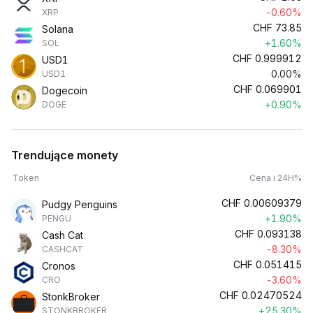
-0.60%
XRP
CHF
73.85
Solana
+1.60%
SOL
CHF
0.999912
USD1
0.00%
USD1
CHF
0.069901
Dogecoin
+0.90%
DOGE
Trendujące monety
Token
Cena i 24H%
CHF
0.00609379
Pudgy Penguins
+1.90%
PENGU
CHF
0.093138
Cash Cat
-8.30%
CASHCAT
CHF
0.051415
Cronos
-3.60%
CRO
CHF
0.02470524
StonkBroker
+25.30%
STONKBROKER