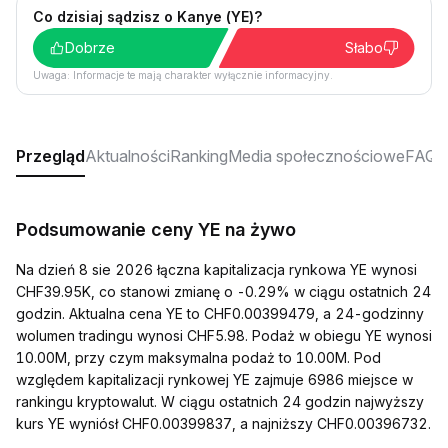
Co dzisiaj sądzisz o Kanye (YE)?
Dobrze
Słabo
Uwaga: Informacje te mają charakter wyłącznie informacyjny.
Przegląd
Aktualności
Ranking
Media społecznościowe
FAQ
Podsumowanie ceny YE na żywo
Na dzień 8 sie 2026 łączna kapitalizacja rynkowa YE wynosi
CHF39.95K, co stanowi zmianę o -0.29% w ciągu ostatnich 24
godzin. Aktualna cena YE to CHF0.00399479, a 24-godzinny
wolumen tradingu wynosi CHF5.98. Podaż w obiegu YE wynosi
10.00M, przy czym maksymalna podaż to 10.00M. Pod
względem kapitalizacji rynkowej YE zajmuje 6986 miejsce w
rankingu kryptowalut. W ciągu ostatnich 24 godzin najwyższy
kurs YE wyniósł CHF0.00399837, a najniższy CHF0.00396732.