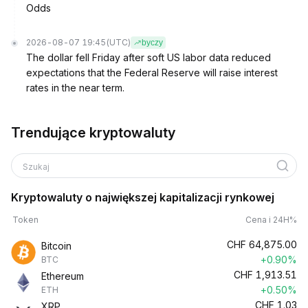
Odds
2026-08-07 19:45
(UTC)
byczy
The dollar fell Friday after soft US labor data reduced
expectations that the Federal Reserve will raise interest
rates in the near term.
Trendujące kryptowaluty
Szukaj
Kryptowaluty o największej kapitalizacji rynkowej
Token
Cena i 24H%
CHF
64,875.00
Bitcoin
+0.90%
BTC
CHF
1,913.51
Ethereum
+0.50%
ETH
CHF
1.03
XRP