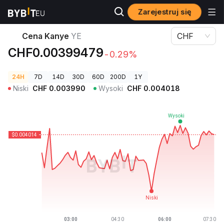
Zarejestruj się
Ceny kryptowalut
Cena Kanye YE
Cena Kanye
YE
CHF
CHF0.00399479
-0.29%
24H
7D
14D
30D
60D
200D
1Y
Niski
CHF
0.003990
Wysoki
CHF
0.004018