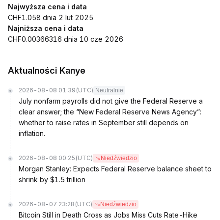
Najwyższa cena i data
CHF1.058 dnia 2 lut 2025
Najniższa cena i data
CHF0.00366316 dnia 10 cze 2026
Aktualności Kanye
2026-08-08 01:39
(UTC)
Neutralnie
July nonfarm payrolls did not give the Federal Reserve a
clear answer; the “New Federal Reserve News Agency”:
whether to raise rates in September still depends on
inflation.
2026-08-08 00:25
(UTC)
Niedźwiedzio
Morgan Stanley: Expects Federal Reserve balance sheet to
shrink by $1.5 trillion
2026-08-07 23:28
(UTC)
Niedźwiedzio
Bitcoin Still in Death Cross as Jobs Miss Cuts Rate-Hike