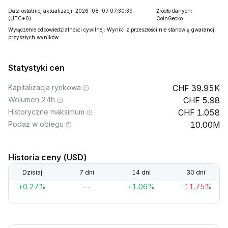
Data ostatniej aktualizacji: 2026-08-07 07:30:39
Źródło danych:
(UTC+0)
CoinGecko
Wyłączenie odpowiedzialności cywilnej: Wyniki z przeszłości nie stanowią gwarancji
przyszłych wyników.
Statystyki cen
Kapitalizacja rynkowa
39.95K
Wolumen 24h
5.98
Historyczne maksimum
1.058
Podaż w obiegu
10.00M
Historia ceny (USD)
Dzisiaj
7 dni
14 dni
30 dni
+0.27%
--
+1.06%
-11.75%