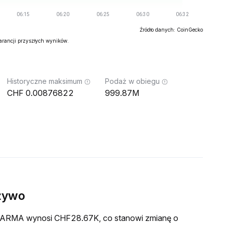
Źródło danych: CoinGecko
warancji przyszłych wyników.
Historyczne maksimum
Podaż w obiegu
0.00876822
999.87M
żywo
a KARMA wynosi CHF28.67K, co stanowi zmianę o