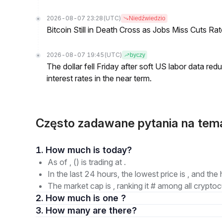
2026-08-07 23:28
(UTC)
Niedźwiedzio
Bitcoin Still in Death Cross as Jobs Miss Cuts R
2026-08-07 19:45
(UTC)
byczy
The dollar fell Friday after soft US labor data re
interest rates in the near term.
Często zadawane pytania na te
1. How much is today?
As of , () is trading at .
In the last 24 hours, the lowest price is , and the 
The market cap is , ranking it # among all cryptoc
2. How much is one ?
3. How many are there?