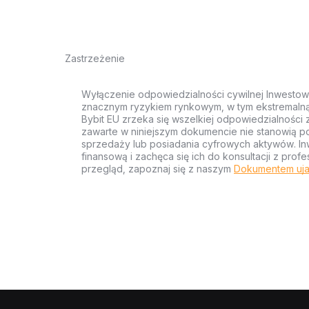
Zastrzeżenie
Wyłączenie odpowiedzialności cywilnej Inwestow
znacznym ryzykiem rynkowym, w tym ekstremalną z
Bybit EU zrzeka się wszelkiej odpowiedzialności 
zawarte w niniejszym dokumencie nie stanowią po
sprzedaży lub posiadania cyfrowych aktywów. Inw
finansową i zachęca się ich do konsultacji z pr
przegląd, zapoznaj się z naszym
Dokumentem uja