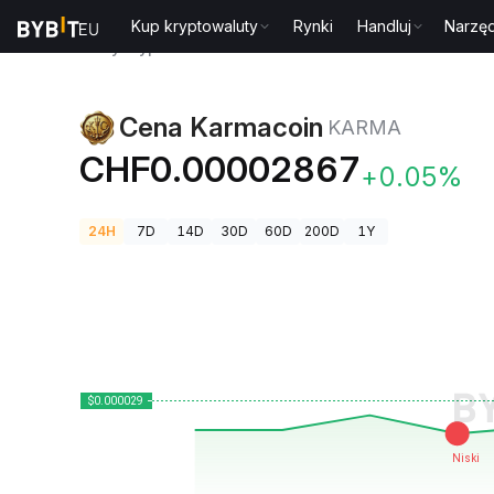
Kup kryptowaluty
Rynki
Handluj
Narzęd
Ceny kryptowalut
Cena Karmacoin KARMA
Cena Karmacoin
KARMA
CHF0.00002867
+0.05%
24H
7D
14D
30D
60D
200D
1Y