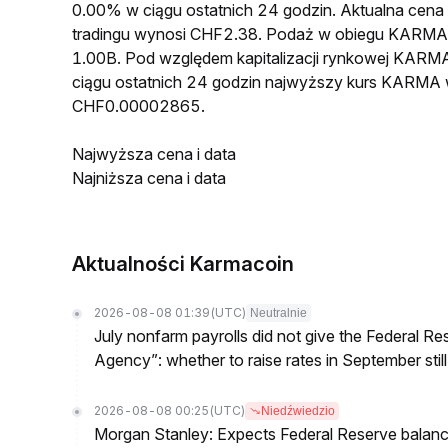
0.00% w ciągu ostatnich 24 godzin. Aktualna c
tradingu wynosi CHF2.38. Podaż w obiegu KARMA
1.00B. Pod względem kapitalizacji rynkowej KARMA
ciągu ostatnich 24 godzin najwyższy kurs KARMA
CHF0.00002865.
Najwyższa cena i data
Najniższa cena i data
Aktualności Karmacoin
2026-08-08 01:39
(UTC)
Neutralnie
July nonfarm payrolls did not give the Federal 
Agency”: whether to raise rates in September still
2026-08-08 00:25
(UTC)
Niedźwiedzio
Morgan Stanley: Expects Federal Reserve balance 