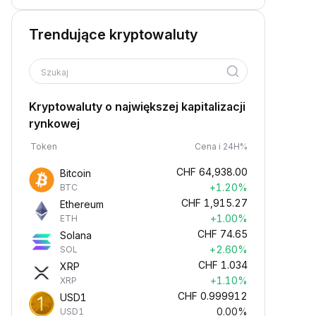
Trendujące kryptowaluty
Szukaj
Kryptowaluty o największej kapitalizacji
rynkowej
Token
Cena i 24H%
CHF
64,938.00
Bitcoin
+1.20%
BTC
CHF
1,915.27
Ethereum
+1.00%
ETH
CHF
74.65
Solana
+2.60%
SOL
CHF
1.034
XRP
+1.10%
XRP
CHF
0.999912
USD1
0.00%
USD1