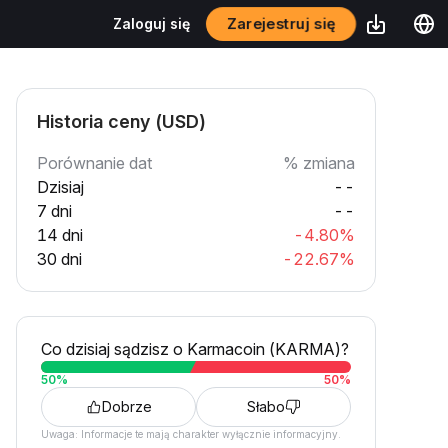
Zarejestruj się
Zaloguj się
Historia ceny (USD)
Porównanie dat
% zmiana
Dzisiaj
--
7 dni
--
14 dni
-4.80%
30 dni
-22.67%
Co dzisiaj sądzisz o Karmacoin (KARMA)?
50
%
50
%
Dobrze
Słabo
Uwaga: Informacje te mają charakter wyłącznie informacyjny.