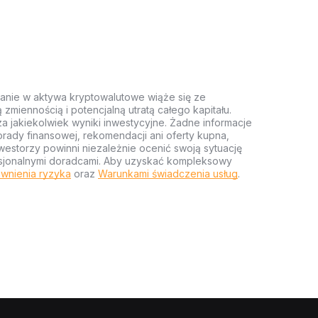
anie w aktywa kryptowalutowe wiąże się ze
miennością i potencjalną utratą całego kapitału.
za jakiekolwiek wyniki inwestycyjne. Żadne informacje
rady finansowej, rekomendacji ani oferty kupna,
estorzy powinni niezależnie ocenić swoją sytuację
ofesjonalnymi doradcami. Aby uzyskać kompleksowy
wnienia ryzyka
oraz
Warunkami świadczenia usług
.