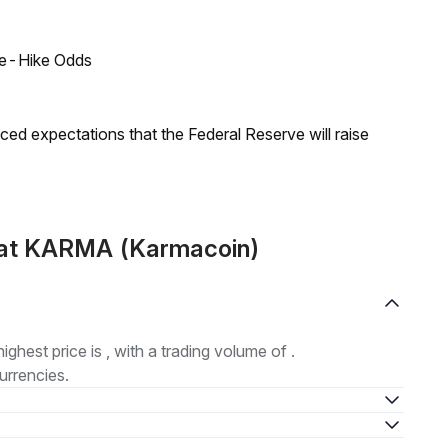
ate-Hike Odds
duced expectations that the Federal Reserve will raise
mat KARMA (Karmacoin)
highest price is , with a trading volume of .
urrencies.