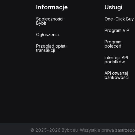
Informacje
Usługi
Społeczności
One-Click Buy
Bybit
Program VIP
Ogłoszenia
Program
Przegląd opłat i
poleceń
transakcji
Interfejs API
podatków
API otwartej
bankowości
© 2025-2026 Bybit.eu. Wszystkie prawa zastrzeżo