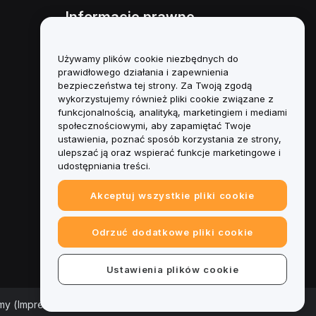
Informacje prawne
Polityka dotycząca konfliktu
interesów
Używamy plików cookie niezbędnych do
prawidłowego działania i zapewnienia
Podsumowanie polityki
bezpieczeństwa tej strony. Za Twoją zgodą
powiernictwa i zarządzania
wykorzystujemy również pliki cookie związane z
funkcjonalnością, analityką, marketingiem i mediami
Informacje ESG
społecznościowymi, aby zapamiętać Twoje
ustawienia, poznać sposób korzystania ze strony,
Biuletyny informacyjne
ulepszać ją oraz wspierać funkcje marketingowe i
kryptoaktywów
udostępniania treści.
Akceptuj wszystkie pliki cookie
Odrzuć dodatkowe pliki cookie
Ustawienia plików cookie
rmy (Impressum)
|
Centrum preferencji plików cookie