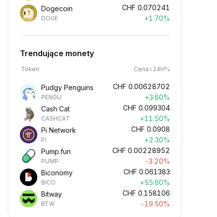
CHF
0.070241
Dogecoin
+1.70%
DOGE
Trendujące monety
Token
Cena i 24H%
CHF
0.00628702
Pudgy Penguins
+3.60%
PENGU
CHF
0.099304
Cash Cat
+11.50%
CASHCAT
CHF
0.0908
Pi Network
+2.30%
PI
CHF
0.00228952
Pump.fun
-3.20%
PUMP
CHF
0.061383
Biconomy
+55.60%
BICO
CHF
0.158106
Bitway
-19.50%
BTW