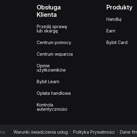
Obsługa
Produkty
Klienta
Handluj
Prześlij sprawę
lub skargę
Earn
Centrum pomocy
Bybit Card
Centrum wsparcia
Opinie
użytkowników
Bybit Learn
Opłata handlowa
Kontrola
autentyczności
ne.
Warunki świadczenia usług
|
Polityka Prywatności
|
Dane fi