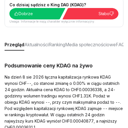
Co dzisiaj sądzisz o King DAG (KDAG)?
Dobrze
Słabo
Uwaga: Informacje te mają charakter wyłącznie informacyjny.
Przegląd
Aktualności
Ranking
Media społecznościowe
FAQ
Podsumowanie ceny KDAG na żywo
Na dzień 8 sie 2026 łączna kapitalizacja rynkowa KDAG
wynosi CHF--, co stanowi zmianę o 0.00% w ciągu ostatnich
24 godzin. Aktualna cena KDAG to CHF0.00036338, a 24-
godzinny wolumen tradingu wynosi CHF1.31K. Podaż w
obiegu KDAG wynosi --, przy czym maksymalna podaż to --.
Pod względem kapitalizacji rynkowej KDAG zajmuje -- miejsce
w rankingu kryptowalut. W ciągu ostatnich 24 godzin
najwyższy kurs KDAG wyniósł CHF0.00040877, a najniższy
CHF0.00036311.