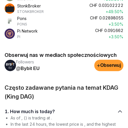
CHF
0.03102222
StonkBroker
+49.50%
STONKBROKER
CHF
0.02898055
Pons
+3.50%
PONS
CHF
0.091662
Pi Network
+3.50%
PI
Obserwuj nas w mediach społecznościowych
Followers
+
Obserwuj
@Bybit EU
Często zadawane pytania na temat KDAG
(King DAG)
1. How much is today?
As of , () is trading at .
In the last 24 hours, the lowest price is , and the highest