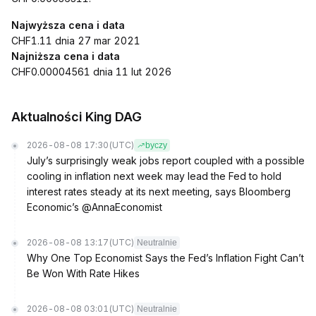
Najwyższa cena i data
CHF1.11 dnia 27 mar 2021
Najniższa cena i data
CHF0.00004561 dnia 11 lut 2026
Aktualności King DAG
2026-08-08 17:30
(UTC)
byczy
July’s surprisingly weak jobs report coupled with a possible
cooling in inflation next week may lead the Fed to hold
interest rates steady at its next meeting, says Bloomberg
Economic’s @AnnaEconomist
2026-08-08 13:17
(UTC)
Neutralnie
Why One Top Economist Says the Fed’s Inflation Fight Can’t
Be Won With Rate Hikes
2026-08-08 03:01
(UTC)
Neutralnie