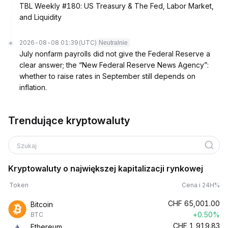
TBL Weekly #180: US Treasury & The Fed, Labor Market,
and Liquidity
2026-08-08 01:39
(UTC)
Neutralnie
July nonfarm payrolls did not give the Federal Reserve a
clear answer; the “New Federal Reserve News Agency”:
whether to raise rates in September still depends on
inflation.
Trendujące kryptowaluty
Szukaj
Kryptowaluty o największej kapitalizacji rynkowej
Token
Cena i 24H%
CHF
65,001.00
Bitcoin
+0.50%
BTC
CHF
1,919.83
Ethereum