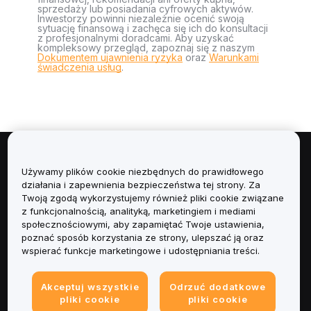
sprzedaży lub posiadania cyfrowych aktywów.
Inwestorzy powinni niezależnie ocenić swoją
sytuację finansową i zachęca się ich do konsultacji
z profesjonalnymi doradcami. Aby uzyskać
kompleksowy przegląd, zapoznaj się z naszym
Dokumentem ujawnienia ryzyka
oraz
Warunkami
świadczenia usług
.
Informacje
Używamy plików cookie niezbędnych do prawidłowego
działania i zapewnienia bezpieczeństwa tej strony. Za
Usługi
Twoją zgodą wykorzystujemy również pliki cookie związane
z funkcjonalnością, analityką, marketingiem i mediami
społecznościowymi, aby zapamiętać Twoje ustawienia,
Obsługa Klienta
poznać sposób korzystania ze strony, ulepszać ją oraz
wspierać funkcje marketingowe i udostępniania treści.
Produkty
Akceptuj wszystkie
Odrzuć dodatkowe
Informacje prawne
pliki cookie
pliki cookie