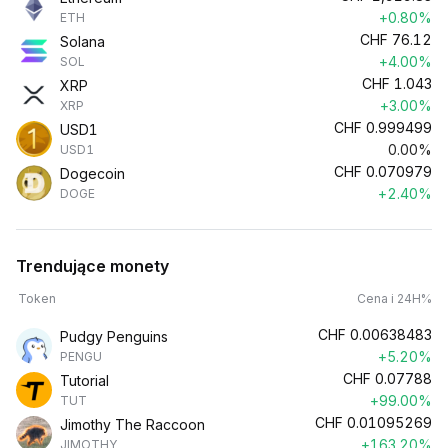
+0.80%
ETH
CHF
76.12
Solana
+4.00%
SOL
CHF
1.043
XRP
+3.00%
XRP
CHF
0.999499
USD1
0.00%
USD1
CHF
0.070979
Dogecoin
+2.40%
DOGE
Trendujące monety
Token
Cena i 24H%
CHF
0.00638483
Pudgy Penguins
+5.20%
PENGU
CHF
0.07788
Tutorial
+99.00%
TUT
CHF
0.01095269
Jimothy The Raccoon
+163.20%
JIMOTHY