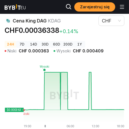
Zarejestruj się
Ceny kryptowalut
Cena King DAG KDAG
Cena King DAG
KDAG
CHF
CHF0.00036338
+0.14%
24H
7D
14D
30D
60D
200D
1Y
Niski
CHF
0.000363
Wysoki
CHF
0.000409