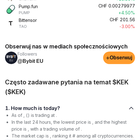
CHF
0.00279977
Pump.fun
+4.50%
PUMP
CHF
201.56
Bittensor
-3.00%
TAO
Obserwuj nas w mediach społecznościowych
Followers
+
Obserwuj
@Bybit EU
Często zadawane pytania na temat $KEK
($KEK)
1. How much is today?
As of , () is trading at .
In the last 24 hours, the lowest price is , and the highest
price is , with a trading volume of .
The market cap is , ranking it # among all cryptocurrencies.