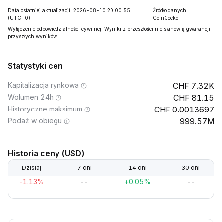
Data ostatniej aktualizacji: 2026-08-10 20:00:55
Źródło danych:
(UTC+0)
CoinGecko
Wyłączenie odpowiedzialności cywilnej: Wyniki z przeszłości nie stanowią gwarancji
przyszłych wyników.
Statystyki cen
Kapitalizacja rynkowa
7.32K
Wolumen 24h
81.15
Historyczne maksimum
0.0013697
Podaż w obiegu
999.57M
Historia ceny (USD)
Dzisiaj
7 dni
14 dni
30 dni
-1.13%
--
+0.05%
--