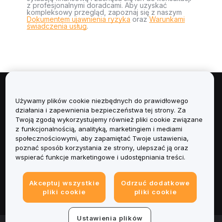
z profesjonalnymi doradcami. Aby uzyskać
kompleksowy przegląd, zapoznaj się z naszym
Dokumentem ujawnienia ryzyka
oraz
Warunkami
świadczenia usług
.
Informacje
Używamy plików cookie niezbędnych do prawidłowego
działania i zapewnienia bezpieczeństwa tej strony. Za
Usługi
Twoją zgodą wykorzystujemy również pliki cookie związane
z funkcjonalnością, analityką, marketingiem i mediami
społecznościowymi, aby zapamiętać Twoje ustawienia,
Obsługa Klienta
poznać sposób korzystania ze strony, ulepszać ją oraz
wspierać funkcje marketingowe i udostępniania treści.
Produkty
Akceptuj wszystkie
Odrzuć dodatkowe
Informacje prawne
pliki cookie
pliki cookie
Ustawienia plików