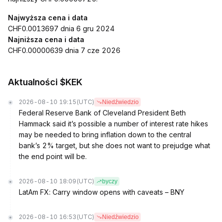
Najwyższa cena i data
CHF0.0013697 dnia 6 gru 2024
Najniższa cena i data
CHF0.00000639 dnia 7 cze 2026
Aktualności $KEK
2026-08-10 19:15
(UTC)
Niedźwiedzio
Federal Reserve Bank of Cleveland President Beth
Hammack said it’s possible a number of interest rate hikes
may be needed to bring inflation down to the central
bank’s 2% target, but she does not want to prejudge what
the end point will be.
2026-08-10 18:09
(UTC)
byczy
LatAm FX: Carry window opens with caveats – BNY
2026-08-10 16:53
(UTC)
Niedźwiedzio