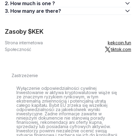
2. How much is one ?
3. How many are there?
Zasoby $KEK
Strona internetowa
kekcoin.fun
Społeczność
tiktok.com
Zastrzeżenie
Wyłączenie odpowiedzialności cywilnej
Inwestowanie w aktywa kryptowalutowe wiąże się
ze znacznym ryzykiem rynkowym, w tym
ekstremalną zmiennością i potencjalną utratą
całego kapitału. Bybit EU zrzeka się wszelkiej
odpowiedzialności za jakiekolwiek wyniki
inwestycyjne. Żadne informacje zawarte w
niniejszym dokumencie nie stanowią porady
finansowej, rekomendacji ani oferty kupna,
sprzedaży lub posiadania cyfrowych aktywów.
Inwestorzy powinni niezależnie ocenić swoją
sytuację finansową i zachęca się ich do konsultacji