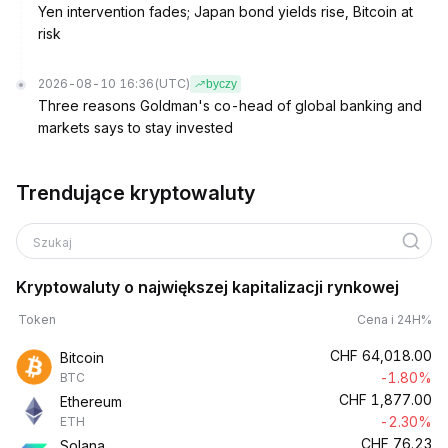
Yen intervention fades; Japan bond yields rise, Bitcoin at
risk
2026-08-10 16:36
(UTC)
byczy
Three reasons Goldman's co-head of global banking and
markets says to stay invested
Trendujące kryptowaluty
Szukaj
Kryptowaluty o największej kapitalizacji rynkowej
Token
Cena i 24H%
CHF
64,018.00
Bitcoin
-1.80%
BTC
CHF
1,877.00
Ethereum
-2.30%
ETH
CHF
76.23
Solana