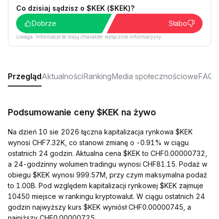
Co dzisiaj sądzisz o $KEK ($KEK)?
Dobrze
Słabo
Uwaga: Informacje te mają charakter wyłącznie informacyjny.
Przegląd
Aktualności
Ranking
Media społecznościowe
FAQ
Podsumowanie ceny $KEK na żywo
Na dzień 10 sie 2026 łączna kapitalizacja rynkowa $KEK
wynosi CHF7.32K, co stanowi zmianę o -0.91% w ciągu
ostatnich 24 godzin. Aktualna cena $KEK to CHF0.00000732,
a 24-godzinny wolumen tradingu wynosi CHF81.15. Podaż w
obiegu $KEK wynosi 999.57M, przy czym maksymalna podaż
to 1.00B. Pod względem kapitalizacji rynkowej $KEK zajmuje
10450 miejsce w rankingu kryptowalut. W ciągu ostatnich 24
godzin najwyższy kurs $KEK wyniósł CHF0.00000745, a
najniższy CHF0.00000725.