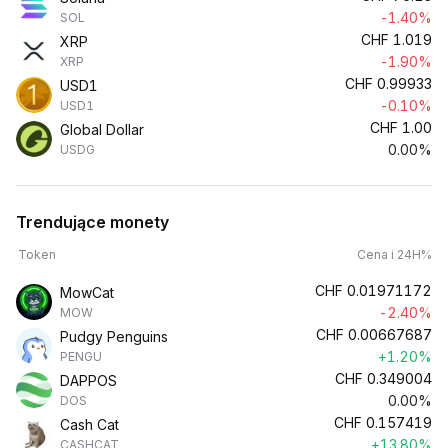
-1.40%
SOL
CHF
1.019
XRP
-1.90%
XRP
CHF
0.99933
USD1
-0.10%
USD1
CHF
1.00
Global Dollar
0.00%
USDG
Trendujące monety
Token
Cena i 24H%
CHF
0.01971172
MowCat
-2.40%
MOW
CHF
0.00667687
Pudgy Penguins
+1.20%
PENGU
CHF
0.349004
DAPPOS
0.00%
DOS
CHF
0.157419
Cash Cat
+13.80%
CASHCAT