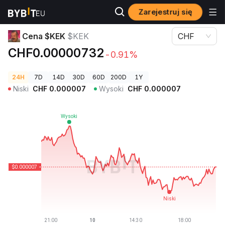
Zarejestruj się
Ceny kryptowalut
Cena $KEK $KEK
Cena $KEK
$KEK
CHF
CHF0.00000732
-0.91%
24H
7D
14D
30D
60D
200D
1Y
Niski
CHF
0.000007
Wysoki
CHF
0.000007