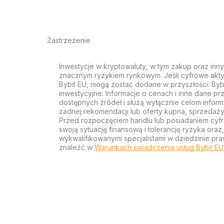
Zastrzeżenie
Inwestycje w kryptowaluty, w tym zakup oraz inn
znacznym ryzykiem rynkowym. Jeśli cyfrowe akty
Bybit EU, mogą zostać dodane w przyszłości. Byb
inwestycyjne. Informacje o cenach i inne dane p
dostępnych źródeł i służą wyłącznie celom inform
żadnej rekomendacji lub oferty kupna, sprzedaży
Przed rozpoczęciem handlu lub posiadaniem cyf
swoją sytuację finansową i tolerancję ryzyka ora
wykwalifikowanymi specjalistami w dziedzinie pra
znaleźć w
Warunkach świadczenia usług Bybit EU