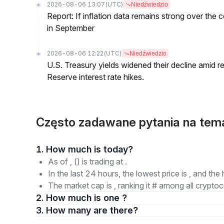
2026-08-06 13:07
(UTC)
Niedźwiedzio
Report: If inflation data remains strong over the 
in September
2026-08-06 12:22
(UTC)
Niedźwiedzio
U.S. Treasury yields widened their decline amid 
Reserve interest rate hikes.
Często zadawane pytania na tem
1. How much is today?
As of , () is trading at .
In the last 24 hours, the lowest price is , and the 
The market cap is , ranking it # among all cryptoc
2. How much is one ?
3. How many are there?