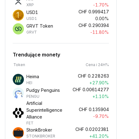
-1.70%
XRP
CHF
0.999417
USD1
0.00%
USD1
CHF
0.290394
GRVT Token
-11.80%
GRVT
Trendujące monety
Token
Cena i 24H%
CHF
0.228263
Heima
+27.90%
HEI
CHF
0.00614277
Pudgy Penguins
+1.10%
PENGU
Artificial
CHF
0.135904
Superintelligence
-9.70%
Alliance
FET
CHF
0.0202381
StonkBroker
+41.20%
STONKBROKER