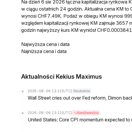
Na dzień 6 sie 2026 łączna kapitalizacja rynkow
w ciągu ostatnich 24 godzin. Aktualna cena KM t
wynosi CHF7.49K. Podaż w obiegu KM wynosi 999
względem kapitalizacji rynkowej KM zajmuje 3657 m
godzin najwyższy kurs KM wyniósł CHF0.0003841
Najwyższa cena i data
Najniższa cena i data
Aktualności Kekius Maximus
2026-08-06 13:12
(UTC)
Neutralnie
Wall Street cries out over Fed reform, Dimon back
2026-08-06 13:12
(UTC)
Niedźwiedzio
United States: Core CPI momentum expected to re