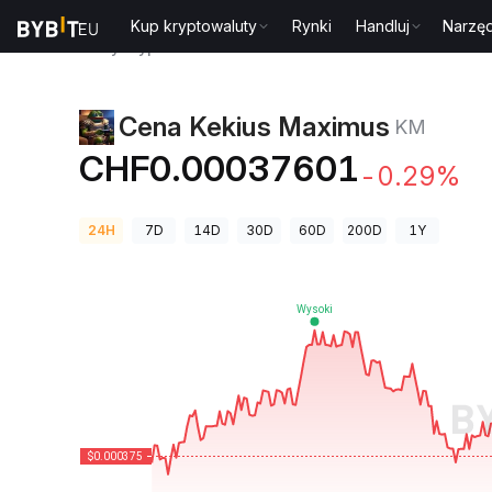
Kup kryptowaluty
Rynki
Handluj
Narzęd
Ceny kryptowalut
Cena Kekius Maximus KM
Cena Kekius Maximus
KM
CHF0.00037601
-0.29%
24H
7D
14D
30D
60D
200D
1Y