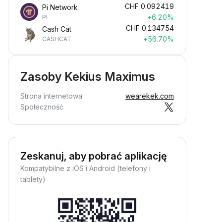
CHF
0.092419
Pi Network
+6.20%
PI
CHF
0.134754
Cash Cat
+56.70%
CASHCAT
Zasoby Kekius Maximus
Strona internetowa
wearekek.com
Społeczność
Zeskanuj, aby pobrać aplikację
Kompatybilne z iOS i Android (telefony i
tablety)