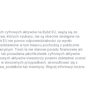
ych cyfrowych aktywów na Bybit EU, wiążą się ze
wa, których szukasz, nie są obecnie dostępne na
it EU nie ponosi odpowiedzialności za wyniki
rzedstawione w tym miejscu pochodzą z publicznie
acyjnym. Treść ta nie stanowi porady finansowej ani
 lub posiadania jakichkolwiek cyfrowych aktywów.
rowych aktywów inwestorzy powinni dokładnie ocenić
z, w stosownych przypadkach, skonsultować się z
wa, podatków lub inwestycji. Więcej informacji można
.