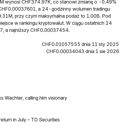
a KM wynosi CHF374.97K, co stanowi zmianę o -0.49%
o CHF0.00037601, a 24-godzinny wolumen tradingu
.31M, przy czym maksymalna podaż to 1.00B. Pod
iejsce w rankingu kryptowalut. W ciągu ostatnich 24
7, a najniższy CHF0.00037454.
CHF0.01057555 dnia 11 sty 2025
CHF0.00034043 dnia 1 sie 2026
s Wachter, calling him visionary
turn in July – TD Securities