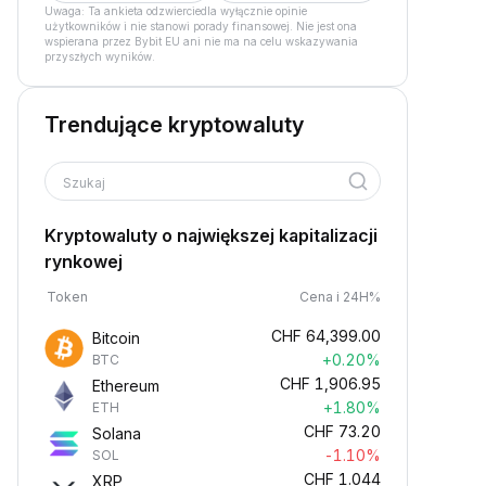
Uwaga: Ta ankieta odzwierciedla wyłącznie opinie
użytkowników i nie stanowi porady finansowej. Nie jest ona
wspierana przez Bybit EU ani nie ma na celu wskazywania
przyszłych wyników.
Trendujące kryptowaluty
Szukaj
Kryptowaluty o największej kapitalizacji
rynkowej
Token
Cena i 24H%
CHF
64,399.00
Bitcoin
+0.20%
BTC
CHF
1,906.95
Ethereum
+1.80%
ETH
CHF
73.20
Solana
-1.10%
SOL
CHF
1.044
XRP