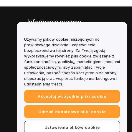
Informacje prawne
Polityka dotycząca konfliktu
interesów
Używamy plików cookie niezbędnych do
prawidłowego działania i zapewnienia
Podsumowanie polityki
bezpieczeństwa tej strony. Za Twoją zgodą
powiernictwa i zarządzania
wykorzystujemy również pliki cookie związane z
funkcjonalnością, analityką, marketingiem i mediami
Informacje ESG
społecznościowymi, aby zapamiętać Twoje
ustawienia, poznać sposób korzystania ze strony,
Biuletyny informacyjne
ulepszać ją oraz wspierać funkcje marketingowe i
kryptoaktywów
udostępniania treści.
Akceptuj wszystkie pliki cookie
Odrzuć dodatkowe pliki cookie
Ustawienia plików cookie