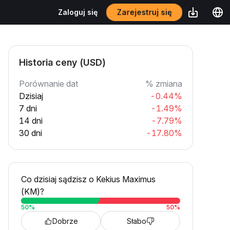
Zarejestruj się
Zaloguj się
Historia ceny (USD)
Porównanie dat
% zmiana
Dzisiaj
-0.44%
7 dni
-1.49%
14 dni
-7.79%
30 dni
-17.80%
Co dzisiaj sądzisz o Kekius Maximus
(KM)?
50
%
50
%
Dobrze
Słabo