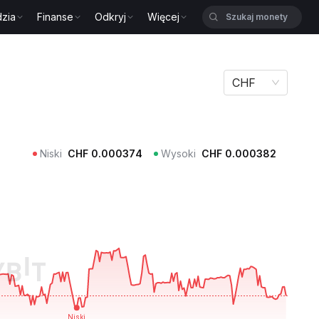
zia
Finanse
Odkryj
Więcej
CHF
Niski
CHF
0.000374
Wysoki
CHF
0.000382