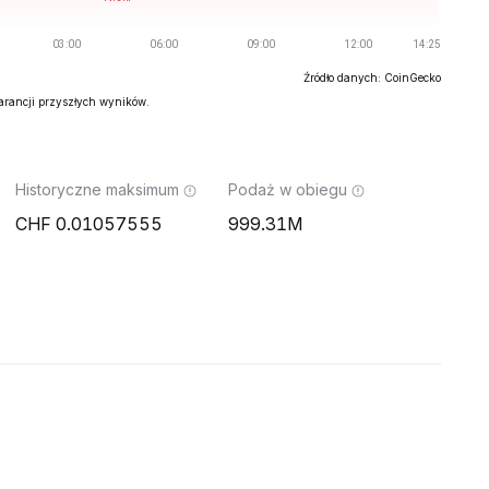
Źródło danych: CoinGecko
warancji przyszłych wyników.
Historyczne maksimum
Podaż w obiegu
0.01057555
999.31M