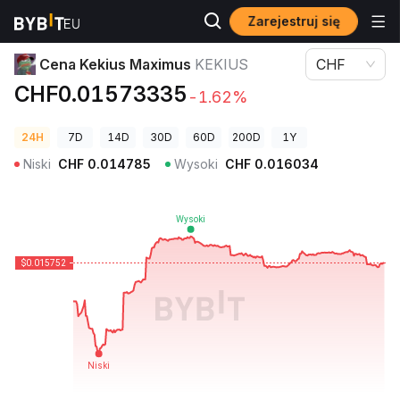
Zarejestruj się
Ceny kryptowalut
Cena Kekius Maximus KEKIUS
Cena Kekius Maximus
KEKIUS
CHF
CHF0.01573335
-1.62%
24H
7D
14D
30D
60D
200D
1Y
Niski
CHF
0.014785
Wysoki
CHF
0.016034