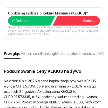
Co dzisiaj sądzisz o Kekius Maximus (KEKIUS)?
Dobrze
Słabo
Uwaga: Ta ankieta odzwierciedla wyłącznie opinie użytkowników i nie stanowi
porady finansowej. Nie jest ona wspierana przez Bybit EU ani nie ma na celu
wskazywania przyszłych wyników.
Przegląd
Aktualności
Ranking
Media społecznościowe
FAQ
Podsumowanie ceny KEKIUS na żywo
Na dzień 6 sie 2026 łączna kapitalizacja rynkowa KEKIUS
wynosi CHF15.73M, co stanowi zmianę o -1.61% w ciągu
ostatnich 24 godzin. Aktualna cena KEKIUS to
CHF0.01573335, a 24-godzinny wolumen tradingu wynosi
CHF7.75K. Podaż w obiegu KEKIUS wynosi 1.00B, przy czym
maksymalna podaż to 1.00B. Pod względem kapitalizacji