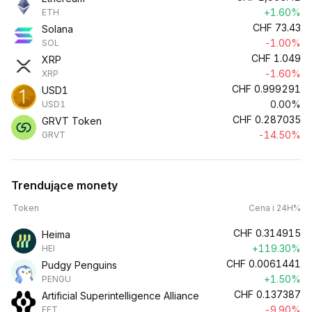
+1.60%
ETH
CHF
73.43
Solana
-1.00%
SOL
CHF
1.049
XRP
-1.60%
XRP
CHF
0.999291
USD1
0.00%
USD1
CHF
0.287035
GRVT Token
-14.50%
GRVT
Trendujące monety
Token
Cena i 24H%
CHF
0.314915
Heima
+119.30%
HEI
CHF
0.0061441
Pudgy Penguins
+1.50%
PENGU
CHF
0.137387
Artificial Superintelligence Alliance
-9.90%
FET