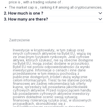
price is , with a trading volume of .
The market cap is , ranking it # among all cryptocurrencies.
2. How much is one ?
3. How many are there?
Zastrzeżenie
Inwestycje w kryptowaluty, w tym zakup oraz
innych cyfrowych aktywów na Bybit EU, wiążą się
ze znacznym ryzykiem rynkowym. Jeśli cyfrowe
aktywa, których szukasz, nie są obecnie dostępne
na Bybit EU, mogą zostać dodane w przyszłości.
Bybit EU nie ponosi odpowiedzialności za wyniki
inwestycyjne. Informacje o cenach i inne dane
przedstawione w tym miejscu pochodzą z
publicznie dostępnych źródeł i służą wyłącznie
celom informacyjnym. Treść ta nie stanowi porady
finansowej ani żadnej rekomendacji lub oferty
kupna, sprzedaży lub posiadania jakichkolwiek
cyfrowych aktywów. Przed rozpoczęciem handlu
lub posiadaniem cyfrowych aktywów inwestorzy
powinni dokładnie ocenić swoją sytuację
finansową i tolerancję ryzyka oraz, w stosownych
przypadkach, skonsultować się z
wykwalifikowanymi specjalistami w dziedzinie