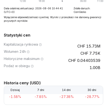
Data ostatniej aktualizacji: 2026-08-06 10:44:41
Źródło danych:
(UTC+0)
CoinGecko
Wyłączenie odpowiedzialności cywilnej: Wyniki z przeszłości nie stanowią gwarancji
przyszłych wyników.
Statystyki cen
Kapitalizacja rynkowa
15.73M
Wolumen 24h
7.75K
Historyczne maksimum
0.04403539
Podaż w obiegu
1.00B
Historia ceny (USD)
Dzisiaj
7 dni
14 dni
30 dni
-1.58%
-7.85%
-27.38%
-28.77%