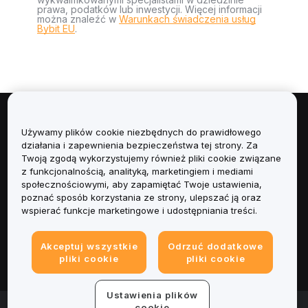
prawa, podatków lub inwestycji. Więcej informacji
można znaleźć w
Warunkach świadczenia usług
Bybit EU
.
Informacje
Używamy plików cookie niezbędnych do prawidłowego
działania i zapewnienia bezpieczeństwa tej strony. Za
Usługi
Twoją zgodą wykorzystujemy również pliki cookie związane
z funkcjonalnością, analityką, marketingiem i mediami
społecznościowymi, aby zapamiętać Twoje ustawienia,
Obsługa Klienta
poznać sposób korzystania ze strony, ulepszać ją oraz
wspierać funkcje marketingowe i udostępniania treści.
Produkty
Akceptuj wszystkie
Odrzuć dodatkowe
Informacje prawne
pliki cookie
pliki cookie
Ustawienia plików
© 2025-2026 Bybit.eu. Wszystkie prawa zastrzeżone.
cookie