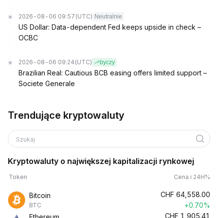
2026-08-06 09:57
(UTC)
Neutralnie
US Dollar: Data-dependent Fed keeps upside in check –
OCBC
2026-08-06 09:24
(UTC)
byczy
Brazilian Real: Cautious BCB easing offers limited support –
Societe Generale
Trendujące kryptowaluty
Szukaj
Kryptowaluty o największej kapitalizacji rynkowej
Token
Cena i 24H%
CHF
64,558.00
Bitcoin
+0.70%
BTC
CHF
1,905.41
Ethereum