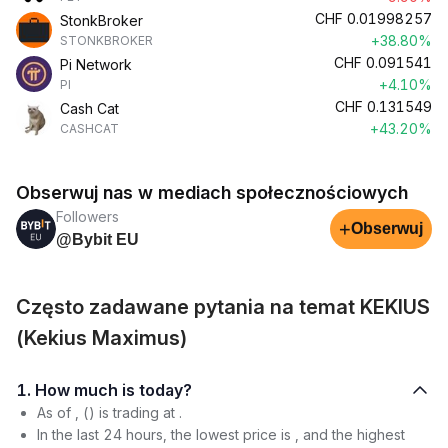
CHF
0.01998257
StonkBroker
+38.80%
STONKBROKER
CHF
0.091541
Pi Network
+4.10%
PI
CHF
0.131549
Cash Cat
+43.20%
CASHCAT
Obserwuj nas w mediach społecznościowych
Followers
+
Obserwuj
@Bybit EU
Często zadawane pytania na temat KEKIUS
(Kekius Maximus)
1. How much is today?
As of , () is trading at .
In the last 24 hours, the lowest price is , and the highest