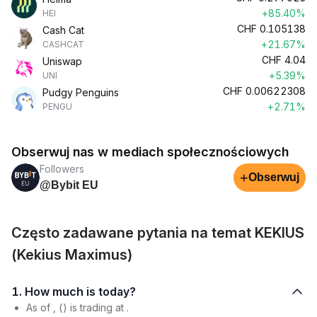
+85.40%
HEI
CHF
0.105138
Cash Cat
+21.67%
CASHCAT
CHF
4.04
Uniswap
+5.39%
UNI
CHF
0.00622308
Pudgy Penguins
+2.71%
PENGU
Obserwuj nas w mediach społecznościowych
Followers
+
Obserwuj
@Bybit EU
Często zadawane pytania na temat KEKIUS
(Kekius Maximus)
1. How much is today?
As of , () is trading at .