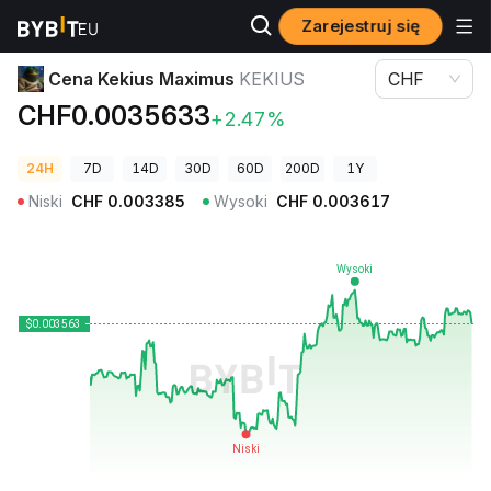
Zarejestruj się
Ceny kryptowalut
Cena Kekius Maximus KEKIUS
Cena Kekius Maximus
KEKIUS
CHF
CHF0.0035633
+2.47%
24H
7D
14D
30D
60D
200D
1Y
Niski
CHF
0.003385
Wysoki
CHF
0.003617