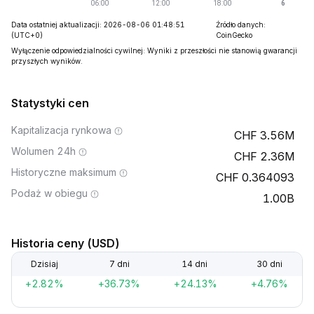
Data ostatniej aktualizacji: 2026-08-06 01:48:51
Źródło danych:
(UTC+0)
CoinGecko
Wyłączenie odpowiedzialności cywilnej: Wyniki z przeszłości nie stanowią gwarancji
przyszłych wyników.
Statystyki cen
Kapitalizacja rynkowa
3.56M
Wolumen 24h
2.36M
Historyczne maksimum
0.364093
Podaż w obiegu
1.00B
Historia ceny (USD)
Dzisiaj
7 dni
14 dni
30 dni
+2.82%
+36.73%
+24.13%
+4.76%