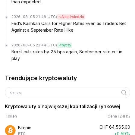
than expected.
2026-08-05 21:48
(UTC)
Niedźwiedzio
Fed’s Kashkari Calls for Higher Rates Even as Traders Bet
Against a September Rate Hike
2026-08-05 21:44
(UTC)
byczy
Brazil cuts rates by 25 bps again, September rate cut in
play
Trendujące kryptowaluty
Szukaj
Kryptowaluty o największej kapitalizacji rynkowej
Token
Cena i 24H%
CHF
64,565.00
Bitcoin
+0.59%
BTC