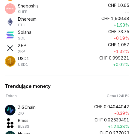
CHF
10.65
Sheboshis
--
SHEB
CHF
1,906.48
Ethereum
+1.93%
ETH
CHF
73.75
Solana
-0.19%
SOL
CHF
1.057
XRP
-1.32%
XRP
CHF
0.999221
USD1
+0.02%
USD1
Trendujące monety
Token
Cena i 24H%
CHF
0.04044042
ZIGChain
-0.39%
ZIG
CHF
0.02539491
Bless
+124.38%
BLESS
CHF
0.277023
Heima