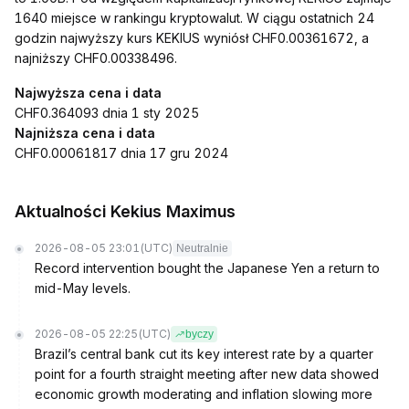
1640 miejsce w rankingu kryptowalut. W ciągu ostatnich 24
godzin najwyższy kurs KEKIUS wyniósł CHF0.00361672, a
najniższy CHF0.00338496.
Najwyższa cena i data
CHF0.364093 dnia 1 sty 2025
Najniższa cena i data
CHF0.00061817 dnia 17 gru 2024
Aktualności Kekius Maximus
2026-08-05 23:01
(UTC)
Neutralnie
Record intervention bought the Japanese Yen a return to
mid-May levels.
2026-08-05 22:25
(UTC)
byczy
Brazil’s central bank cut its key interest rate by a quarter
point for a fourth straight meeting after new data showed
economic growth moderating and inflation slowing more