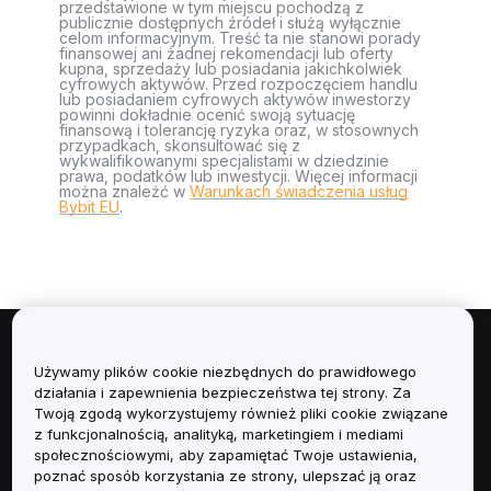
przedstawione w tym miejscu pochodzą z
publicznie dostępnych źródeł i służą wyłącznie
celom informacyjnym. Treść ta nie stanowi porady
finansowej ani żadnej rekomendacji lub oferty
kupna, sprzedaży lub posiadania jakichkolwiek
cyfrowych aktywów. Przed rozpoczęciem handlu
lub posiadaniem cyfrowych aktywów inwestorzy
powinni dokładnie ocenić swoją sytuację
finansową i tolerancję ryzyka oraz, w stosownych
przypadkach, skonsultować się z
wykwalifikowanymi specjalistami w dziedzinie
prawa, podatków lub inwestycji. Więcej informacji
można znaleźć w
Warunkach świadczenia usług
Bybit EU
.
Informacje
Używamy plików cookie niezbędnych do prawidłowego
działania i zapewnienia bezpieczeństwa tej strony. Za
Usługi
Twoją zgodą wykorzystujemy również pliki cookie związane
z funkcjonalnością, analityką, marketingiem i mediami
społecznościowymi, aby zapamiętać Twoje ustawienia,
Obsługa Klienta
poznać sposób korzystania ze strony, ulepszać ją oraz