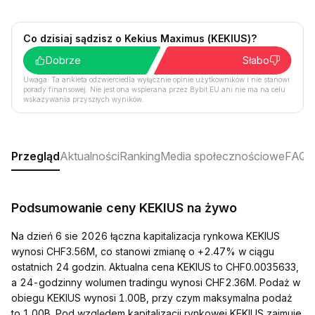
Co dzisiaj sądzisz o Kekius Maximus (KEKIUS)?
Dobrze
Słabo
Uwaga: Ta ankieta odzwierciedla wyłącznie opinie użytkowników i nie stanowi
porady finansowej. Nie jest ona wspierana przez Bybit EU ani nie ma na celu
wskazywania przyszłych wyników.
Przegląd
Aktualności
Ranking
Media społecznościowe
FAQ
Podsumowanie ceny KEKIUS na żywo
Na dzień 6 sie 2026 łączna kapitalizacja rynkowa KEKIUS
wynosi CHF3.56M, co stanowi zmianę o +2.47% w ciągu
ostatnich 24 godzin. Aktualna cena KEKIUS to CHF0.0035633,
a 24-godzinny wolumen tradingu wynosi CHF2.36M. Podaż w
obiegu KEKIUS wynosi 1.00B, przy czym maksymalna podaż
to 1.00B. Pod względem kapitalizacji rynkowej KEKIUS zajmuje