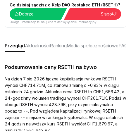
Co dzisiaj sądzisz o Kelp DAO Restaked ETH (RSETH)?
Dobrze
Słabo
Uwaga: Informacje te mają charakter wyłącznie informacyjny.
Przegląd
Aktualności
Ranking
Media społecznościowe
FAQ
Podsumowanie ceny RSETH na żywo
Na dzień 7 sie 2026 łączna kapitalizacja rynkowa RSETH
wynosi CHF714.71M, co stanowi zmianę o -0.93% w ciągu
ostatnich 24 godzin. Aktualna cena RSETH to CHF1,666.42, a
24-godzinny wolumen tradingu wynosi CHF201.71K. Podaż w
obiegu RSETH wynosi 428.79K, przy czym maksymalna
podaż to --. Pod względem kapitalizacji rynkowej RSETH
zajmuje -- miejsce w rankingu kryptowalut. W ciągu ostatnich
24 godzin najwyższy kurs RSETH wyniósł CHF1,679.67, a
najniższy CHF1,642.97.