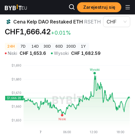
Zarejestruj się
Ceny kryptowalut
Cena Kelp DAO Restaked ETH RSETH
Cena Kelp DAO Restaked ETH
RSETH
CHF
CHF1,666.42
+0.01%
24H
7D
14D
30D
60D
200D
1Y
Niski
CHF
1,653.6
Wysoki
CHF
1,682.59