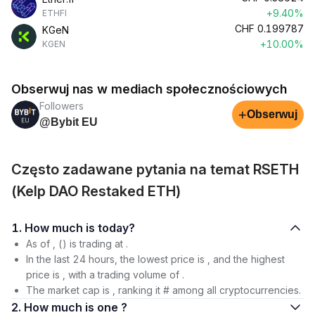
+9.40%
ETHFI
CHF
0.199787
KGeN
+10.00%
KGEN
Obserwuj nas w mediach społecznościowych
Followers
+
Obserwuj
@Bybit EU
Często zadawane pytania na temat RSETH
(Kelp DAO Restaked ETH)
1. How much is today?
As of , () is trading at .
In the last 24 hours, the lowest price is , and the highest
price is , with a trading volume of .
The market cap is , ranking it # among all cryptocurrencies.
2. How much is one ?