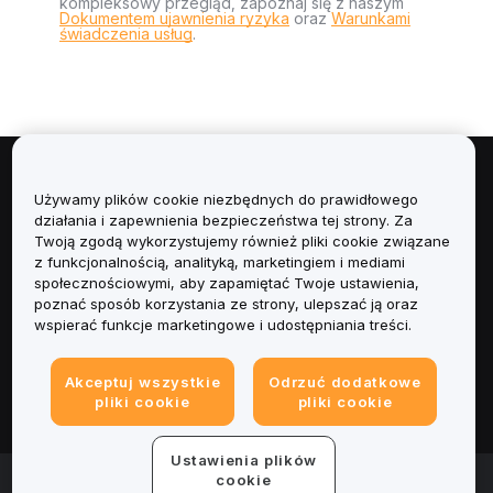
kompleksowy przegląd, zapoznaj się z naszym
Dokumentem ujawnienia ryzyka
oraz
Warunkami
świadczenia usług
.
Informacje
Używamy plików cookie niezbędnych do prawidłowego
działania i zapewnienia bezpieczeństwa tej strony. Za
Usługi
Twoją zgodą wykorzystujemy również pliki cookie związane
z funkcjonalnością, analityką, marketingiem i mediami
społecznościowymi, aby zapamiętać Twoje ustawienia,
Obsługa Klienta
poznać sposób korzystania ze strony, ulepszać ją oraz
wspierać funkcje marketingowe i udostępniania treści.
Produkty
Akceptuj wszystkie
Odrzuć dodatkowe
Informacje prawne
pliki cookie
pliki cookie
Ustawienia plików
© 2025-2026 Bybit.eu. All rights reserved.
cookie