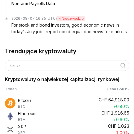
Nonfarm Payrolls Data
2026-08-07 16:35
(UTC)
Niedźwiedzio
For stock and bond investors, good economic news in
today’s July jobs report could equal bad news for markets.
Trendujące kryptowaluty
Szukaj
Kryptowaluty o największej kapitalizacji rynkowej
Token
Cena i 24H%
CHF
64,918.00
Bitcoin
+0.80%
BTC
CHF
1,916.65
Ethereum
+0.60%
ETH
CHF
1.023
XRP
-1.00%
XRP