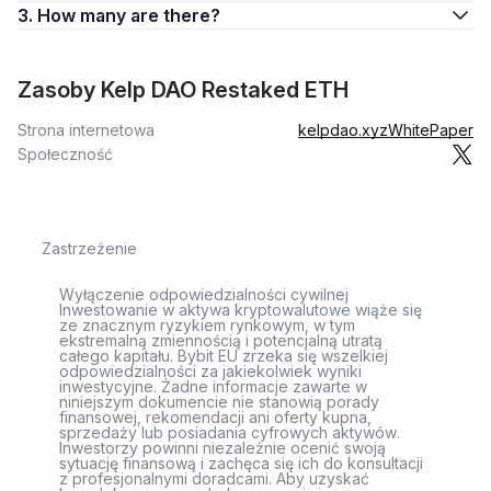
3. How many are there?
Zasoby Kelp DAO Restaked ETH
Strona internetowa
kelpdao.xyz
WhitePaper
Społeczność
Zastrzeżenie
Wyłączenie odpowiedzialności cywilnej
Inwestowanie w aktywa kryptowalutowe wiąże się
ze znacznym ryzykiem rynkowym, w tym
ekstremalną zmiennością i potencjalną utratą
całego kapitału. Bybit EU zrzeka się wszelkiej
odpowiedzialności za jakiekolwiek wyniki
inwestycyjne. Żadne informacje zawarte w
niniejszym dokumencie nie stanowią porady
finansowej, rekomendacji ani oferty kupna,
sprzedaży lub posiadania cyfrowych aktywów.
Inwestorzy powinni niezależnie ocenić swoją
sytuację finansową i zachęca się ich do konsultacji
z profesjonalnymi doradcami. Aby uzyskać