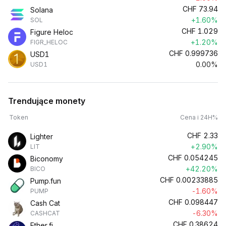
CHF
73.94
Solana
+1.60%
SOL
CHF
1.029
Figure Heloc
+1.20%
FIGR_HELOC
CHF
0.999736
USD1
0.00%
USD1
Trendujące monety
Token
Cena i 24H%
CHF
2.33
Lighter
+2.90%
LIT
CHF
0.054245
Biconomy
+42.20%
BICO
CHF
0.00233885
Pump.fun
-1.60%
PUMP
CHF
0.098447
Cash Cat
-6.30%
CASHCAT
CHF
0.38624
Ether.fi