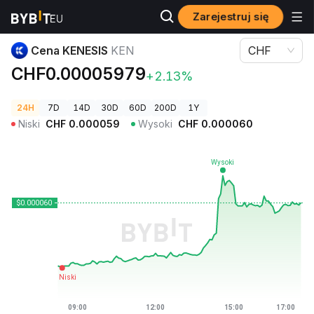
Zarejestruj się
Ceny kryptowalut
Cena KENESIS KEN
Cena KENESIS
KEN
CHF
CHF0.00005979
+2.13%
24H
7D
14D
30D
60D
200D
1Y
Niski
CHF
0.000059
Wysoki
CHF
0.000060