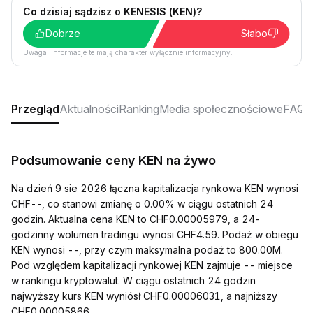
Co dzisiaj sądzisz o KENESIS (KEN)?
Dobrze
Słabo
Uwaga: Informacje te mają charakter wyłącznie informacyjny.
Przegląd
Aktualności
Ranking
Media społecznościowe
FAQ
Podsumowanie ceny KEN na żywo
Na dzień 9 sie 2026 łączna kapitalizacja rynkowa KEN wynosi
CHF--, co stanowi zmianę o 0.00% w ciągu ostatnich 24
godzin. Aktualna cena KEN to CHF0.00005979, a 24-
godzinny wolumen tradingu wynosi CHF4.59. Podaż w obiegu
KEN wynosi --, przy czym maksymalna podaż to 800.00M.
Pod względem kapitalizacji rynkowej KEN zajmuje -- miejsce
w rankingu kryptowalut. W ciągu ostatnich 24 godzin
najwyższy kurs KEN wyniósł CHF0.00006031, a najniższy
CHF0.00005866.