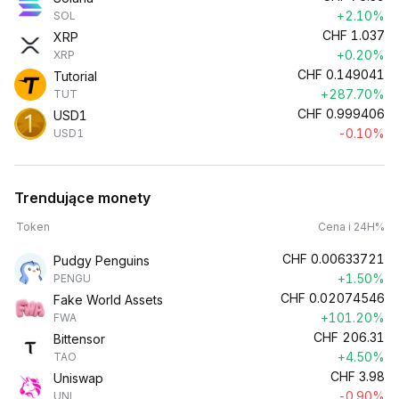
+2.10%
SOL
CHF
1.037
XRP
+0.20%
XRP
CHF
0.149041
Tutorial
+287.70%
TUT
CHF
0.999406
USD1
-0.10%
USD1
Trendujące monety
Token
Cena i 24H%
CHF
0.00633721
Pudgy Penguins
+1.50%
PENGU
CHF
0.02074546
Fake World Assets
+101.20%
FWA
CHF
206.31
Bittensor
+4.50%
TAO
CHF
3.98
Uniswap
-0.90%
UNI