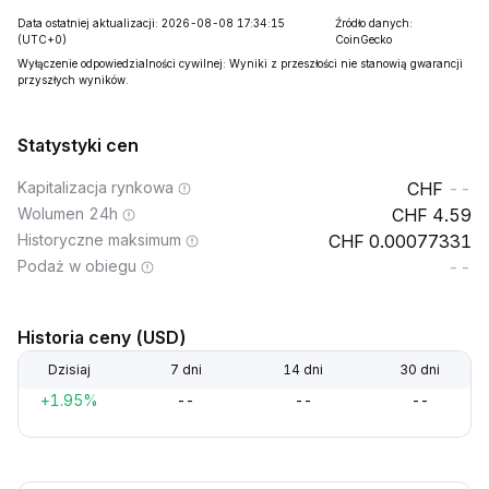
Data ostatniej aktualizacji: 2026-08-08 17:34:15
Źródło danych:
(UTC+0)
CoinGecko
Wyłączenie odpowiedzialności cywilnej: Wyniki z przeszłości nie stanowią gwarancji
przyszłych wyników.
Statystyki cen
Kapitalizacja rynkowa
--
Wolumen 24h
4.59
Historyczne maksimum
0.00077331
Podaż w obiegu
--
Historia ceny (USD)
Dzisiaj
7 dni
14 dni
30 dni
+1.95%
--
--
--