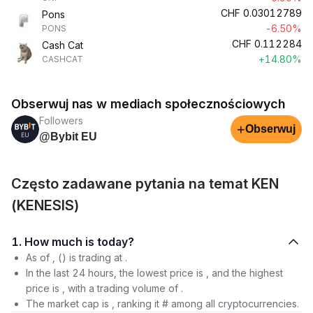
CHF
0.03012789
Pons
-6.50%
PONS
CHF
0.112284
Cash Cat
+14.80%
CASHCAT
Obserwuj nas w mediach społecznościowych
Followers
+
Obserwuj
@Bybit EU
Często zadawane pytania na temat KEN
(KENESIS)
1. How much is today?
As of , () is trading at .
In the last 24 hours, the lowest price is , and the highest
price is , with a trading volume of .
The market cap is , ranking it # among all cryptocurrencies.