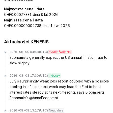
Najwyższa cena i data
CHF0.00077331 dnia 8 lut 2026
Najniższa cena i data
CHF0.000000002738 dnia 1 kwi 2026
Aktualności KENESIS
2026-08-09 04:48
(UTC)
Niedźwiedzio
Economists generally expect the US annual inflation rate to
slow slightly.
2026-08-08 17:30
(UTC)
byczy
July’s surprisingly weak jobs report coupled with a possible
cooling in inflation next week may lead the Fed to hold
interest rates steady at its next meeting, says Bloomberg
Economic’s @AnnaEconomist
2026-08-08 13:17
(UTC)
Neutralnie