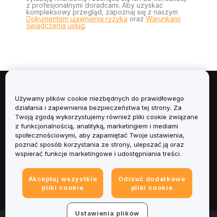
z profesjonalnymi doradcami. Aby uzyskać
kompleksowy przegląd, zapoznaj się z naszym
Dokumentem ujawnienia ryzyka
oraz
Warunkami
świadczenia usług
.
Informacje
Używamy plików cookie niezbędnych do prawidłowego
działania i zapewnienia bezpieczeństwa tej strony. Za
Usługi
Twoją zgodą wykorzystujemy również pliki cookie związane
z funkcjonalnością, analityką, marketingiem i mediami
społecznościowymi, aby zapamiętać Twoje ustawienia,
Obsługa Klienta
poznać sposób korzystania ze strony, ulepszać ją oraz
wspierać funkcje marketingowe i udostępniania treści.
Produkty
Akceptuj wszystkie
Odrzuć dodatkowe
Informacje prawne
pliki cookie
pliki cookie
Ustawienia plików