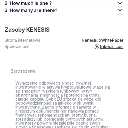
2. How much is one ?
3. How many are there?
Zasoby KENESIS
Strona internetowa
kenesis.io
WhitePaper
Społeczność
linkedin.com
Zastrzeżenie
Wyłączenie odpowiedzialności cywilnej
Inwestowanie w aktywa kryptowalutowe wiąże się
ze znacznym ryzykiem rynkowym, w tym
ekstremalną zmiennością i potencjalną utratą
całego kapitału. Bybit EU zrzeka się wszelkiej
odpowiedzialności za jakiekolwiek wyniki
inwestycyjne. Żadne informacje zawarte w
niniejszym dokumencie nie stanowią porady
finansowej, rekomendacji ani oferty kupna,
sprzedaży lub posiadania cyfrowych aktywów.
Inwestorzy powinni niezależnie ocenić swoją
sytuację finansową i zachęca się ich do konsultacji