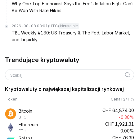
Why One Top Economist Says the Fed’s Inflation Fight Can’t
Be Won With Rate Hikes
2026-08-08 03:01
(UTC)
Neutralnie
TBL Weekly #180: US Treasury & The Fed, Labor Market,
and Liquidity
Trendujące kryptowaluty
Szukaj
Kryptowaluty o największej kapitalizacji rynkowej
Token
Cena i 24H%
CHF
64,874.00
Bitcoin
-0.30%
BTC
CHF
1,921.31
Ethereum
0.00%
ETH
CHF
76.39
Solana