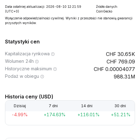
Data ostatniej aktualizacji: 2026-08-10 12:21:59
Źródło danych:
(UTC+0)
CoinGecko
Wyłączenie odpowiedzialności cywilnej: Wyniki z przeszłości nie stanowią gwarancji
przyszłych wyników.
Statystyki cen
Kapitalizacja rynkowa
30.65K
Wolumen 24h
769.09
Historyczne maksimum
0.00004077
Podaż w obiegu
988.31M
Historia ceny (USD)
Dzisiaj
7 dni
14 dni
30 dni
-4.99%
+174.63%
+116.01%
+51.21%