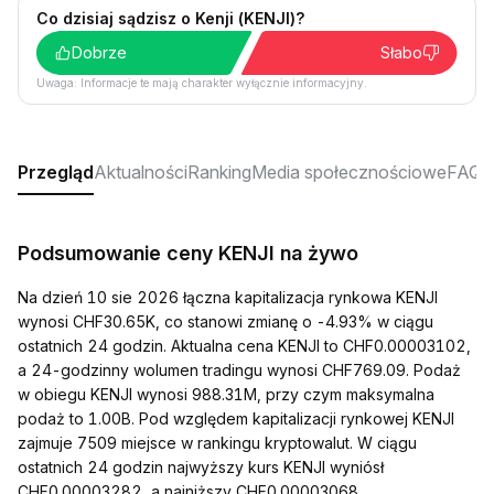
Co dzisiaj sądzisz o Kenji (KENJI)?
Dobrze
Słabo
Uwaga: Informacje te mają charakter wyłącznie informacyjny.
Przegląd
Aktualności
Ranking
Media społecznościowe
FAQ
Podsumowanie ceny KENJI na żywo
Na dzień 10 sie 2026 łączna kapitalizacja rynkowa KENJI
wynosi CHF30.65K, co stanowi zmianę o -4.93% w ciągu
ostatnich 24 godzin. Aktualna cena KENJI to CHF0.00003102,
a 24-godzinny wolumen tradingu wynosi CHF769.09. Podaż
w obiegu KENJI wynosi 988.31M, przy czym maksymalna
podaż to 1.00B. Pod względem kapitalizacji rynkowej KENJI
zajmuje 7509 miejsce w rankingu kryptowalut. W ciągu
ostatnich 24 godzin najwyższy kurs KENJI wyniósł
CHF0.00003282, a najniższy CHF0.00003068.