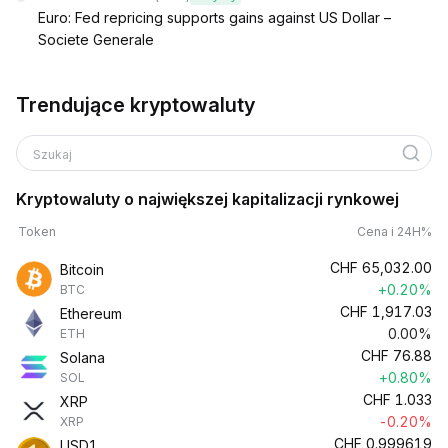
Euro: Fed repricing supports gains against US Dollar –
Societe Generale
Trendujące kryptowaluty
Szukaj
Kryptowaluty o największej kapitalizacji rynkowej
Token
Cena i 24H%
CHF
65,032.00
Bitcoin
+0.20%
BTC
CHF
1,917.03
Ethereum
0.00%
ETH
CHF
76.88
Solana
+0.80%
SOL
CHF
1.033
XRP
-0.20%
XRP
CHF
0.999619
USD1