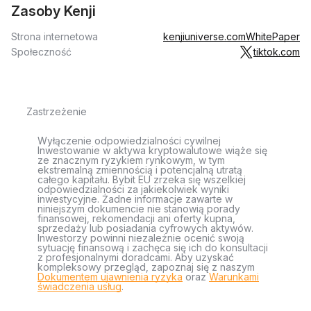
Zasoby Kenji
Strona internetowa
kenjiuniverse.com
WhitePaper
Społeczność
tiktok.com
Zastrzeżenie
Wyłączenie odpowiedzialności cywilnej
Inwestowanie w aktywa kryptowalutowe wiąże się
ze znacznym ryzykiem rynkowym, w tym
ekstremalną zmiennością i potencjalną utratą
całego kapitału. Bybit EU zrzeka się wszelkiej
odpowiedzialności za jakiekolwiek wyniki
inwestycyjne. Żadne informacje zawarte w
niniejszym dokumencie nie stanowią porady
finansowej, rekomendacji ani oferty kupna,
sprzedaży lub posiadania cyfrowych aktywów.
Inwestorzy powinni niezależnie ocenić swoją
sytuację finansową i zachęca się ich do konsultacji
z profesjonalnymi doradcami. Aby uzyskać
kompleksowy przegląd, zapoznaj się z naszym
Dokumentem ujawnienia ryzyka
oraz
Warunkami
świadczenia usług
.