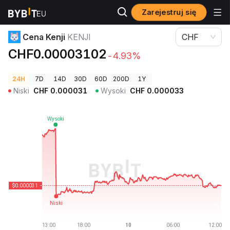
Zarejestruj się
Ceny kryptowalut
Cena Kenji KENJI
Cena Kenji
KENJI
CHF
CHF0.00003102
-4.93%
24H
7D
14D
30D
60D
200D
1Y
Niski
CHF
0.000031
Wysoki
CHF
0.000033