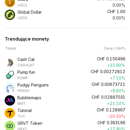
0.00%
USD1
CHF
1.00
Global Dollar
0.00%
USDG
Trendujące monety
Token
Cena i 24H%
CHF
0.150496
Cash Cat
+32.90%
CASHCAT
CHF
0.00272812
Pump.fun
+7.10%
PUMP
CHF
0.00673721
Pudgy Penguins
+6.80%
PENGU
CHF
0.02897031
Bubblemaps
+21.10%
BMT
CHF
0.128967
Tutorial
-20.20%
TUT
CHF
0.363196
GRVT Token
+27.90%
GRVT