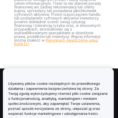
celom informacyjnym. Treść ta nie stanowi porady
finansowej ani żadnej rekomendacji lub oferty
kupna, sprzedaży lub posiadania jakichkolwiek
cyfrowych aktywów. Przed rozpoczęciem handlu
lub posiadaniem cyfrowych aktywów inwestorzy
powinni dokładnie ocenić swoją sytuację
finansową i tolerancję ryzyka oraz, w stosownych
przypadkach, skonsultować się z
wykwalifikowanymi specjalistami w dziedzinie
prawa, podatków lub inwestycji. Więcej informacji
można znaleźć w
Warunkach świadczenia usług
Bybit EU
.
Informacje
Używamy plików cookie niezbędnych do prawidłowego
działania i zapewnienia bezpieczeństwa tej strony. Za
Usługi
Twoją zgodą wykorzystujemy również pliki cookie związane
z funkcjonalnością, analityką, marketingiem i mediami
społecznościowymi, aby zapamiętać Twoje ustawienia,
Obsługa Klienta
poznać sposób korzystania ze strony, ulepszać ją oraz
wspierać funkcje marketingowe i udostępniania treści.