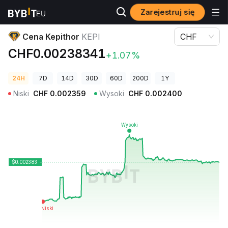
Zarejestruj się
Ceny kryptowalut
Cena Kepithor KEPI
Cena Kepithor
KEPI
CHF
CHF0.00238341
+1.07%
24H
7D
14D
30D
60D
200D
1Y
Niski
CHF
0.002359
Wysoki
CHF
0.002400