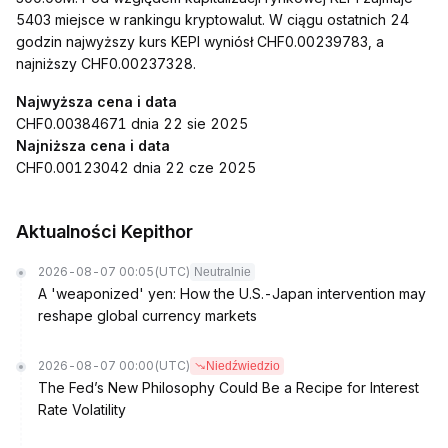
5403 miejsce w rankingu kryptowalut. W ciągu ostatnich 24
godzin najwyższy kurs KEPI wyniósł CHF0.00239783, a
najniższy CHF0.00237328.
Najwyższa cena i data
CHF0.00384671 dnia 22 sie 2025
Najniższa cena i data
CHF0.00123042 dnia 22 cze 2025
Aktualności Kepithor
2026-08-07 00:05
(UTC)
Neutralnie
A 'weaponized' yen: How the U.S.-Japan intervention may
reshape global currency markets
2026-08-07 00:00
(UTC)
Niedźwiedzio
The Fed’s New Philosophy Could Be a Recipe for Interest
Rate Volatility