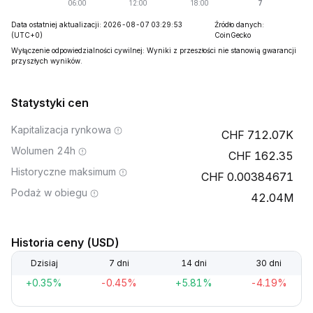
Data ostatniej aktualizacji: 2026-08-07 03:29:53
Źródło danych:
(UTC+0)
CoinGecko
Wyłączenie odpowiedzialności cywilnej: Wyniki z przeszłości nie stanowią gwarancji
przyszłych wyników.
Statystyki cen
Kapitalizacja rynkowa
712.07K
Wolumen 24h
162.35
Historyczne maksimum
0.00384671
Podaż w obiegu
42.04M
Historia ceny (USD)
Dzisiaj
7 dni
14 dni
30 dni
+0.35%
-0.45%
+5.81%
-4.19%