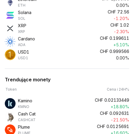
0.00%
ETH
CHF
72.56
Solana
-1.20%
SOL
CHF
1.02
XRP
-2.30%
XRP
CHF
0.199611
Cardano
+5.10%
ADA
CHF
0.999566
USD1
0.00%
USD1
Trendujące monety
Token
Cena i 24H%
CHF
0.02133449
Kamino
+18.80%
KMNO
CHF
0.092631
Cash Cat
-21.50%
CASHCAT
CHF
0.0125691
Plume
+16.60%
PLUME