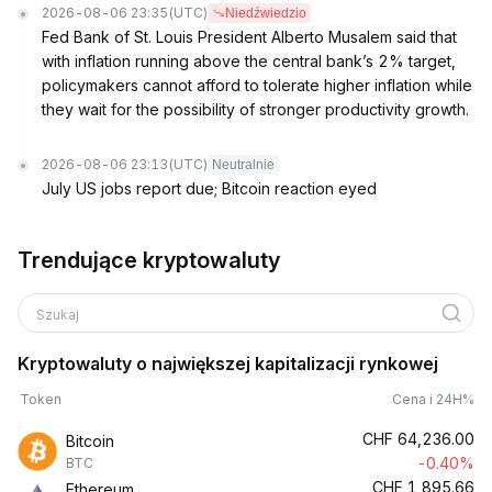
2026-08-06 23:35
(UTC)
Niedźwiedzio
Fed Bank of St. Louis President Alberto Musalem said that
with inflation running above the central bank’s 2% target,
policymakers cannot afford to tolerate higher inflation while
they wait for the possibility of stronger productivity growth.
2026-08-06 23:13
(UTC)
Neutralnie
July US jobs report due; Bitcoin reaction eyed
Trendujące kryptowaluty
Szukaj
Kryptowaluty o największej kapitalizacji rynkowej
Token
Cena i 24H%
CHF
64,236.00
Bitcoin
-0.40%
BTC
CHF
1,895.66
Ethereum