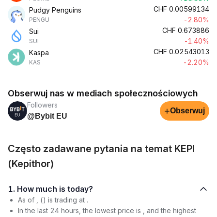
CHF
0.00599134
Pudgy Penguins
-2.80%
PENGU
CHF
0.673886
Sui
-1.40%
SUI
CHF
0.02543013
Kaspa
-2.20%
KAS
Obserwuj nas w mediach społecznościowych
Followers
+
Obserwuj
@Bybit EU
Często zadawane pytania na temat KEPI
(Kepithor)
1. How much is today?
As of , () is trading at .
In the last 24 hours, the lowest price is , and the highest