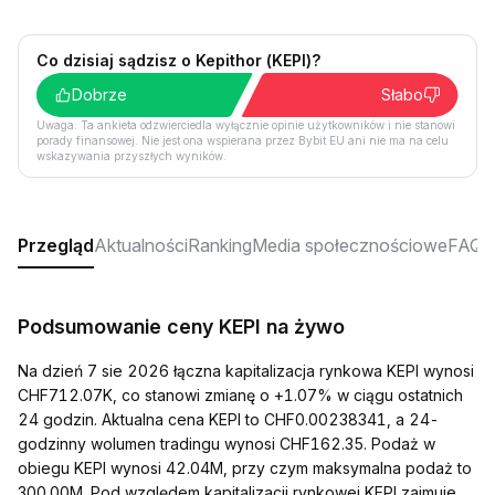
Co dzisiaj sądzisz o Kepithor (KEPI)?
Dobrze
Słabo
Uwaga: Ta ankieta odzwierciedla wyłącznie opinie użytkowników i nie stanowi
porady finansowej. Nie jest ona wspierana przez Bybit EU ani nie ma na celu
wskazywania przyszłych wyników.
Przegląd
Aktualności
Ranking
Media społecznościowe
FAQ
Podsumowanie ceny KEPI na żywo
Na dzień 7 sie 2026 łączna kapitalizacja rynkowa KEPI wynosi
CHF712.07K, co stanowi zmianę o +1.07% w ciągu ostatnich
24 godzin. Aktualna cena KEPI to CHF0.00238341, a 24-
godzinny wolumen tradingu wynosi CHF162.35. Podaż w
obiegu KEPI wynosi 42.04M, przy czym maksymalna podaż to
300.00M. Pod względem kapitalizacji rynkowej KEPI zajmuje