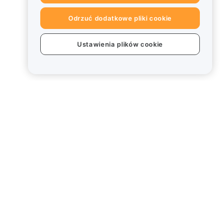
Odrzuć dodatkowe pliki cookie
Ustawienia plików cookie
Informacje prawne
Polityka dotycząca konfliktu
interesów
Podsumowanie polityki
powiernictwa i zarządzania
Informacje ESG
Biuletyny informacyjne
kryptoaktywów