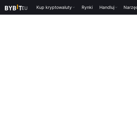
Kup kryptowaluty
Rynki
Handluj
Narzę