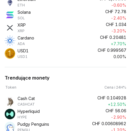
-0.60%
ETH
CHF
72.78
Solana
-2.40%
SOL
CHF
1.034
XRP
-3.20%
XRP
CHF
0.20481
Cardano
+7.70%
ADA
CHF
0.999567
USD1
0.00%
USD1
Trendujące monety
Token
Cena i 24H%
CHF
0.104928
Cash Cat
+12.50%
CASHCAT
CHF
56.06
Hyperliquid
-2.90%
HYPE
CHF
0.00608962
Pudgy Penguins
-1.20%
PENGU