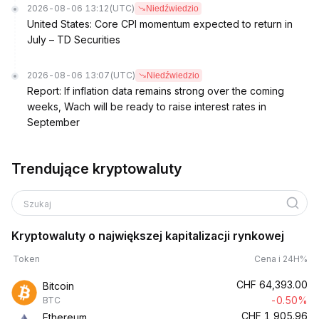
2026-08-06 13:12
(UTC)
Niedźwiedzio
United States: Core CPI momentum expected to return in
July – TD Securities
2026-08-06 13:07
(UTC)
Niedźwiedzio
Report: If inflation data remains strong over the coming
weeks, Wach will be ready to raise interest rates in
September
Trendujące kryptowaluty
Szukaj
Kryptowaluty o największej kapitalizacji rynkowej
Token
Cena i 24H%
CHF
64,393.00
Bitcoin
-0.50%
BTC
CHF
1,905.96
Ethereum