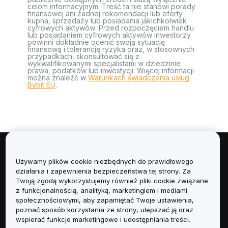
celom informacyjnym. Treść ta nie stanowi porady
finansowej ani żadnej rekomendacji lub oferty
kupna, sprzedaży lub posiadania jakichkolwiek
cyfrowych aktywów. Przed rozpoczęciem handlu
lub posiadaniem cyfrowych aktywów inwestorzy
powinni dokładnie ocenić swoją sytuację
finansową i tolerancję ryzyka oraz, w stosownych
przypadkach, skonsultować się z
wykwalifikowanymi specjalistami w dziedzinie
prawa, podatków lub inwestycji. Więcej informacji
można znaleźć w
Warunkach świadczenia usług
Bybit EU
.
Informacje
Używamy plików cookie niezbędnych do prawidłowego
działania i zapewnienia bezpieczeństwa tej strony. Za
Usługi
Twoją zgodą wykorzystujemy również pliki cookie związane
z funkcjonalnością, analityką, marketingiem i mediami
społecznościowymi, aby zapamiętać Twoje ustawienia,
Obsługa Klienta
poznać sposób korzystania ze strony, ulepszać ją oraz
wspierać funkcje marketingowe i udostępniania treści.