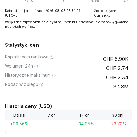
Data ostatniej aktualizacji: 2026-08-06 06:34:09
Źródło danych:
(UTC+0)
CoinGecko
Wyłączenie odpowiedzialności cywilnej: Wyniki z przeszłości nie stanowią gwarancji
przyszłych wyników.
Statystyki cen
Kapitalizacja rynkowa
5.90K
Wolumen 24h
2.74
Historyczne maksimum
2.34
Podaż w obiegu
3.23M
Historia ceny (USD)
Dzisiaj
7 dni
14 dni
30 dni
+96.56%
--
+34.95%
-73.70%