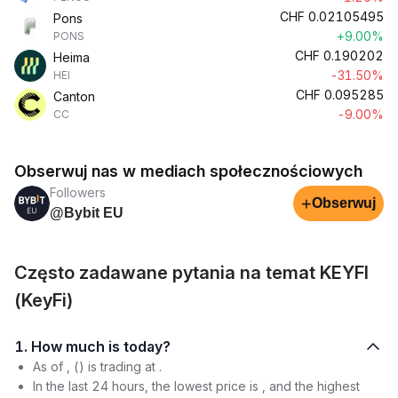
CHF
0.02105495
Pons
+9.00%
PONS
CHF
0.190202
Heima
-31.50%
HEI
CHF
0.095285
Canton
-9.00%
CC
Obserwuj nas w mediach społecznościowych
Followers
+
Obserwuj
@Bybit EU
Często zadawane pytania na temat KEYFI
(KeyFi)
1. How much is today?
As of , () is trading at .
In the last 24 hours, the lowest price is , and the highest