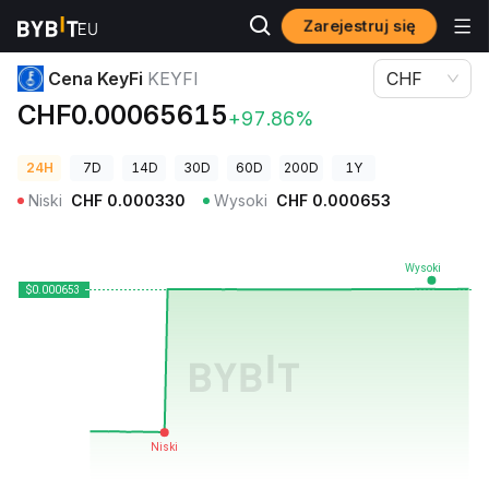
Zarejestruj się
Ceny kryptowalut
Cena KeyFi KEYFI
Cena KeyFi
KEYFI
CHF
CHF0.00065615
+97.86%
24H
7D
14D
30D
60D
200D
1Y
Niski
CHF
0.000330
Wysoki
CHF
0.000653