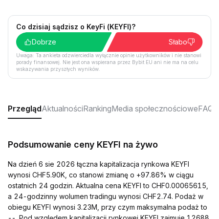
Co dzisiaj sądzisz o KeyFi (KEYFI)?
Dobrze
Słabo
Uwaga: Ta ankieta odzwierciedla wyłącznie opinie użytkowników i nie stanowi
porady finansowej. Nie jest ona wspierana przez Bybit EU ani nie ma na celu
wskazywania przyszłych wyników.
Przegląd
Aktualności
Ranking
Media społecznościowe
FAQ
Podsumowanie ceny KEYFI na żywo
Na dzień 6 sie 2026 łączna kapitalizacja rynkowa KEYFI
wynosi CHF5.90K, co stanowi zmianę o +97.86% w ciągu
ostatnich 24 godzin. Aktualna cena KEYFI to CHF0.00065615,
a 24-godzinny wolumen tradingu wynosi CHF2.74. Podaż w
obiegu KEYFI wynosi 3.23M, przy czym maksymalna podaż to
--. Pod względem kapitalizacji rynkowej KEYFI zajmuje 12688