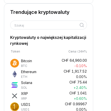
Trendujące kryptowaluty
Szukaj
Kryptowaluty o największej kapitalizacji
rynkowej
Token
Cena i 24H%
CHF
64,960.00
Bitcoin
-0.10%
BTC
CHF
1,917.52
Ethereum
0.00%
ETH
CHF
75.44
Solana
+2.40%
SOL
CHF
1.041
XRP
+0.60%
XRP
CHF
0.99967
USD1
0.00%
USD1