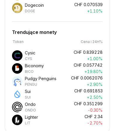
CHF
0.070539
Dogecoin
+1.10%
DOGE
Trendujące monety
Token
Cena i 24H%
CHF
0.839228
Cysic
+1.00%
CYS
CHF
0.057742
Biconomy
+19.80%
BICO
CHF
0.0062076
Pudgy Penguins
+2.90%
PENGU
CHF
0.691853
Sui
+2.50%
SUI
CHF
0.351299
Ondo
-0.30%
ONDO
CHF
2.34
Lighter
-2.70%
LIT