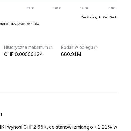
Źródło danych: CoinGecko
warancji przyszłych wyników.
Historyczne maksimum
Podaż w obiegu
0.00006124
880.91M
o
a KIKI wynosi CHF2.65K, co stanowi zmianę o +1.21% w