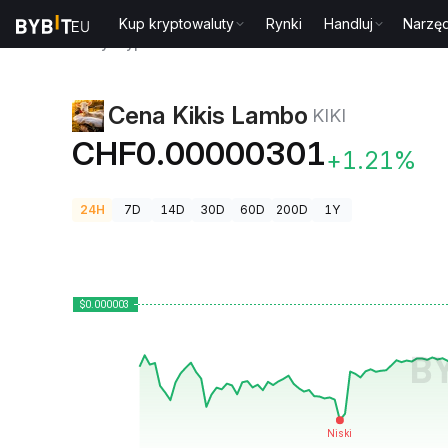
Kup kryptowaluty
Rynki
Handluj
Narzęd
Ceny kryptowalut
Cena Kikis Lambo KIKI
Cena Kikis Lambo
KIKI
CHF0.00000301
+1.21%
24H
7D
14D
30D
60D
200D
1Y