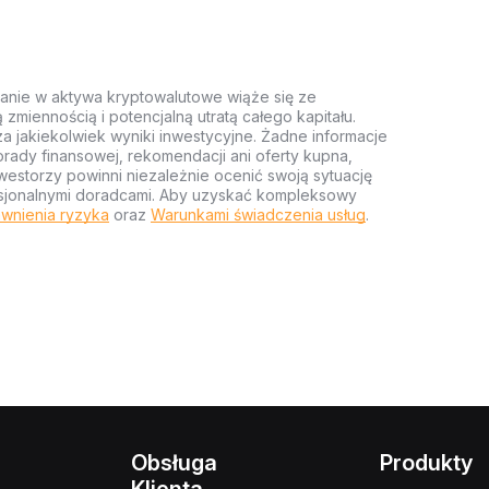
anie w aktywa kryptowalutowe wiąże się ze
miennością i potencjalną utratą całego kapitału.
za jakiekolwiek wyniki inwestycyjne. Żadne informacje
rady finansowej, rekomendacji ani oferty kupna,
estorzy powinni niezależnie ocenić swoją sytuację
ofesjonalnymi doradcami. Aby uzyskać kompleksowy
wnienia ryzyka
oraz
Warunkami świadczenia usług
.
Obsługa
Produkty