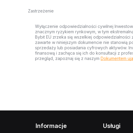
Zastrzeżenie
Wyłączenie odpowiedzialności cywilnej Inwestow
znacznym ryzykiem rynkowym, w tym ekstremalną z
Bybit EU zrzeka się wszelkiej odpowiedzialności 
zawarte w niniejszym dokumencie nie stanowią po
sprzedaży lub posiadania cyfrowych aktywów. Inw
finansową i zachęca się ich do konsultacji z pr
przegląd, zapoznaj się z naszym
Dokumentem uja
Informacje
Usługi