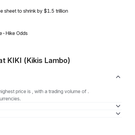
sheet to shrink by $1.5 trillion
ate-Hike Odds
t KIKI (Kikis Lambo)
highest price is , with a trading volume of .
urrencies.