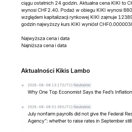
ciągu ostatnich 24 godzin. Aktualna cena KIKI t
wynosi CHF2.40. Podaż w obiegu KIKI wynosi 880
względem kapitalizacji rynkowej KIKI zajmuje 12389
godzin najwyższy kurs KIKI wyniósł CHF0.000003
Najwyższa cena i data
Najniższa cena i data
Aktualności Kikis Lambo
2026-08-08 13:17
(UTC)
Neutralnie
Why One Top Economist Says the Fed’s Inflation
2026-08-08 01:39
(UTC)
Neutralnie
July nonfarm payrolls did not give the Federal 
Agency”: whether to raise rates in September still