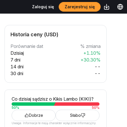
Zarejestruj się
Zaloguj się
Historia ceny (USD)
Porównanie dat
% zmiana
Dzisiaj
+1.10%
7 dni
+30.30%
14 dni
--
30 dni
--
Co dzisiaj sądzisz o Kikis Lambo (KIKI)?
50
%
50
%
Dobrze
Słabo
Uwaga: Informacje te mają charakter wyłącznie informacyjny.