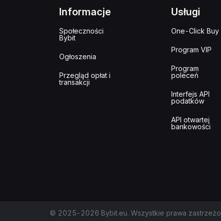
Informacje
Usługi
Społeczności
One-Click Buy
Bybit
Program VIP
Ogłoszenia
Program
Przegląd opłat i
poleceń
transakcji
Interfejs API
podatków
API otwartej
bankowości
© 2025-2026 Bybit.eu. Wszystkie prawa zastrzeżo