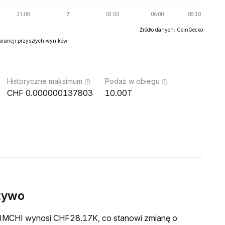
Źródło danych: CoinGecko
warancji przyszłych wyników.
Historyczne maksimum
Podaż w obiegu
0.000000137803
10.00T
żywo
a KIMCHI wynosi CHF28.17K, co stanowi zmianę o