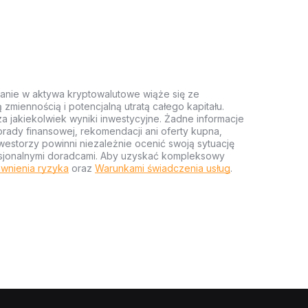
anie w aktywa kryptowalutowe wiąże się ze
miennością i potencjalną utratą całego kapitału.
za jakiekolwiek wyniki inwestycyjne. Żadne informacje
rady finansowej, rekomendacji ani oferty kupna,
estorzy powinni niezależnie ocenić swoją sytuację
ofesjonalnymi doradcami. Aby uzyskać kompleksowy
wnienia ryzyka
oraz
Warunkami świadczenia usług
.