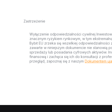
Zastrzeżenie
Wyłączenie odpowiedzialności cywilnej Inwestow
znacznym ryzykiem rynkowym, w tym ekstremalną z
Bybit EU zrzeka się wszelkiej odpowiedzialności 
zawarte w niniejszym dokumencie nie stanowią po
sprzedaży lub posiadania cyfrowych aktywów. Inw
finansową i zachęca się ich do konsultacji z pr
przegląd, zapoznaj się z naszym
Dokumentem uja