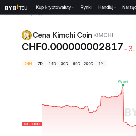
Kup kryptowaluty
Rynki
Handluj
Narzęd
Ceny kryptowalut
Cena Kimchi Coin KIMCHI
Cena Kimchi Coin
KIMCHI
CHF0.000000002817
-3
24H
7D
14D
30D
60D
200D
1Y