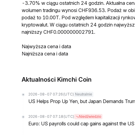
-3.70% w ciągu ostatnich 24 godzin. Aktualna 
wolumen tradingu wynosi CHF936.53. Podaż w ob
podaż to 10.00T. Pod względem kapitalizacji rynk
kryptowalut. W ciągu ostatnich 24 godzin najwy
najniższy CHF0.000000002791.
Najwyższa cena i data
Najniższa cena i data
Aktualności Kimchi Coin
2026-08-07 07:26
(UTC)
Neutralnie
US Helps Prop Up Yen, but Japan Demands Tr
2026-08-07 07:18
(UTC)
Niedźwiedzio
Euro: US payrolls could cap gains against the 