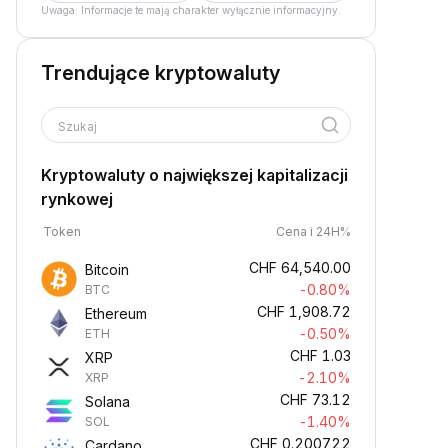
Uwaga: Informacje te mają charakter wyłącznie informacyjny.
Trendujące kryptowaluty
Szukaj
Kryptowaluty o największej kapitalizacji
rynkowej
Token
Cena i 24H%
CHF
64,540.00
Bitcoin
-0.80%
BTC
CHF
1,908.72
Ethereum
-0.50%
ETH
CHF
1.03
XRP
-2.10%
XRP
CHF
73.12
Solana
-1.40%
SOL
CHF
0.200722
Cardano