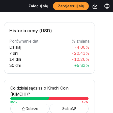
Zarejestruj się
Zaloguj się
Historia ceny (USD)
Porównanie dat
% zmiana
Dzisiaj
-4.00%
7 dni
-20.43%
14 dni
-10.26%
30 dni
+9.83%
Co dzisiaj sądzisz o Kimchi Coin
(KIMCHI)?
50
%
50
%
Dobrze
Słabo