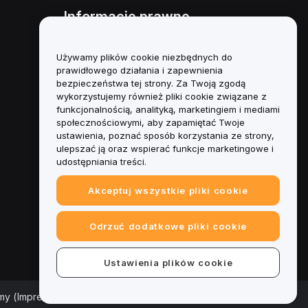
Informacje prawne
Polityka dotycząca konfliktu
interesów
Używamy plików cookie niezbędnych do
prawidłowego działania i zapewnienia
Podsumowanie polityki
bezpieczeństwa tej strony. Za Twoją zgodą
powiernictwa i zarządzania
wykorzystujemy również pliki cookie związane z
funkcjonalnością, analityką, marketingiem i mediami
Informacje ESG
społecznościowymi, aby zapamiętać Twoje
ustawienia, poznać sposób korzystania ze strony,
Biuletyny informacyjne
ulepszać ją oraz wspierać funkcje marketingowe i
kryptoaktywów
udostępniania treści.
Akceptuj wszystkie pliki cookie
Odrzuć dodatkowe pliki cookie
Ustawienia plików cookie
rmy (Impressum)
|
Centrum preferencji plików cookie