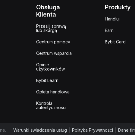
Obsługa
Produkty
Klienta
Handluj
Prześlij sprawę
lub skargę
Earn
Centrum pomocy
Bybit Card
Centrum wsparcia
Opinie
użytkowników
Bybit Learn
Opłata handlowa
Kontrola
autentyczności
ne.
Warunki świadczenia usług
|
Polityka Prywatności
|
Dane fi