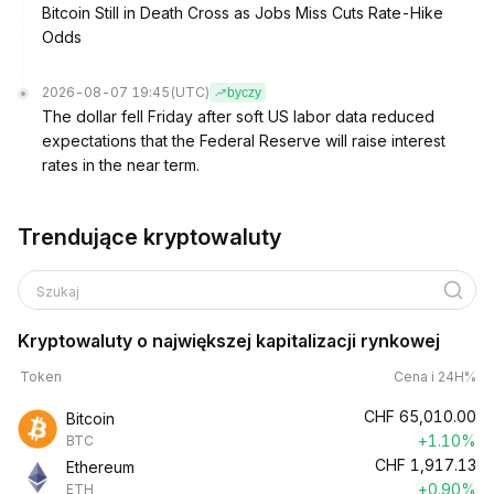
Bitcoin Still in Death Cross as Jobs Miss Cuts Rate-Hike
Odds
2026-08-07 19:45
(UTC)
byczy
The dollar fell Friday after soft US labor data reduced
expectations that the Federal Reserve will raise interest
rates in the near term.
Trendujące kryptowaluty
Szukaj
Kryptowaluty o największej kapitalizacji rynkowej
Token
Cena i 24H%
CHF
65,010.00
Bitcoin
+1.10%
BTC
CHF
1,917.13
Ethereum
+0.90%
ETH