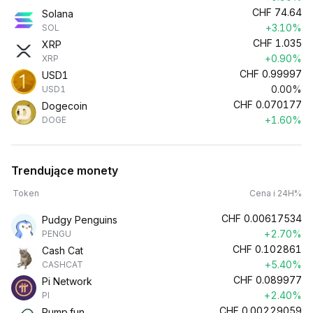
CHF
74.64
Solana
+3.10%
SOL
CHF
1.035
XRP
+0.90%
XRP
CHF
0.99997
USD1
0.00%
USD1
CHF
0.070177
Dogecoin
+1.60%
DOGE
Trendujące monety
Token
Cena i 24H%
CHF
0.00617534
Pudgy Penguins
+2.70%
PENGU
CHF
0.102861
Cash Cat
+5.40%
CASHCAT
CHF
0.089977
Pi Network
+2.40%
PI
CHF
0.00229059
Pump.fun