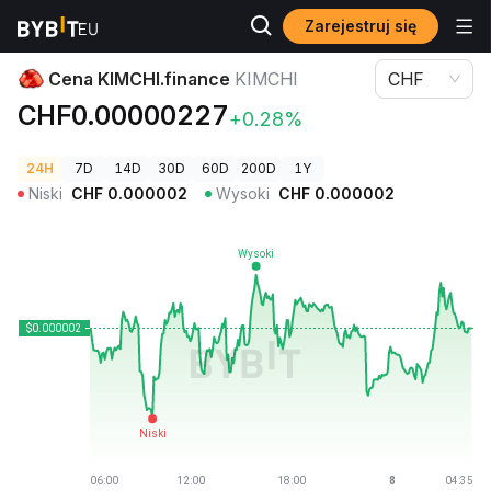
Zarejestruj się
Ceny kryptowalut
Cena KIMCHI.finance KIMCHI
Cena KIMCHI.finance
KIMCHI
CHF
CHF0.00000227
+0.28%
24H
7D
14D
30D
60D
200D
1Y
Niski
CHF
0.000002
Wysoki
CHF
0.000002