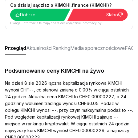
Co dzisiaj sądzisz o KIMCHI.finance (KIMCHI)?
Dobrze
Słabo
Uwaga: Informacje te mają charakter wyłącznie informacyjny.
Przegląd
Aktualności
Ranking
Media społecznościowe
FAQ
Podsumowanie ceny KIMCHI na żywo
Na dzień 8 sie 2026 łączna kapitalizacja rynkowa KIMCHI
wynosi CHF--, co stanowi zmianę o 0.00% w ciągu ostatnich
24 godzin. Aktualna cena KIMCHI to CHF0.00000227, a 24-
godzinny wolumen tradingu wynosi CHF60.05. Podaż w
obiegu KIMCHI wynosi --, przy czym maksymalna podaż to --.
Pod względem kapitalizacji rynkowej KIMCHI zajmuje --
miejsce w rankingu kryptowalut. W ciągu ostatnich 24 godzin
najwyższy kurs KIMCHI wyniósł CHF0.00000229, a najniższy
CHF0.00000223.