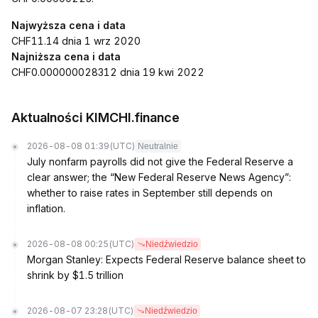
Najwyższa cena i data
CHF11.14 dnia 1 wrz 2020
Najniższa cena i data
CHF0.000000028312 dnia 19 kwi 2022
Aktualności KIMCHI.finance
2026-08-08 01:39
(UTC)
Neutralnie
July nonfarm payrolls did not give the Federal Reserve a
clear answer; the “New Federal Reserve News Agency”:
whether to raise rates in September still depends on
inflation.
2026-08-08 00:25
(UTC)
Niedźwiedzio
Morgan Stanley: Expects Federal Reserve balance sheet to
shrink by $1.5 trillion
2026-08-07 23:28
(UTC)
Niedźwiedzio