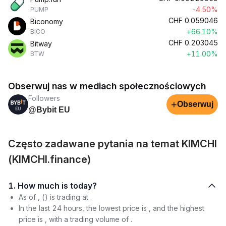
-4.50%
PUMP
CHF
0.059046
Biconomy
+66.10%
BICO
CHF
0.203045
Bitway
+11.00%
BTW
Obserwuj nas w mediach społecznościowych
Followers
+
Obserwuj
@Bybit EU
Często zadawane pytania na temat KIMCHI
(KIMCHI.finance)
1. How much is today?
As of , () is trading at .
In the last 24 hours, the lowest price is , and the highest
price is , with a trading volume of .