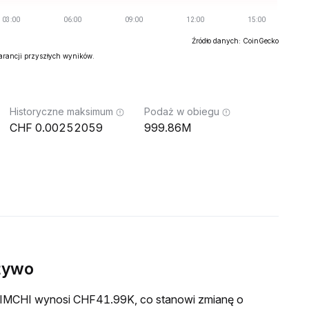
Źródło danych: CoinGecko
warancji przyszłych wyników.
Historyczne maksimum
Podaż w obiegu
0.00252059
999.86M
żywo
a KIMCHI wynosi CHF41.99K, co stanowi zmianę o