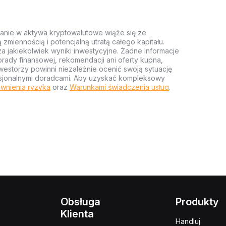
anie w aktywa kryptowalutowe wiąże się ze
miennością i potencjalną utratą całego kapitału.
za jakiekolwiek wyniki inwestycyjne. Żadne informacje
rady finansowej, rekomendacji ani oferty kupna,
estorzy powinni niezależnie ocenić swoją sytuację
ofesjonalnymi doradcami. Aby uzyskać kompleksowy
wnienia ryzyka
oraz
Warunkami świadczenia usług
.
Obsługa
Produkty
Klienta
Handluj