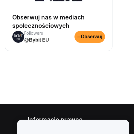
Obserwuj nas w mediach
społecznościowych
Followers
+
Obserwuj
@Bybit EU
Informacje prawne
Polityka dotycząca konfliktu