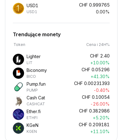
CHF
0.999765
USD1
0.00%
USD1
Trendujące monety
Token
Cena i 24H%
CHF
2.40
Lighter
+10.00%
LIT
CHF
0.05296
Biconomy
+41.30%
BICO
CHF
0.00231393
Pump.fun
-0.40%
PUMP
CHF
0.10054
Cash Cat
-26.00%
CASHCAT
CHF
0.382986
Ether.fi
+5.20%
ETHFI
CHF
0.209181
KGeN
+11.10%
KGEN