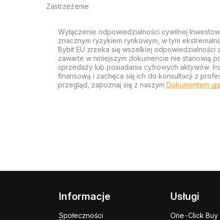
Zastrzeżenie
Wyłączenie odpowiedzialności cywilnej Inwestow
znacznym ryzykiem rynkowym, w tym ekstremalną z
Bybit EU zrzeka się wszelkiej odpowiedzialności 
zawarte w niniejszym dokumencie nie stanowią po
sprzedaży lub posiadania cyfrowych aktywów. Inw
finansową i zachęca się ich do konsultacji z pr
przegląd, zapoznaj się z naszym
Dokumentem uja
Informacje
Usługi
Społeczności
One-Click Buy