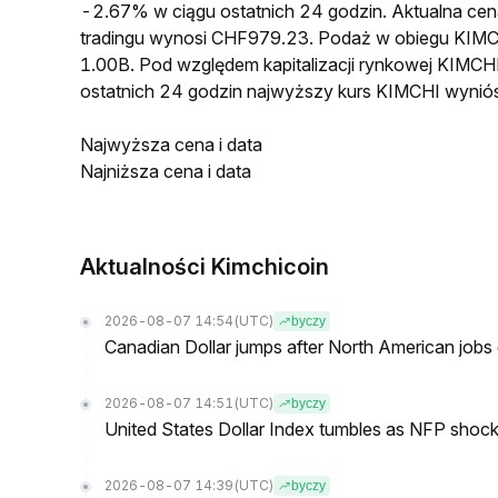
-2.67% w ciągu ostatnich 24 godzin. Aktualna 
tradingu wynosi CHF979.23. Podaż w obiegu KIM
1.00B. Pod względem kapitalizacji rynkowej KIMCHI
ostatnich 24 godzin najwyższy kurs KIMCHI wyni
Najwyższa cena i data
Najniższa cena i data
Aktualności Kimchicoin
2026-08-07 14:54
(UTC)
byczy
Canadian Dollar jumps after North American jobs 
2026-08-07 14:51
(UTC)
byczy
United States Dollar Index tumbles as NFP shock 
2026-08-07 14:39
(UTC)
byczy