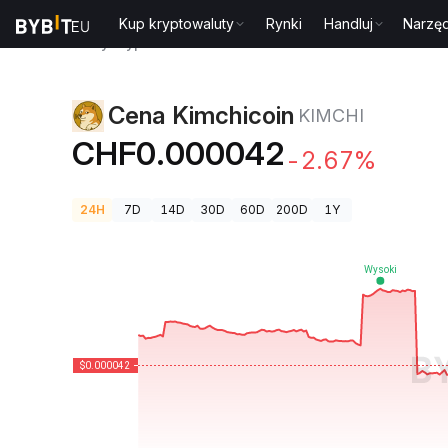
Kup kryptowaluty
Rynki
Handluj
Narzęd
Ceny kryptowalut
Cena Kimchicoin KIMCHI
Cena Kimchicoin
KIMCHI
CHF0.000042
-2.67%
24H
7D
14D
30D
60D
200D
1Y