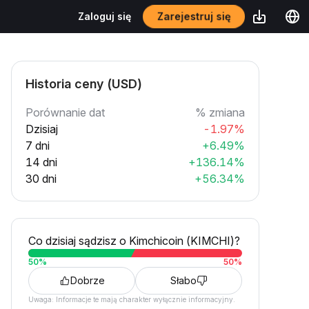
Zarejestruj się
Zaloguj się
Historia ceny (USD)
Porównanie dat
% zmiana
Dzisiaj
-1.97%
7 dni
+6.49%
14 dni
+136.14%
30 dni
+56.34%
Co dzisiaj sądzisz o Kimchicoin (KIMCHI)?
50
%
50
%
Dobrze
Słabo
Uwaga: Informacje te mają charakter wyłącznie informacyjny.