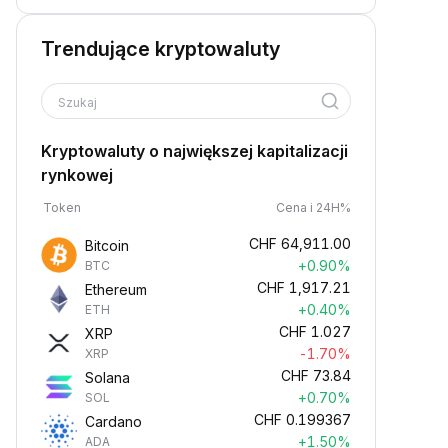
Trendujące kryptowaluty
Szukaj
Kryptowaluty o największej kapitalizacji
rynkowej
Token
Cena i 24H%
CHF
64,911.00
Bitcoin
+0.90%
BTC
CHF
1,917.21
Ethereum
+0.40%
ETH
CHF
1.027
XRP
-1.70%
XRP
CHF
73.84
Solana
+0.70%
SOL
CHF
0.199367
Cardano
+1.50%
ADA