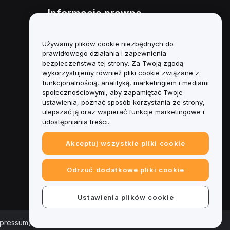
Informacje prawne
Polityka dotycząca konfliktu
interesów
Używamy plików cookie niezbędnych do
prawidłowego działania i zapewnienia
Podsumowanie polityki
bezpieczeństwa tej strony. Za Twoją zgodą
powiernictwa i zarządzania
wykorzystujemy również pliki cookie związane z
funkcjonalnością, analityką, marketingiem i mediami
Informacje ESG
społecznościowymi, aby zapamiętać Twoje
ustawienia, poznać sposób korzystania ze strony,
Biuletyny informacyjne
ulepszać ją oraz wspierać funkcje marketingowe i
kryptoaktywów
udostępniania treści.
Akceptuj wszystkie pliki cookie
Odrzuć dodatkowe pliki cookie
Ustawienia plików cookie
mpressum)
|
Centrum preferencji plików cookie