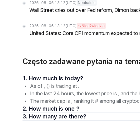
2026-08-06 13:12
(UTC)
Neutralnie
Wall Street cries out over Fed reform, Dimon back
2026-08-06 13:12
(UTC)
Niedźwiedzio
United States: Core CPI momentum expected to re
Często zadawane pytania na tema
1. How much is today?
As of , () is trading at .
In the last 24 hours, the lowest price is , and the 
The market cap is , ranking it # among all cryptoc
2. How much is one ?
3. How many are there?