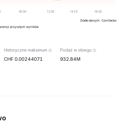
Źródło danych: CoinGecko
warancji przyszłych wyników.
Historyczne maksimum
Podaż w obiegu
0.00244071
932.84M
wo