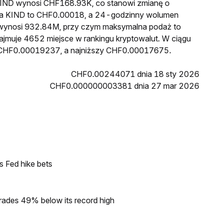
 KIND wynosi CHF168.93K, co stanowi zmianę o
ena KIND to CHF0.00018, a 24-godzinny wolumen
wynosi 932.84M, przy czym maksymalna podaż to
ajmuje 4652 miejsce w rankingu kryptowalut. W ciągu
ł CHF0.00019237, a najniższy CHF0.00017675.
CHF0.00244071 dnia 18 sty 2026
CHF0.000000003381 dnia 27 mar 2026
s Fed hike bets
rades 49% below its record high