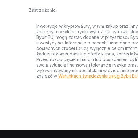
Zastrzeżenie
Inwestycje w kryptowaluty, w tym zakup oraz inn
znacznym ryzykiem rynkowym. Jeśli cyfrowe akty
Bybit EU, mogą zostać dodane w przyszłości. Byb
inwestycyjne. Informacje o cenach i inne dane p
dostępnych źródeł i służą wyłącznie celom inform
żadnej rekomendacji lub oferty kupna, sprzedaży
Przed rozpoczęciem handlu lub posiadaniem cyf
swoją sytuację finansową i tolerancję ryzyka ora
wykwalifikowanymi specjalistami w dziedzinie pra
znaleźć w
Warunkach świadczenia usług Bybit EU