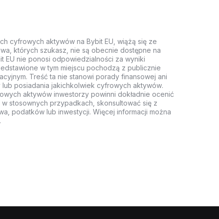
ych cyfrowych aktywów na Bybit EU, wiążą się ze
wa, których szukasz, nie są obecnie dostępne na
it EU nie ponosi odpowiedzialności za wyniki
rzedstawione w tym miejscu pochodzą z publicznie
acyjnym. Treść ta nie stanowi porady finansowej ani
 lub posiadania jakichkolwiek cyfrowych aktywów.
rowych aktywów inwestorzy powinni dokładnie ocenić
z, w stosownych przypadkach, skonsultować się z
wa, podatków lub inwestycji. Więcej informacji można
.