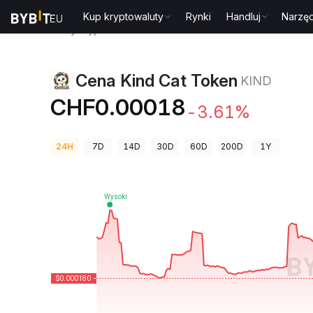
Kup kryptowaluty
Rynki
Handluj
Narzęd
Ceny kryptowalut
Cena Kind Cat Token KIND
Cena Kind Cat Token
KIND
CHF0.00018
-3.61%
24H
7D
14D
30D
60D
200D
1Y