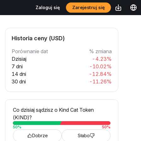
Zarejestruj się
Zaloguj się
Historia ceny (USD)
Porównanie dat
% zmiana
Dzisiaj
-4.23%
7 dni
-10.02%
14 dni
-12.84%
30 dni
-11.26%
Co dzisiaj sądzisz o Kind Cat Token
(KIND)?
50
%
50
%
Dobrze
Słabo