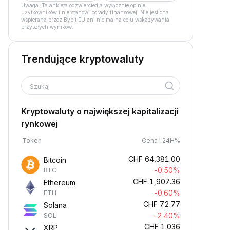
Uwaga: Ta ankieta odzwierciedla wyłącznie opinie
użytkowników i nie stanowi porady finansowej. Nie jest ona
wspierana przez Bybit EU ani nie ma na celu wskazywania
przyszłych wyników.
Trendujące kryptowaluty
Szukaj
Kryptowaluty o największej kapitalizacji
rynkowej
Token
Cena i 24H%
CHF
64,381.00
Bitcoin
-0.50%
BTC
CHF
1,907.36
Ethereum
-0.60%
ETH
CHF
72.77
Solana
-2.40%
SOL
CHF
1.036
XRP