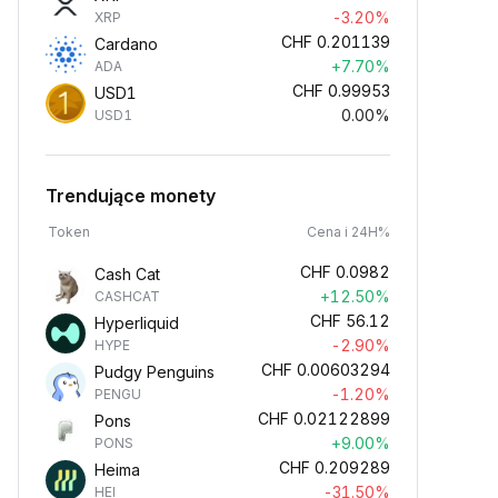
-3.20%
XRP
CHF
0.201139
Cardano
+7.70%
ADA
CHF
0.99953
USD1
0.00%
USD1
Trendujące monety
Token
Cena i 24H%
CHF
0.0982
Cash Cat
+12.50%
CASHCAT
CHF
56.12
Hyperliquid
-2.90%
HYPE
CHF
0.00603294
Pudgy Penguins
-1.20%
PENGU
CHF
0.02122899
Pons
+9.00%
PONS
CHF
0.209289
Heima
-31.50%
HEI