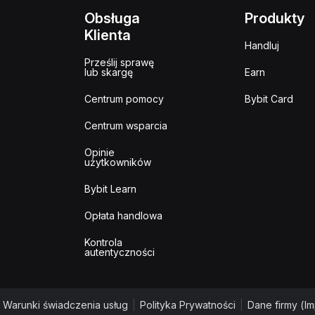
Obsługa
Produkty
Klienta
Handluj
Prześlij sprawę
lub skargę
Earn
Centrum pomocy
Bybit Card
Centrum wsparcia
Opinie
użytkowników
Bybit Learn
Opłata handlowa
Kontrola
autentyczności
Warunki świadczenia usług
|
Polityka Prywatności
|
Dane firmy (I