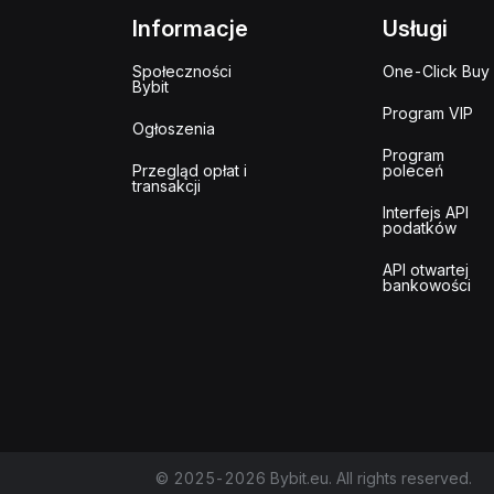
Informacje
Usługi
Społeczności
One-Click Buy
Bybit
Program VIP
Ogłoszenia
Program
Przegląd opłat i
poleceń
transakcji
Interfejs API
podatków
API otwartej
bankowości
© 2025-2026 Bybit.eu. All rights reserved.