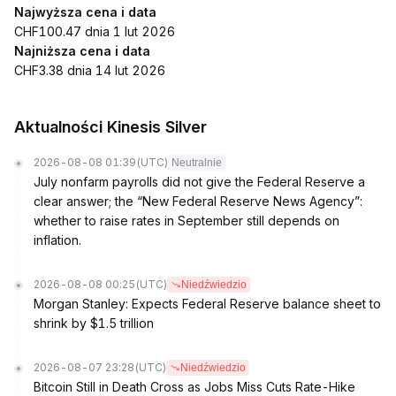
Najwyższa cena i data
CHF100.47 dnia 1 lut 2026
Najniższa cena i data
CHF3.38 dnia 14 lut 2026
Aktualności Kinesis Silver
2026-08-08 01:39
(UTC)
Neutralnie
July nonfarm payrolls did not give the Federal Reserve a
clear answer; the “New Federal Reserve News Agency”:
whether to raise rates in September still depends on
inflation.
2026-08-08 00:25
(UTC)
Niedźwiedzio
Morgan Stanley: Expects Federal Reserve balance sheet to
shrink by $1.5 trillion
2026-08-07 23:28
(UTC)
Niedźwiedzio
Bitcoin Still in Death Cross as Jobs Miss Cuts Rate-Hike