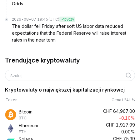
Odds
2026-08-07 19:45
(UTC)
byczy
The dollar fell Friday after soft US labor data reduced
expectations that the Federal Reserve will raise interest
rates in the near term.
Trendujące kryptowaluty
Szukaj
Kryptowaluty o największej kapitalizacji rynkowej
Token
Cena i 24H%
CHF
64,967.00
Bitcoin
-0.10%
BTC
CHF
1,917.99
Ethereum
0.00%
ETH
CHF
75.39
Solana