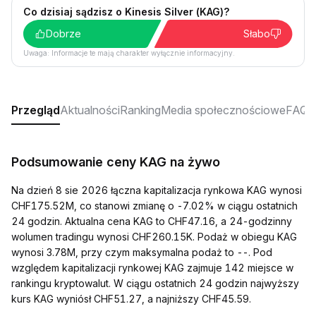
Co dzisiaj sądzisz o Kinesis Silver (KAG)?
Dobrze
Słabo
Uwaga: Informacje te mają charakter wyłącznie informacyjny.
Przegląd
Aktualności
Ranking
Media społecznościowe
FAQ
Podsumowanie ceny KAG na żywo
Na dzień 8 sie 2026 łączna kapitalizacja rynkowa KAG wynosi
CHF175.52M, co stanowi zmianę o -7.02% w ciągu ostatnich
24 godzin. Aktualna cena KAG to CHF47.16, a 24-godzinny
wolumen tradingu wynosi CHF260.15K. Podaż w obiegu KAG
wynosi 3.78M, przy czym maksymalna podaż to --. Pod
względem kapitalizacji rynkowej KAG zajmuje 142 miejsce w
rankingu kryptowalut. W ciągu ostatnich 24 godzin najwyższy
kurs KAG wyniósł CHF51.27, a najniższy CHF45.59.