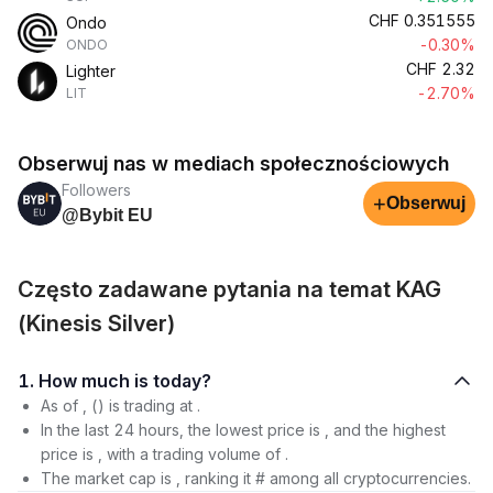
CHF
0.351555
Ondo
-0.30%
ONDO
CHF
2.32
Lighter
-2.70%
LIT
Obserwuj nas w mediach społecznościowych
Followers
+
Obserwuj
@Bybit EU
Często zadawane pytania na temat KAG
(Kinesis Silver)
1. How much is today?
As of , () is trading at .
In the last 24 hours, the lowest price is , and the highest
price is , with a trading volume of .
The market cap is , ranking it # among all cryptocurrencies.