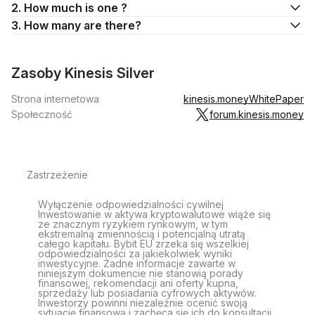
2. How much is one ?
3. How many are there?
Zasoby Kinesis Silver
Strona internetowa
kinesis.money
WhitePaper
Społeczność
forum.kinesis.money
Zastrzeżenie
Wyłączenie odpowiedzialności cywilnej
Inwestowanie w aktywa kryptowalutowe wiąże się
ze znacznym ryzykiem rynkowym, w tym
ekstremalną zmiennością i potencjalną utratą
całego kapitału. Bybit EU zrzeka się wszelkiej
odpowiedzialności za jakiekolwiek wyniki
inwestycyjne. Żadne informacje zawarte w
niniejszym dokumencie nie stanowią porady
finansowej, rekomendacji ani oferty kupna,
sprzedaży lub posiadania cyfrowych aktywów.
Inwestorzy powinni niezależnie ocenić swoją
sytuację finansową i zachęca się ich do konsultacji