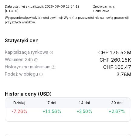
Data ostatniej aktualizacji: 2026-08-08 12:54:19
Źródło danych:
(UTC+0)
CoinGecko
Wyłączenie odpowiedzialności cywilnej: Wyniki z przeszłości nie stanowią gwarancji
przyszłych wyników.
Statystyki cen
Kapitalizacja rynkowa
175.52M
Wolumen 24h
260.15K
Historyczne maksimum
100.47
Podaż w obiegu
3.78M
Historia ceny (USD)
Dzisiaj
7 dni
14 dni
30 dni
-7.26%
+11.56%
+3.50%
+2.67%