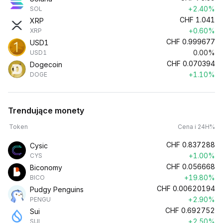
+2.40%
SOL
CHF
1.041
XRP
+0.60%
XRP
CHF
0.999677
USD1
0.00%
USD1
CHF
0.070394
Dogecoin
+1.10%
DOGE
Trendujące monety
Token
Cena i 24H%
CHF
0.837288
Cysic
+1.00%
CYS
CHF
0.056668
Biconomy
+19.80%
BICO
CHF
0.00620194
Pudgy Penguins
+2.90%
PENGU
CHF
0.692752
Sui
+2.50%
SUI