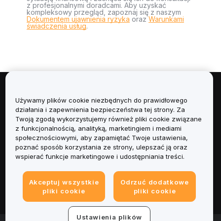
z profesjonalnymi doradcami. Aby uzyskać
kompleksowy przegląd, zapoznaj się z naszym
Dokumentem ujawnienia ryzyka
oraz
Warunkami
świadczenia usług
.
Informacje
Używamy plików cookie niezbędnych do prawidłowego
działania i zapewnienia bezpieczeństwa tej strony. Za
Usługi
Twoją zgodą wykorzystujemy również pliki cookie związane
z funkcjonalnością, analityką, marketingiem i mediami
społecznościowymi, aby zapamiętać Twoje ustawienia,
Obsługa Klienta
poznać sposób korzystania ze strony, ulepszać ją oraz
wspierać funkcje marketingowe i udostępniania treści.
Produkty
Akceptuj wszystkie
Odrzuć dodatkowe
Informacje prawne
pliki cookie
pliki cookie
Ustawienia plików