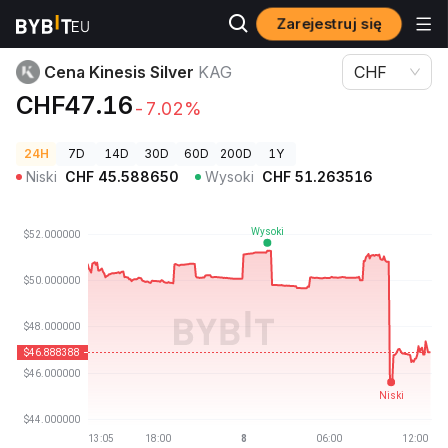
Zarejestruj się
Ceny kryptowalut
Cena Kinesis Silver KAG
Cena Kinesis Silver
KAG
CHF
CHF47.16
-7.02%
24H
7D
14D
30D
60D
200D
1Y
Niski
CHF
45.588650
Wysoki
CHF
51.263516