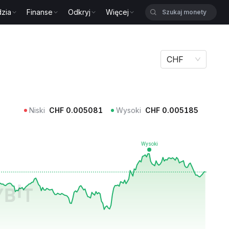
zia
Finanse
Odkryj
Więcej
CHF
Niski
CHF
0.005081
Wysoki
CHF
0.005185