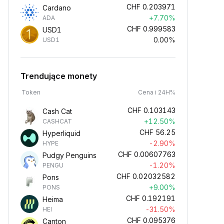
CHF
0.203971
Cardano
+7.70%
ADA
CHF
0.999583
USD1
0.00%
USD1
Trendujące monety
Token
Cena i 24H%
CHF
0.103143
Cash Cat
+12.50%
CASHCAT
CHF
56.25
Hyperliquid
-2.90%
HYPE
CHF
0.00607763
Pudgy Penguins
-1.20%
PENGU
CHF
0.02032582
Pons
+9.00%
PONS
CHF
0.192191
Heima
-31.50%
HEI
CHF
0.095376
Canton