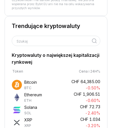
użytkowników i nie stanowi porady finansowej. Nie jest ona
wspierana przez Bybit EU ani nie ma na celu wskazywania
przyszłych wyników.
Trendujące kryptowaluty
Szukaj
Kryptowaluty o największej kapitalizacji
rynkowej
Token
Cena i 24H%
CHF
64,385.00
Bitcoin
-0.50%
BTC
CHF
1,906.51
Ethereum
-0.60%
ETH
CHF
72.73
Solana
-2.40%
SOL
CHF
1.034
XRP
-3.20%
XRP