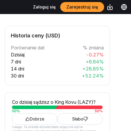
Zarejestruj się
Zaloguj się
Historia ceny (USD)
Porównanie dat
% zmiana
Dzisiaj
-0.27%
7 dni
+6.64%
14 dni
+28.85%
30 dni
+52.24%
Co dzisiaj sądzisz o King Kovu (LAZY)?
50
%
50
%
Dobrze
Słabo
Uwaga: Ta ankieta odzwierciedla wyłącznie opinie