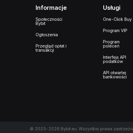
Informacje
Usługi
Społeczności
One-Click Buy
Bybit
Program VIP
Ogłoszenia
Program
Przegląd opłat i
poleceń
transakcji
Interfejs API
podatków
API otwartej
bankowości
© 2025-2026 Bybit.eu. Wszystkie prawa zastrzeżo