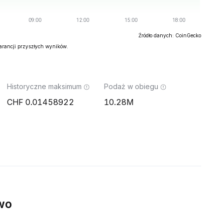
Źródło danych: CoinGecko
warancji przyszłych wyników.
Historyczne maksimum
Podaż w obiegu
0.01458922
10.28M
wo