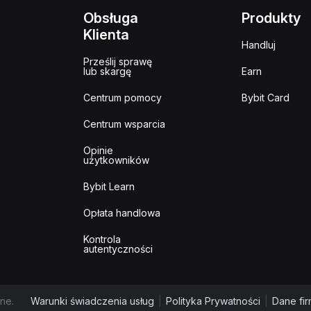
Obsługa
Produkty
Klienta
Handluj
Prześlij sprawę
lub skargę
Earn
Centrum pomocy
Bybit Card
Centrum wsparcia
Opinie
użytkowników
Bybit Learn
Opłata handlowa
Kontrola
autentyczności
ne.
Warunki świadczenia usług
|
Polityka Prywatności
|
Dane fi