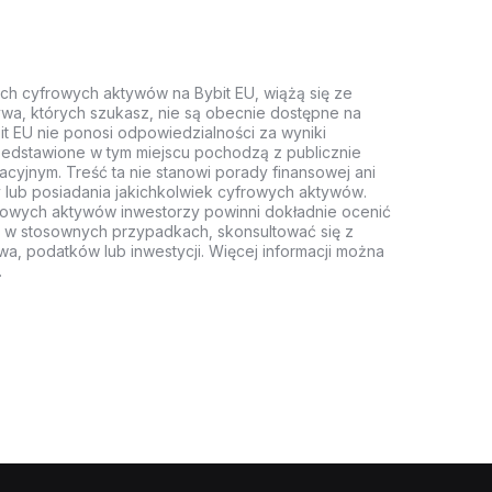
ych cyfrowych aktywów na Bybit EU, wiążą się ze
wa, których szukasz, nie są obecnie dostępne na
it EU nie ponosi odpowiedzialności za wyniki
rzedstawione w tym miejscu pochodzą z publicznie
acyjnym. Treść ta nie stanowi porady finansowej ani
 lub posiadania jakichkolwiek cyfrowych aktywów.
rowych aktywów inwestorzy powinni dokładnie ocenić
z, w stosownych przypadkach, skonsultować się z
wa, podatków lub inwestycji. Więcej informacji można
.