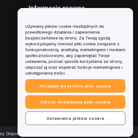
Informacje prawne
Polityka dotycząca konfliktu
interesów
Używamy plików cookie niezbędnych do
prawidłowego działania i zapewnienia
Podsumowanie polityki
bezpieczeństwa tej strony. Za Twoją zgodą
powiernictwa i zarządzania
wykorzystujemy również pliki cookie związane z
funkcjonalnością, analityką, marketingiem i mediami
Informacje ESG
społecznościowymi, aby zapamiętać Twoje
ustawienia, poznać sposób korzystania ze strony,
Biuletyny informacyjne
ulepszać ją oraz wspierać funkcje marketingowe i
kryptoaktywów
udostępniania treści.
Akceptuj wszystkie pliki cookie
Odrzuć dodatkowe pliki cookie
Ustawienia plików cookie
rmy (Impressum)
|
Centrum preferencji plików cookie