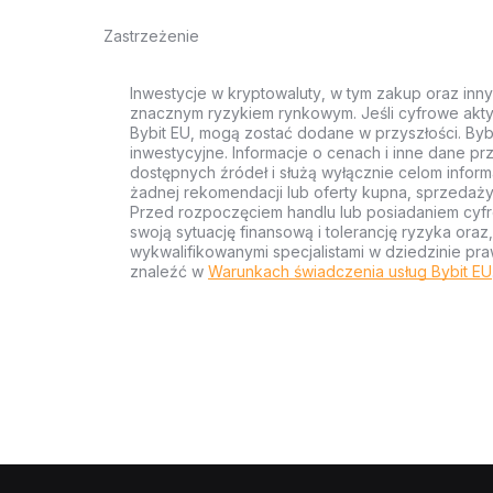
Zastrzeżenie
Inwestycje w kryptowaluty, w tym zakup oraz inn
znacznym ryzykiem rynkowym. Jeśli cyfrowe akty
Bybit EU, mogą zostać dodane w przyszłości. Byb
inwestycyjne. Informacje o cenach i inne dane p
dostępnych źródeł i służą wyłącznie celom inform
żadnej rekomendacji lub oferty kupna, sprzedaży
Przed rozpoczęciem handlu lub posiadaniem cyf
swoją sytuację finansową i tolerancję ryzyka ora
wykwalifikowanymi specjalistami w dziedzinie pra
znaleźć w
Warunkach świadczenia usług Bybit EU