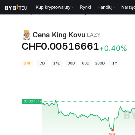
Kup kryptowaluty
Rynki
Handluj
Narzęd
Ceny kryptowalut
Cena King Kovu LAZY
Cena King Kovu
LAZY
CHF0.00516661
+0.40%
24H
7D
14D
30D
60D
200D
1Y