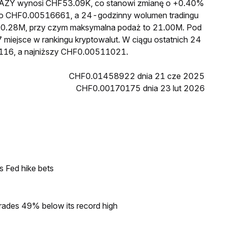
a LAZY wynosi CHF53.09K, co stanowi zmianę o +0.40%
 to CHF0.00516661, a 24-godzinny wolumen tradingu
0.28M, przy czym maksymalna podaż to 21.00M. Pod
 miejsce w rankingu kryptowalut. W ciągu ostatnich 24
116, a najniższy CHF0.00511021.
CHF0.01458922 dnia 21 cze 2025
CHF0.00170175 dnia 23 lut 2026
s Fed hike bets
rades 49% below its record high