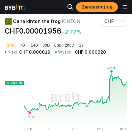
Zarejestruj się
Ceny kryptowalut
Cena kinton the frog KINTON
Cena kinton the frog
KINTON
CHF
CHF0.00001956
+2.77%
24H
7D
14D
30D
60D
200D
1Y
Niski
CHF
0.000019
Wysoki
CHF
0.000020