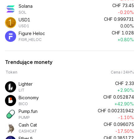
CHF
73.45
Solana
-0.20%
SOL
CHF
0.999731
USD1
0.00%
USD1
CHF
1.028
Figure Heloc
+0.80%
FIGR_HELOC
Trendujące monety
Token
Cena i 24H%
CHF
2.33
Lighter
+2.90%
LIT
CHF
0.052874
Biconomy
+42.90%
BICO
CHF
0.00231942
Pump.fun
-1.10%
PUMP
CHF
0.096075
Cash Cat
-17.50%
CASHCAT
CHF
0.385172
Ether.fi