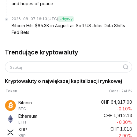
and hopes of peace
2026-08-07 16:13
(UTC)
byczy
Bitcoin Hits $65.3K in August as Soft US Jobs Data Shifts
Fed Bets
Trendujące kryptowaluty
Szukaj
Kryptowaluty o największej kapitalizacji rynkowej
Token
Cena i 24H%
CHF
64,817.00
Bitcoin
-0.10%
BTC
CHF
1,912.13
Ethereum
-0.30%
ETH
CHF
1.018
XRP
-2.90%
XRP