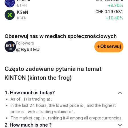
+8.20%
ETHFI
CHF
0.197581
KGeN
+10.40%
KGEN
Obserwuj nas w mediach społecznościowych
Followers
+
Obserwuj
@Bybit EU
Często zadawane pytania na temat
KINTON (kinton the frog)
1. How much is today?
As of , () is trading at .
In the last 24 hours, the lowest price is , and the highest
price is , with a trading volume of .
The market cap is , ranking it # among all cryptocurrencies.
2. How much is one ?