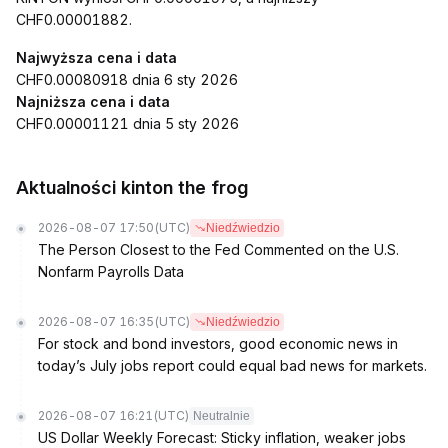
CHF0.00001882.
Najwyższa cena i data
CHF0.00080918 dnia 6 sty 2026
Najniższa cena i data
CHF0.00001121 dnia 5 sty 2026
Aktualności kinton the frog
2026-08-07 17:50
(UTC)
Niedźwiedzio
The Person Closest to the Fed Commented on the U.S.
Nonfarm Payrolls Data
2026-08-07 16:35
(UTC)
Niedźwiedzio
For stock and bond investors, good economic news in
today’s July jobs report could equal bad news for markets.
2026-08-07 16:21
(UTC)
Neutralnie
US Dollar Weekly Forecast: Sticky inflation, weaker jobs