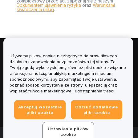
kompleksowy przegląd, zapoznaj się z naszym
Dokumentem ujawnienia ryzyka
oraz
Warunkami
świadczenia usług
.
Informacje
Używamy plików cookie niezbędnych do prawidłowego
działania i zapewnienia bezpieczeństwa tej strony. Za
Usługi
Twoją zgodą wykorzystujemy również pliki cookie związane
z funkcjonalnością, analityką, marketingiem i mediami
społecznościowymi, aby zapamiętać Twoje ustawienia,
Obsługa Klienta
poznać sposób korzystania ze strony, ulepszać ją oraz
wspierać funkcje marketingowe i udostępniania treści.
Produkty
Akceptuj wszystkie
Odrzuć dodatkowe
Informacje prawne
pliki cookie
pliki cookie
Ustawienia plików
© 2025-2026 Bybit.eu. Wszystkie prawa zastrzeżone.
cookie