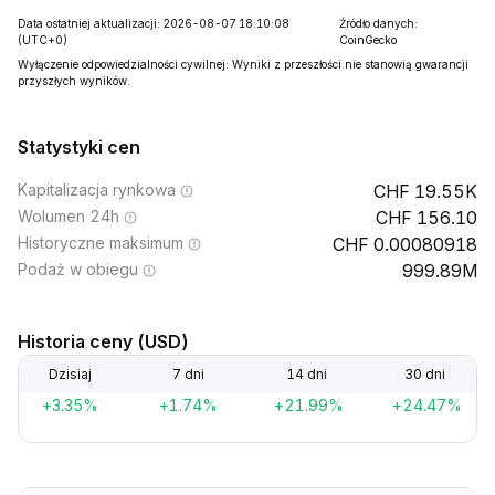
Data ostatniej aktualizacji: 2026-08-07 18:10:08
Źródło danych:
(UTC+0)
CoinGecko
Wyłączenie odpowiedzialności cywilnej: Wyniki z przeszłości nie stanowią gwarancji
przyszłych wyników.
Statystyki cen
Kapitalizacja rynkowa
19.55K
Wolumen 24h
156.10
Historyczne maksimum
0.00080918
Podaż w obiegu
999.89M
Historia ceny (USD)
Dzisiaj
7 dni
14 dni
30 dni
+3.35%
+1.74%
+21.99%
+24.47%