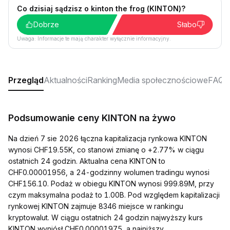
Co dzisiaj sądzisz o kinton the frog (KINTON)?
Dobrze
Słabo
Uwaga: Informacje te mają charakter wyłącznie informacyjny.
Przegląd
Aktualności
Ranking
Media społecznościowe
FAQ
Podsumowanie ceny KINTON na żywo
Na dzień 7 sie 2026 łączna kapitalizacja rynkowa KINTON
wynosi CHF19.55K, co stanowi zmianę o +2.77% w ciągu
ostatnich 24 godzin. Aktualna cena KINTON to
CHF0.00001956, a 24-godzinny wolumen tradingu wynosi
CHF156.10. Podaż w obiegu KINTON wynosi 999.89M, przy
czym maksymalna podaż to 1.00B. Pod względem kapitalizacji
rynkowej KINTON zajmuje 8346 miejsce w rankingu
kryptowalut. W ciągu ostatnich 24 godzin najwyższy kurs
KINTON wyniósł CHF0.00001975, a najniższy