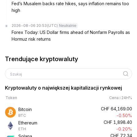
Fed’s Musalem backs rate hikes, says inflation remains too
high
2026-08-06 20:53
(UTC)
Neutralnie
Forex Today: US Dollar firms ahead of Nonfarm Payrolls as
Hormuz risk returns
Trendujące kryptowaluty
Szukaj
Kryptowaluty o największej kapitalizacji rynkowej
Token
Cena i 24H%
CHF
64,169.00
Bitcoin
-0.50%
BTC
CHF
1,898.40
Ethereum
-0.20%
ETH
CHF
72.34
Solana