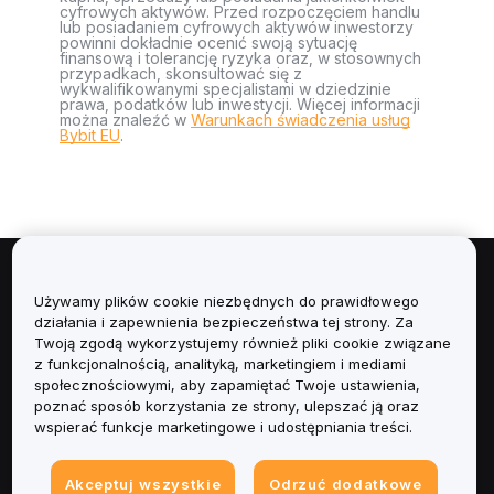
cyfrowych aktywów. Przed rozpoczęciem handlu
lub posiadaniem cyfrowych aktywów inwestorzy
powinni dokładnie ocenić swoją sytuację
finansową i tolerancję ryzyka oraz, w stosownych
przypadkach, skonsultować się z
wykwalifikowanymi specjalistami w dziedzinie
prawa, podatków lub inwestycji. Więcej informacji
można znaleźć w
Warunkach świadczenia usług
Bybit EU
.
Informacje
Używamy plików cookie niezbędnych do prawidłowego
działania i zapewnienia bezpieczeństwa tej strony. Za
Usługi
Twoją zgodą wykorzystujemy również pliki cookie związane
z funkcjonalnością, analityką, marketingiem i mediami
społecznościowymi, aby zapamiętać Twoje ustawienia,
Obsługa Klienta
poznać sposób korzystania ze strony, ulepszać ją oraz
wspierać funkcje marketingowe i udostępniania treści.
Produkty
Akceptuj wszystkie
Odrzuć dodatkowe