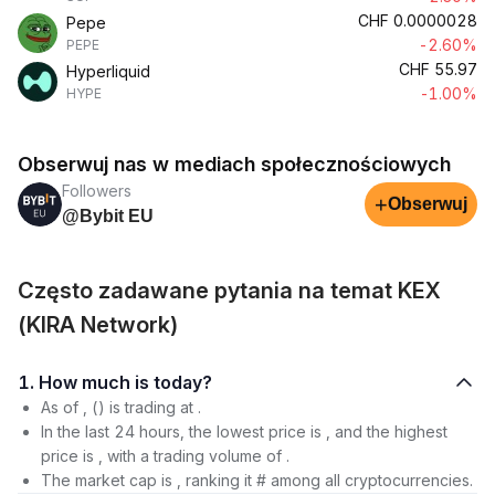
CHF
0.0000028
Pepe
-2.60%
PEPE
CHF
55.97
Hyperliquid
-1.00%
HYPE
Obserwuj nas w mediach społecznościowych
Followers
+
Obserwuj
@Bybit EU
Często zadawane pytania na temat KEX
(KIRA Network)
1. How much is today?
As of , () is trading at .
In the last 24 hours, the lowest price is , and the highest
price is , with a trading volume of .
The market cap is , ranking it # among all cryptocurrencies.