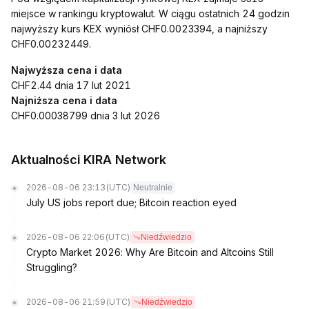
miejsce w rankingu kryptowalut. W ciągu ostatnich 24 godzin
najwyższy kurs KEX wyniósł CHF0.0023394, a najniższy
CHF0.00232449.
Najwyższa cena i data
CHF2.44 dnia 17 lut 2021
Najniższa cena i data
CHF0.00038799 dnia 3 lut 2026
Aktualności KIRA Network
2026-08-06 23:13
(UTC)
Neutralnie
July US jobs report due; Bitcoin reaction eyed
2026-08-06 22:06
(UTC)
Niedźwiedzio
Crypto Market 2026: Why Are Bitcoin and Altcoins Still
Struggling?
2026-08-06 21:59
(UTC)
Niedźwiedzio