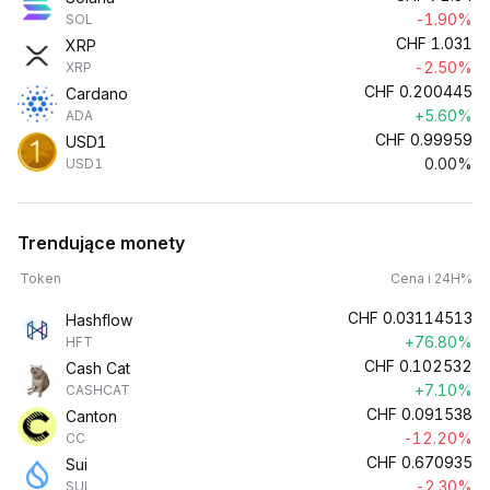
-1.90%
SOL
CHF
1.031
XRP
-2.50%
XRP
CHF
0.200445
Cardano
+5.60%
ADA
CHF
0.99959
USD1
0.00%
USD1
Trendujące monety
Token
Cena i 24H%
CHF
0.03114513
Hashflow
+76.80%
HFT
CHF
0.102532
Cash Cat
+7.10%
CASHCAT
CHF
0.091538
Canton
-12.20%
CC
CHF
0.670935
Sui
-2.30%
SUI