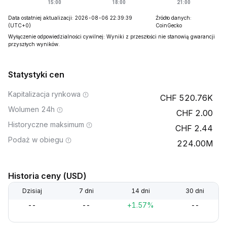
Data ostatniej aktualizacji: 2026-08-06 22:39:39
Źródło danych:
(UTC+0)
CoinGecko
Wyłączenie odpowiedzialności cywilnej: Wyniki z przeszłości nie stanowią gwarancji
przyszłych wyników.
Statystyki cen
Kapitalizacja rynkowa
520.76K
Wolumen 24h
2.00
Historyczne maksimum
2.44
Podaż w obiegu
224.00M
Historia ceny (USD)
Dzisiaj
7 dni
14 dni
30 dni
--
--
+1.57%
--