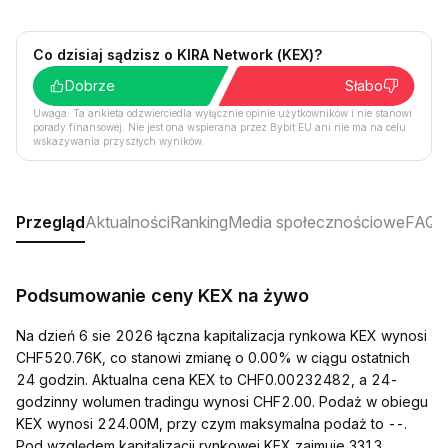
Co dzisiaj sądzisz o KIRA Network (KEX)?
Dobrze
Słabo
Uwaga: Ta ankieta odzwierciedla wyłącznie opinie użytkowników i nie stanowi
porady finansowej. Nie jest ona wspierana przez Bybit EU ani nie ma na celu
wskazywania przyszłych wyników.
Przegląd
Aktualności
Ranking
Media społecznościowe
FAQ
Podsumowanie ceny KEX na żywo
Na dzień 6 sie 2026 łączna kapitalizacja rynkowa KEX wynosi
CHF520.76K, co stanowi zmianę o 0.00% w ciągu ostatnich
24 godzin. Aktualna cena KEX to CHF0.00232482, a 24-
godzinny wolumen tradingu wynosi CHF2.00. Podaż w obiegu
KEX wynosi 224.00M, przy czym maksymalna podaż to --.
Pod względem kapitalizacji rynkowej KEX zajmuje 3313