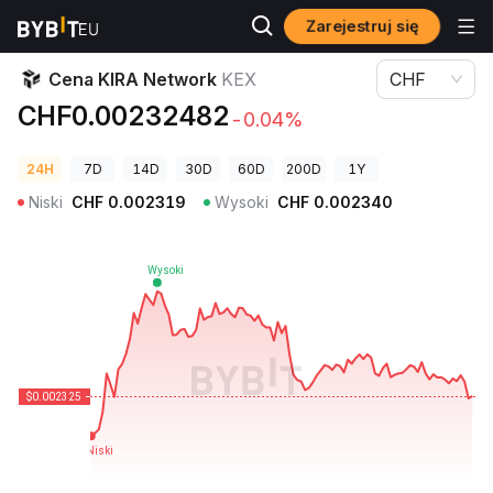
Zarejestruj się
Ceny kryptowalut
Cena KIRA Network KEX
Cena KIRA Network
KEX
CHF
CHF0.00232482
-0.04%
24H
7D
14D
30D
60D
200D
1Y
Niski
CHF
0.002319
Wysoki
CHF
0.002340