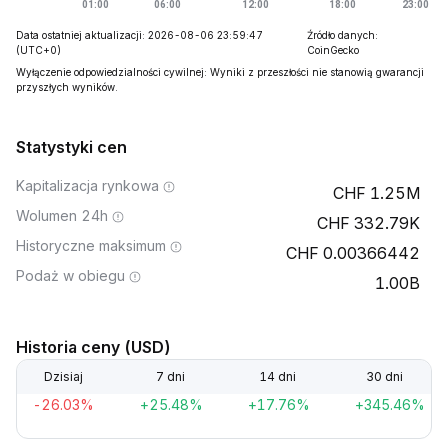
Data ostatniej aktualizacji: 2026-08-06 23:59:47
Źródło danych:
(UTC+0)
CoinGecko
Wyłączenie odpowiedzialności cywilnej: Wyniki z przeszłości nie stanowią gwarancji
przyszłych wyników.
Statystyki cen
Kapitalizacja rynkowa
1.25M
Wolumen 24h
332.79K
Historyczne maksimum
0.00366442
Podaż w obiegu
1.00B
Historia ceny (USD)
Dzisiaj
7 dni
14 dni
30 dni
-26.03%
+25.48%
+17.76%
+345.46%