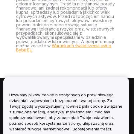
celom informacyjnym. Treść ta nie stanowi porady
finansowej ani żadnej rekomendacji lub oferty
kupna, sprzedaży lub posiadania jakichkolwiek
cyfrowych aktywów. Przed rozpoczęciem handlu
lub posiadaniem cyfrowych aktywów inwestorzy
powinni dokładnie ocenić swoją sytuację
finansową i tolerancję ryzyka oraz, w stosownych
przypadkach, skonsultować się z
wykwalifikowanymi specjalistami w dziedzinie
prawa, podatków lub inwestycji. Więcej informacji
można znaleźć w
Warunkach świadczenia usług
Bybit EU
.
Informacje
Używamy plików cookie niezbędnych do prawidłowego
działania i zapewnienia bezpieczeństwa tej strony. Za
Usługi
Twoją zgodą wykorzystujemy również pliki cookie związane
z funkcjonalnością, analityką, marketingiem i mediami
społecznościowymi, aby zapamiętać Twoje ustawienia,
Obsługa Klienta
poznać sposób korzystania ze strony, ulepszać ją oraz
wspierać funkcje marketingowe i udostępniania treści.