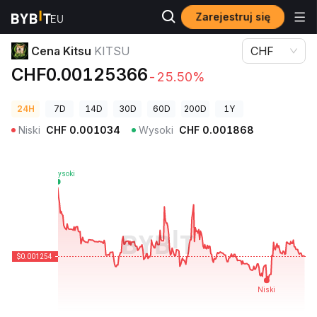
Zarejestruj się
Ceny kryptowalut
Cena Kitsu KITSU
Cena Kitsu
KITSU
CHF
CHF0.00125366
-25.50%
24H
7D
14D
30D
60D
200D
1Y
Niski
CHF
0.001034
Wysoki
CHF
0.001868