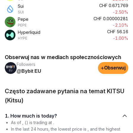
CHF
0.671769
Sui
-2.50%
SUI
CHF
0.00000281
Pepe
-2.10%
PEPE
CHF
56.16
Hyperliquid
-1.00%
HYPE
Obserwuj nas w mediach społecznościowych
Followers
+
Obserwuj
@Bybit EU
Często zadawane pytania na temat KITSU
(Kitsu)
1. How much is today?
As of , () is trading at .
In the last 24 hours, the lowest price is , and the highest