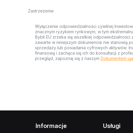
Zastrzeżenie
Wyłączenie odpowiedzialności cywilnej Inwestow
znacznym ryzykiem rynkowym, w tym ekstremalną z
Bybit EU zrzeka się wszelkiej odpowiedzialności 
zawarte w niniejszym dokumencie nie stanowią po
sprzedaży lub posiadania cyfrowych aktywów. Inw
finansową i zachęca się ich do konsultacji z pr
przegląd, zapoznaj się z naszym
Dokumentem uja
Informacje
Usługi