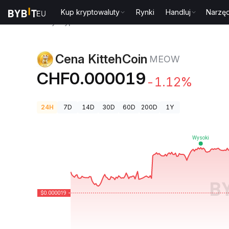
Kup kryptowaluty
Rynki
Handluj
Narzęd
Ceny kryptowalut
Cena KittehCoin MEOW
Cena KittehCoin
MEOW
CHF0.000019
-1.12%
24H
7D
14D
30D
60D
200D
1Y