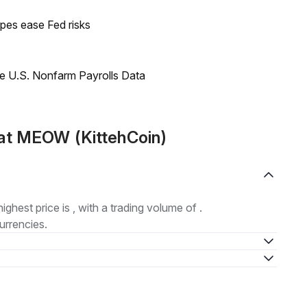
pes ease Fed risks
e U.S. Nonfarm Payrolls Data
at MEOW (KittehCoin)
highest price is , with a trading volume of .
urrencies.