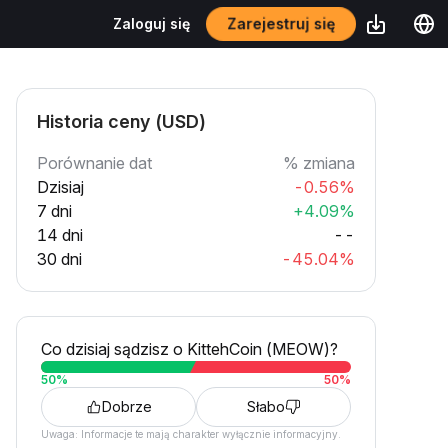
Zarejestruj się
Zaloguj się
Historia ceny (USD)
Porównanie dat
% zmiana
Dzisiaj
-0.56%
7 dni
+4.09%
14 dni
--
30 dni
-45.04%
Co dzisiaj sądzisz o KittehCoin (MEOW)?
50
%
50
%
Dobrze
Słabo
Uwaga: Informacje te mają charakter wyłącznie informacyjny.