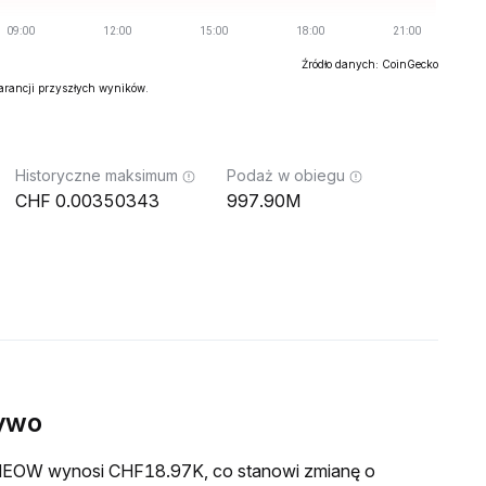
Źródło danych: CoinGecko
warancji przyszłych wyników.
Historyczne maksimum
Podaż w obiegu
0.00350343
997.90M
ywo
a MEOW wynosi CHF18.97K, co stanowi zmianę o