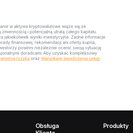
anie w aktywa kryptowalutowe wiąże się ze
miennością i potencjalną utratą całego kapitału.
za jakiekolwiek wyniki inwestycyjne. Żadne informacje
rady finansowej, rekomendacji ani oferty kupna,
estorzy powinni niezależnie ocenić swoją sytuację
ofesjonalnymi doradcami. Aby uzyskać kompleksowy
wnienia ryzyka
oraz
Warunkami świadczenia usług
.
Obsługa
Produkty