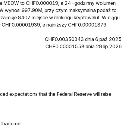
cena MEOW to CHF0.000019, a 24-godzinny wolumen
W wynosi 997.90M, przy czym maksymalna podaż to
zajmuje 8407 miejsce w rankingu kryptowalut. W ciągu
sł CHF0.00001939, a najniższy CHF0.00001879.
CHF0.00350343 dnia 6 paź 2025
CHF0.00001558 dnia 28 lip 2026
duced expectations that the Federal Reserve will raise
 Chartered