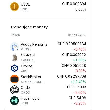
CHF
0.999804
USD1
0.00%
USD1
Trendujące monety
Token
Cena i 24H%
CHF
0.00599184
Pudgy Penguins
-0.40%
PENGU
CHF
0.093002
Cash Cat
+1.00%
CASHCAT
CHF
0.051028
Cronos
-3.30%
CRO
CHF
0.02297708
StonkBroker
+12.40%
STONKBROKER
CHF
0.34908
Ondo
-5.00%
ONDO
CHF
54.08
Hyperliquid
-3.20%
HYPE