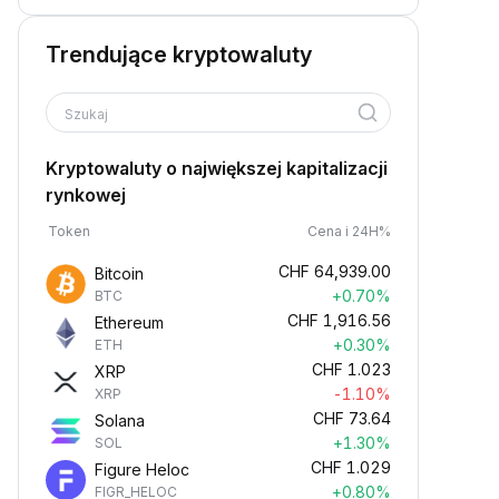
Trendujące kryptowaluty
Szukaj
Kryptowaluty o największej kapitalizacji
rynkowej
Token
Cena i 24H%
CHF
64,939.00
Bitcoin
+0.70%
BTC
CHF
1,916.56
Ethereum
+0.30%
ETH
CHF
1.023
XRP
-1.10%
XRP
CHF
73.64
Solana
+1.30%
SOL
CHF
1.029
Figure Heloc
+0.80%
FIGR_HELOC