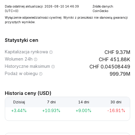
Data ostatniej aktualizacji: 2026-08-10 14:46:39
Źródło danych:
(UTC+0)
CoinGecko
Wyłączenie odpowiedzialności cywilnej: Wyniki z przeszłości nie stanowią gwarancji
przyszłych wyników.
Statystyki cen
Kapitalizacja rynkowa
9.37M
Wolumen 24h
451.88K
Historyczne maksimum
0.04508449
Podaż w obiegu
999.79M
Historia ceny (USD)
Dzisiaj
7 dni
14 dni
30 dni
+3.44%
+10.93%
+9.00%
-16.91%