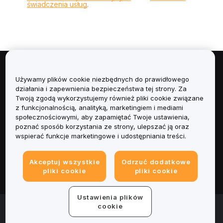
świadczenia usług
.
Informacje
Używamy plików cookie niezbędnych do prawidłowego
działania i zapewnienia bezpieczeństwa tej strony. Za
Usługi
Twoją zgodą wykorzystujemy również pliki cookie związane
z funkcjonalnością, analityką, marketingiem i mediami
społecznościowymi, aby zapamiętać Twoje ustawienia,
Obsługa Klienta
poznać sposób korzystania ze strony, ulepszać ją oraz
wspierać funkcje marketingowe i udostępniania treści.
Produkty
Akceptuj wszystkie
Odrzuć dodatkowe
Informacje prawne
pliki cookie
pliki cookie
Ustawienia plików
© 2025-2026 Bybit.eu. Wszystkie prawa zastrzeżone.
cookie
Warunki świadczenia usług
|
Polityka Prywatności
|
Dane