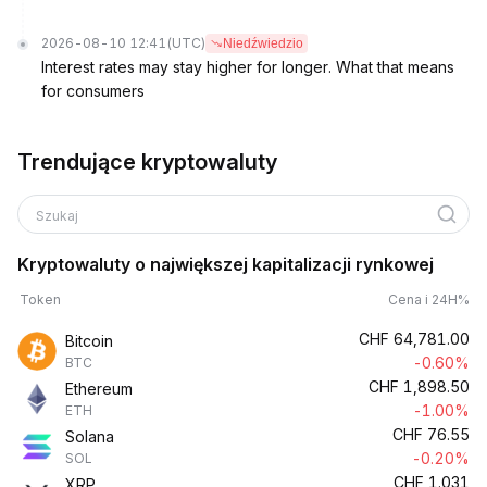
2026-08-10 12:41
(UTC)
Niedźwiedzio
Interest rates may stay higher for longer. What that means
for consumers
Trendujące kryptowaluty
Szukaj
Kryptowaluty o największej kapitalizacji rynkowej
Token
Cena i 24H%
CHF
64,781.00
Bitcoin
-0.60%
BTC
CHF
1,898.50
Ethereum
-1.00%
ETH
CHF
76.55
Solana
-0.20%
SOL
CHF
1.031
XRP