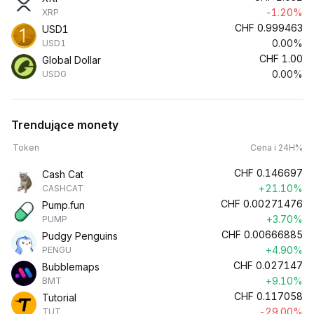
-1.20%
XRP
CHF
0.999463
USD1
0.00%
USD1
CHF
1.00
Global Dollar
0.00%
USDG
Trendujące monety
Token
Cena i 24H%
CHF
0.146697
Cash Cat
+21.10%
CASHCAT
CHF
0.00271476
Pump.fun
+3.70%
PUMP
CHF
0.00666885
Pudgy Penguins
+4.90%
PENGU
CHF
0.027147
Bubblemaps
+9.10%
BMT
CHF
0.117058
Tutorial
-29.00%
TUT