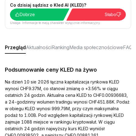
Co dzisiaj sądzisz o Kled AI (KLED)?
Dobrze
Słabo
Uwaga: Informacje te mają charakter wyłącznie informacyjny.
Przegląd
Aktualności
Ranking
Media społecznościowe
FAQ
Podsumowanie ceny KLED na żywo
Na dzień 10 sie 2026 łączna kapitalizacja rynkowa KLED
wynosi CHF9.37M, co stanowi zmianę o +3.56% w ciągu
ostatnich 24 godzin. Aktualna cena KLED to CHF0.00936683,
a 24-godzinny wolumen tradingu wynosi CHF451.88K. Podaż
w obiegu KLED wynosi 999.79M, przy czym maksymalna
podaż to 1.00B. Pod względem kapitalizacji rynkowej KLED
zajmuje 1088 miejsce w rankingu kryptowalut. W ciągu
ostatnich 24 godzin najwyższy kurs KLED wyniósł
CHF0.00938502, a najniższy CHF0.00881261.