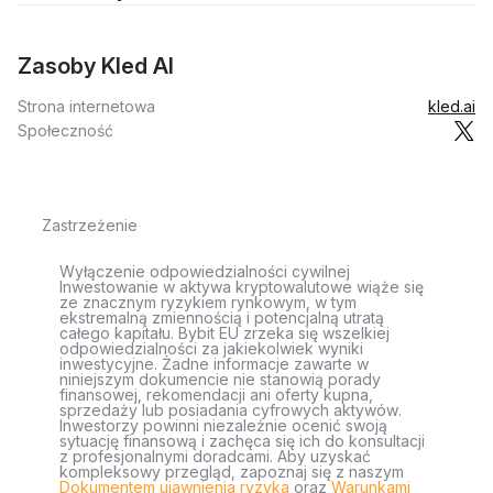
Zasoby Kled AI
Strona internetowa
kled.ai
Społeczność
Zastrzeżenie
Wyłączenie odpowiedzialności cywilnej
Inwestowanie w aktywa kryptowalutowe wiąże się
ze znacznym ryzykiem rynkowym, w tym
ekstremalną zmiennością i potencjalną utratą
całego kapitału. Bybit EU zrzeka się wszelkiej
odpowiedzialności za jakiekolwiek wyniki
inwestycyjne. Żadne informacje zawarte w
niniejszym dokumencie nie stanowią porady
finansowej, rekomendacji ani oferty kupna,
sprzedaży lub posiadania cyfrowych aktywów.
Inwestorzy powinni niezależnie ocenić swoją
sytuację finansową i zachęca się ich do konsultacji
z profesjonalnymi doradcami. Aby uzyskać
kompleksowy przegląd, zapoznaj się z naszym
Dokumentem ujawnienia ryzyka
oraz
Warunkami