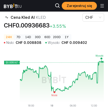
Zarejestruj się
Ceny kryptowalut
Cena Kled AI KLED
Cena Kled AI
KLED
CHF
CHF0.00936683
+3.55%
24H
7D
14D
30D
60D
200D
1Y
Niski
CHF
0.008808
Wysoki
CHF
0.009402