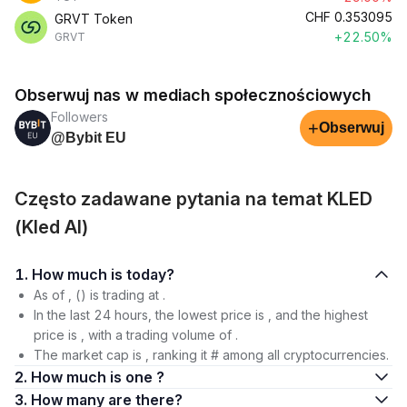
CHF
0.353095
GRVT Token
+22.50%
GRVT
Obserwuj nas w mediach społecznościowych
Followers
+
Obserwuj
@Bybit EU
Często zadawane pytania na temat KLED
(Kled AI)
1. How much is today?
As of , () is trading at .
In the last 24 hours, the lowest price is , and the highest
price is , with a trading volume of .
The market cap is , ranking it # among all cryptocurrencies.
2. How much is one ?
3. How many are there?