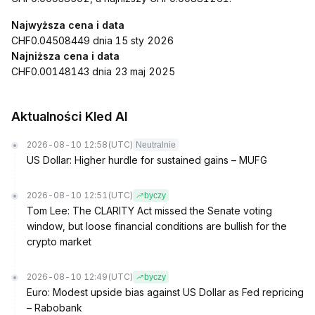
Najwyższa cena i data
CHF0.04508449 dnia 15 sty 2026
Najniższa cena i data
CHF0.00148143 dnia 23 maj 2025
Aktualności Kled AI
2026-08-10 12:58
(UTC)
Neutralnie
US Dollar: Higher hurdle for sustained gains – MUFG
2026-08-10 12:51
(UTC)
byczy
Tom Lee: The CLARITY Act missed the Senate voting
window, but loose financial conditions are bullish for the
crypto market
2026-08-10 12:49
(UTC)
byczy
Euro: Modest upside bias against US Dollar as Fed repricing
– Rabobank