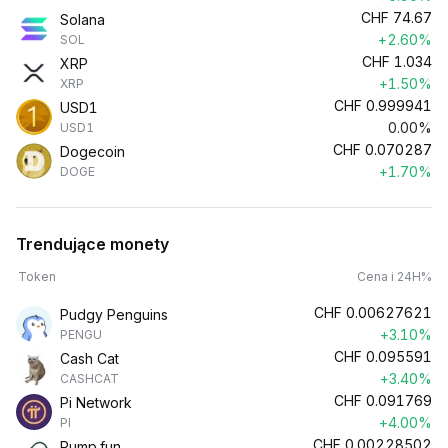
CHF
74.67
Solana
+2.60%
SOL
CHF
1.034
XRP
+1.50%
XRP
CHF
0.999941
USD1
0.00%
USD1
CHF
0.070287
Dogecoin
+1.70%
DOGE
Trendujące monety
Token
Cena i 24H%
CHF
0.00627621
Pudgy Penguins
+3.10%
PENGU
CHF
0.095591
Cash Cat
+3.40%
CASHCAT
CHF
0.091769
Pi Network
+4.00%
PI
CHF
0.00228502
Pump.fun