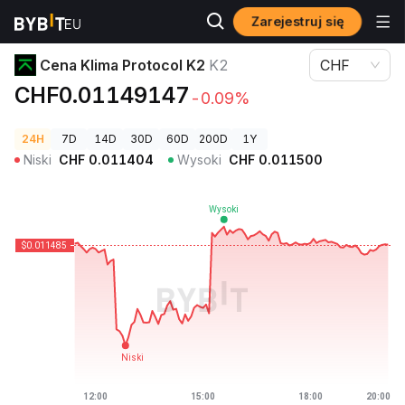
Zarejestruj się
Ceny kryptowalut
Cena Klima Protocol K2 K2
Cena Klima Protocol K2
K2
CHF
CHF0.01149147
-0.09%
24H
7D
14D
30D
60D
200D
1Y
Niski
CHF
0.011404
Wysoki
CHF
0.011500