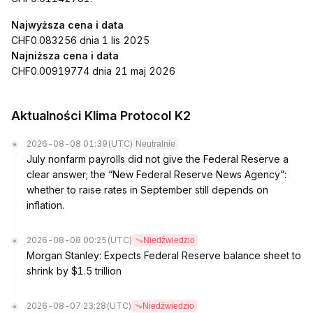
Najwyższa cena i data
CHF0.083256 dnia 1 lis 2025
Najniższa cena i data
CHF0.00919774 dnia 21 maj 2026
Aktualności Klima Protocol K2
2026-08-08 01:39
(UTC)
Neutralnie
July nonfarm payrolls did not give the Federal Reserve a
clear answer; the “New Federal Reserve News Agency”:
whether to raise rates in September still depends on
inflation.
2026-08-08 00:25
(UTC)
Niedźwiedzio
Morgan Stanley: Expects Federal Reserve balance sheet to
shrink by $1.5 trillion
2026-08-07 23:28
(UTC)
Niedźwiedzio