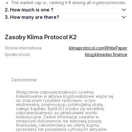
The market cap is , ranking it # among all cryptocurrencies.
2. How much is one ?
3. How many are there?
Zasoby Klima Protocol K2
Strona internetowa
klimaprotocol.com
WhitePaper
Społeczność
blog.klimadao.finance
Zastrzeżenie
Wyłączenie odpowiedzialności cywilnej
Inwestowanie w aktywa kryptowalutowe wiąże się
ze znacznym ryzykiem rynkowym, w tym
ekstremalną zmiennością i potencjalną utratą
całego kapitału. Bybit EU zrzeka się wszelkiej
odpowiedzialności za jakiekolwiek wyniki
inwestycyjne. Żadne informacje zawarte w
niniejszym dokumencie nie stanowią porady
finansowej, rekomendacji ani oferty kupna,
sprzedaży lub posiadania cyfrowych aktywów.