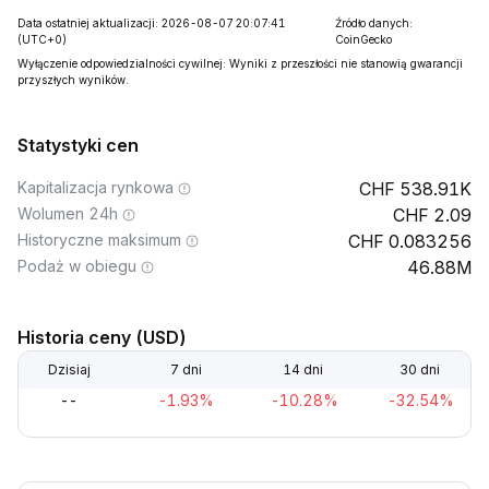
Data ostatniej aktualizacji: 2026-08-07 20:07:41
Źródło danych:
(UTC+0)
CoinGecko
Wyłączenie odpowiedzialności cywilnej: Wyniki z przeszłości nie stanowią gwarancji
przyszłych wyników.
Statystyki cen
Kapitalizacja rynkowa
538.91K
Wolumen 24h
2.09
Historyczne maksimum
0.083256
Podaż w obiegu
46.88M
Historia ceny (USD)
Dzisiaj
7 dni
14 dni
30 dni
--
-1.93%
-10.28%
-32.54%