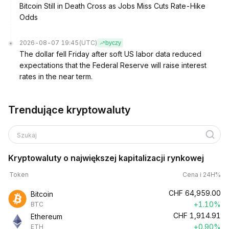
Bitcoin Still in Death Cross as Jobs Miss Cuts Rate-Hike
Odds
2026-08-07 19:45
(UTC)
byczy
The dollar fell Friday after soft US labor data reduced
expectations that the Federal Reserve will raise interest
rates in the near term.
Trendujące kryptowaluty
Szukaj
Kryptowaluty o największej kapitalizacji rynkowej
Token
Cena i 24H%
CHF
64,959.00
Bitcoin
+1.10%
BTC
CHF
1,914.91
Ethereum
+0.90%
ETH