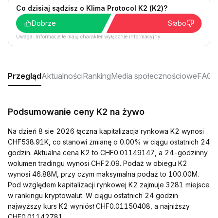
Co dzisiaj sądzisz o Klima Protocol K2 (K2)?
Dobrze
Słabo
Uwaga: Informacje te mają charakter wyłącznie informacyjny.
Przegląd
Aktualności
Ranking
Media społecznościowe
FAQ
Podsumowanie ceny K2 na żywo
Na dzień 8 sie 2026 łączna kapitalizacja rynkowa K2 wynosi
CHF538.91K, co stanowi zmianę o 0.00% w ciągu ostatnich 24
godzin. Aktualna cena K2 to CHF0.01149147, a 24-godzinny
wolumen tradingu wynosi CHF2.09. Podaż w obiegu K2
wynosi 46.88M, przy czym maksymalna podaż to 100.00M.
Pod względem kapitalizacji rynkowej K2 zajmuje 3281 miejsce
w rankingu kryptowalut. W ciągu ostatnich 24 godzin
najwyższy kurs K2 wyniósł CHF0.01150408, a najniższy
CHF0.01142781.