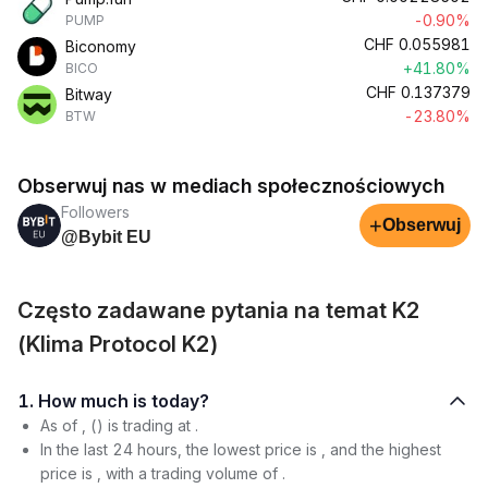
-0.90%
PUMP
CHF
0.055981
Biconomy
+41.80%
BICO
CHF
0.137379
Bitway
-23.80%
BTW
Obserwuj nas w mediach społecznościowych
Followers
+
Obserwuj
@Bybit EU
Często zadawane pytania na temat K2
(Klima Protocol K2)
1. How much is today?
As of , () is trading at .
In the last 24 hours, the lowest price is , and the highest
price is , with a trading volume of .