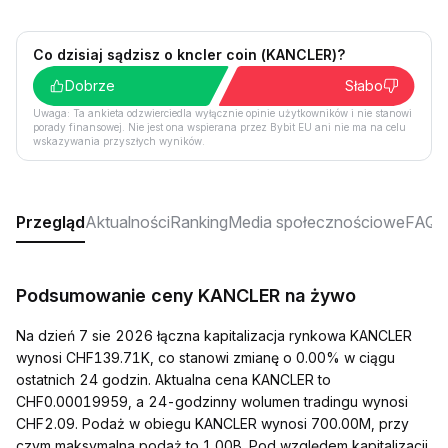
Co dzisiaj sądzisz o kncler coin (KANCLER)?
Dobrze
Słabo
Uwaga: Ta ankieta odzwierciedla wyłącznie opinie użytkowników i nie stanowi
porady finansowej. Nie jest ona wspierana przez Bybit EU ani nie ma na celu
wskazywania przyszłych wyników.
Przegląd
Aktualności
Ranking
Media społecznościowe
FAQ
Podsumowanie ceny KANCLER na żywo
Na dzień 7 sie 2026 łączna kapitalizacja rynkowa KANCLER
wynosi CHF139.71K, co stanowi zmianę o 0.00% w ciągu
ostatnich 24 godzin. Aktualna cena KANCLER to
CHF0.00019959, a 24-godzinny wolumen tradingu wynosi
CHF2.09. Podaż w obiegu KANCLER wynosi 700.00M, przy
czym maksymalna podaż to 1.00B. Pod względem kapitalizacji