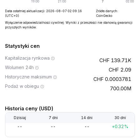
Data ostatniej aktualizacji: 2026-08-07 02:09:16
Źródło danych:
(UTC+0)
CoinGecko
Wyłączenie odpowiedzialności cywilnej: Wyniki z przeszłości nie stanowią gwarancji
przyszłych wyników.
Statystyki cen
Kapitalizacja rynkowa
139.71K
Wolumen 24h
2.09
Historyczne maksimum
0.0003781
Podaż w obiegu
700.00M
Historia ceny (USD)
Dzisiaj
7 dni
14 dni
30 dni
--
--
--
+0.32%