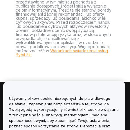
przedstawione w tym miejscu pochodzą z
publicznie dostępnych źródeł i służą wyłącznie
celom informacyjnym. Treść ta nie stanowi porady
finansowej ani żadnej rekomendacji lub oferty
kupna, sprzedaży lub posiadania jakichkolwiek
cyfrowych aktywów. Przed rozpoczęciem handlu
lub posiadaniem cyfrowych aktywów inwestorzy
powinni dokładnie ocenić swoją sytuację
finansową i tolerancję ryzyka oraz, w stosownych
przypadkach, skonsultować się z
wykwalifikowanymi specjalistami w dziedzinie
prawa, podatków lub inwestycji. Więcej informacji
można znaleźć w
Warunkach świadczenia usług
Bybit EU
.
Informacje
Używamy plików cookie niezbędnych do prawidłowego
działania i zapewnienia bezpieczeństwa tej strony. Za
Usługi
Twoją zgodą wykorzystujemy również pliki cookie związane
z funkcjonalnością, analityką, marketingiem i mediami
społecznościowymi, aby zapamiętać Twoje ustawienia,
Obsługa Klienta
poznać sposób korzystania ze strony, ulepszać ją oraz