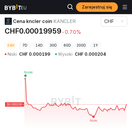
Zarejestruj się
Ceny kryptowalut
Cena kncler coin KANCLER
Cena kncler coin
KANCLER
CHF
CHF0.00019959
-0.70%
24H
7D
14D
30D
60D
200D
1Y
Niski
CHF
0.000199
Wysoki
CHF
0.000204