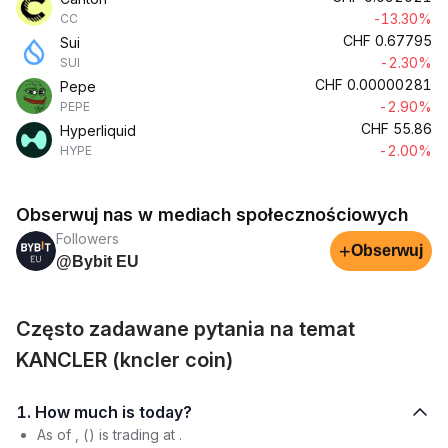
-13.30%
CC
CHF
0.67795
Sui
-2.30%
SUI
CHF
0.00000281
Pepe
-2.90%
PEPE
CHF
55.86
Hyperliquid
-2.00%
HYPE
Obserwuj nas w mediach społecznościowych
Followers
+
Obserwuj
@Bybit EU
Często zadawane pytania na temat
KANCLER (kncler coin)
1. How much is today?
As of , () is trading at .