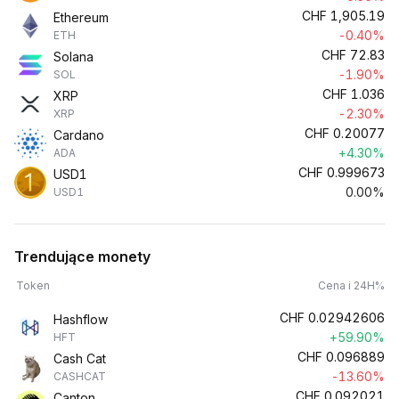
CHF
1,905.19
Ethereum
-0.40%
ETH
CHF
72.83
Solana
-1.90%
SOL
CHF
1.036
XRP
-2.30%
XRP
CHF
0.20077
Cardano
+4.30%
ADA
CHF
0.999673
USD1
0.00%
USD1
Trendujące monety
Token
Cena i 24H%
CHF
0.02942606
Hashflow
+59.90%
HFT
CHF
0.096889
Cash Cat
-13.60%
CASHCAT
CHF
0.092021
Canton