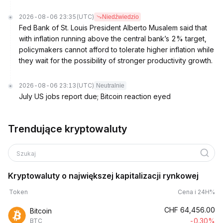
2026-08-06 23:35
(UTC)
Niedźwiedzio
Fed Bank of St. Louis President Alberto Musalem said that
with inflation running above the central bank’s 2% target,
policymakers cannot afford to tolerate higher inflation while
they wait for the possibility of stronger productivity growth.
2026-08-06 23:13
(UTC)
Neutralnie
July US jobs report due; Bitcoin reaction eyed
Trendujące kryptowaluty
Szukaj
Kryptowaluty o największej kapitalizacji rynkowej
Token
Cena i 24H%
CHF
64,456.00
Bitcoin
-0.30%
BTC