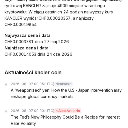
rynkowej KANCLER zajmuje 4909 miejsce w rankingu
kryptowalut. W ciągu ostatnich 24 godzin najwyższy kurs
KANCLER wyniósł CHF0.00020357, a najniższy
CHF0.00019854.
Najwyższa cena i data
CHF0.0003781 dnia 27 maj 2026
Najniższa cena i data
CHF0.00014053 dnia 24 cze 2026
Aktualności kncler coin
2026-08-07 00:05
(UTC)
Neutralnie
A 'weaponized' yen: How the U.S.-Japan intervention may
reshape global currency markets
2026-08-07 00:00
(UTC)
Niedźwiedzio
The Fed’s New Philosophy Could Be a Recipe for Interest
Rate Volatility