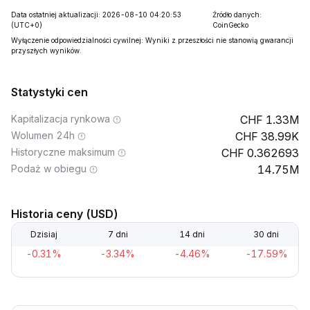
Data ostatniej aktualizacji: 2026-08-10 04:20:53
Źródło danych:
(UTC+0)
CoinGecko
Wyłączenie odpowiedzialności cywilnej: Wyniki z przeszłości nie stanowią gwarancji
przyszłych wyników.
Statystyki cen
Kapitalizacja rynkowa
1.33M
Wolumen 24h
38.99K
Historyczne maksimum
0.362693
Podaż w obiegu
14.75M
Historia ceny (USD)
Dzisiaj
7 dni
14 dni
30 dni
-0.31%
-3.34%
-4.46%
-17.59%