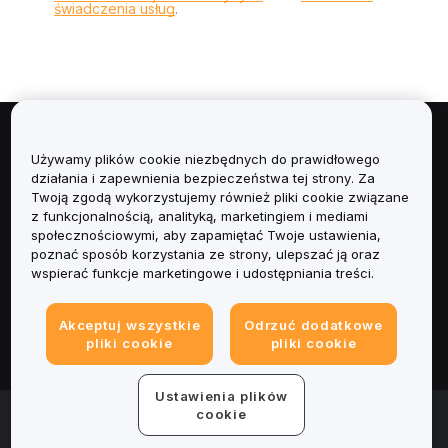
świadczenia usług
.
Informacje
Używamy plików cookie niezbędnych do prawidłowego
działania i zapewnienia bezpieczeństwa tej strony. Za
Usługi
Twoją zgodą wykorzystujemy również pliki cookie związane
z funkcjonalnością, analityką, marketingiem i mediami
społecznościowymi, aby zapamiętać Twoje ustawienia,
Obsługa Klienta
poznać sposób korzystania ze strony, ulepszać ją oraz
wspierać funkcje marketingowe i udostępniania treści.
Produkty
Akceptuj wszystkie
Odrzuć dodatkowe
Informacje prawne
pliki cookie
pliki cookie
Ustawienia plików
© 2025-2026 Bybit.eu. Wszystkie prawa zastrzeżone.
cookie
Warunki świadczenia usług
|
Polityka Prywatności
|
Dane