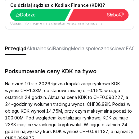
Co dzisiaj sądzisz o Kodiak Finance (KDK)?
Dobrze
Słabo
Uwaga: Informacje te mają charakter wyłącznie informacyjny.
Przegląd
Aktualności
Ranking
Media społecznościowe
FAQ
Podsumowanie ceny KDK na żywo
Na dzień 10 sie 2026 łączna kapitalizacja rynkowa KDK
wynosi CHF1.33M, co stanowi zmianę o -0.15% w ciągu
ostatnich 24 godzin. Aktualna cena KDK to CHF0.090227, a
24-godzinny wolumen tradingu wynosi CHF38.99K. Podaż w
obiegu KDK wynosi 14.75M, przy czym maksymalna podaż to
100.00M. Pod względem kapitalizacji rynkowej KDK zajmuje
2388 miejsce w rankingu kryptowalut. W ciągu ostatnich 24
godzin najwyższy kurs KDK wyniósł CHF0.091137, a najniższy
CHF0.089875.