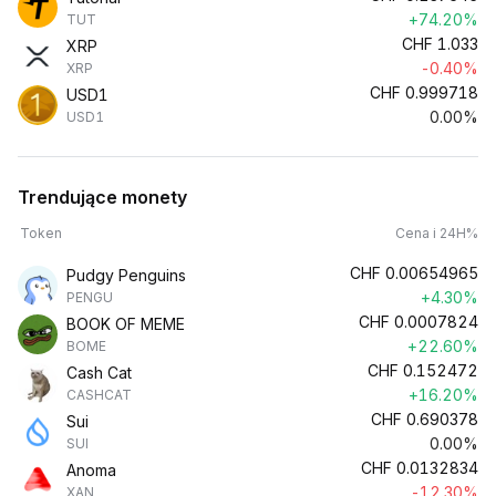
+74.20%
TUT
CHF
1.033
XRP
-0.40%
XRP
CHF
0.999718
USD1
0.00%
USD1
Trendujące monety
Token
Cena i 24H%
CHF
0.00654965
Pudgy Penguins
+4.30%
PENGU
CHF
0.0007824
BOOK OF MEME
+22.60%
BOME
CHF
0.152472
Cash Cat
+16.20%
CASHCAT
CHF
0.690378
Sui
0.00%
SUI
CHF
0.0132834
Anoma
-12.30%
XAN