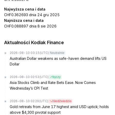
Najwyższa cena i data
CHF0.362693 dnia 24 gru 2025
Najniższa cena i data
CHF0.088897 dnia 8 sie 2026
Aktualności Kodiak Finance
2026-08-10 03:15
(UTC)
Neutralnie
Australian Dollar weakens as safe-haven demand lifts US
Dollar
2026-08-10 02:53
(UTC)
byczy
Asia Stocks Climb and Rate Bets Ease. Now Comes
Wednesday’s CPI Test
2026-08-10 02:29
(UTC)
Niedźwiedzio
Gold retreats from June 17 highest amid USD uptick; holds
above $4,300 pivotal support