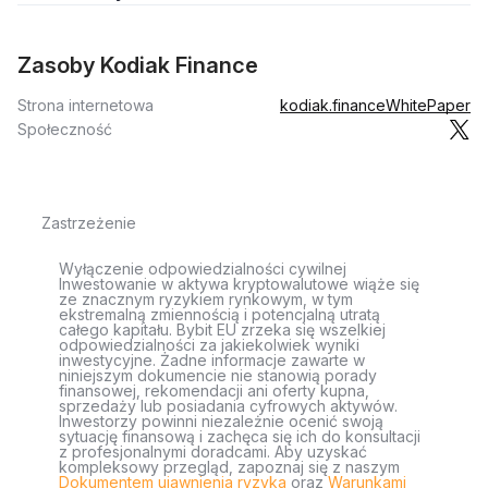
Zasoby Kodiak Finance
Strona internetowa
kodiak.finance
WhitePaper
Społeczność
Zastrzeżenie
Wyłączenie odpowiedzialności cywilnej
Inwestowanie w aktywa kryptowalutowe wiąże się
ze znacznym ryzykiem rynkowym, w tym
ekstremalną zmiennością i potencjalną utratą
całego kapitału. Bybit EU zrzeka się wszelkiej
odpowiedzialności za jakiekolwiek wyniki
inwestycyjne. Żadne informacje zawarte w
niniejszym dokumencie nie stanowią porady
finansowej, rekomendacji ani oferty kupna,
sprzedaży lub posiadania cyfrowych aktywów.
Inwestorzy powinni niezależnie ocenić swoją
sytuację finansową i zachęca się ich do konsultacji
z profesjonalnymi doradcami. Aby uzyskać
kompleksowy przegląd, zapoznaj się z naszym
Dokumentem ujawnienia ryzyka
oraz
Warunkami