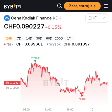
Zarejestruj się
Ceny kryptowalut
Cena Kodiak Finance KDK
Cena Kodiak Finance
KDK
CHF
CHF0.090227
-0.15%
24H
7D
14D
30D
60D
200D
1Y
Niski
CHF
0.089661
Wysoki
CHF
0.091097