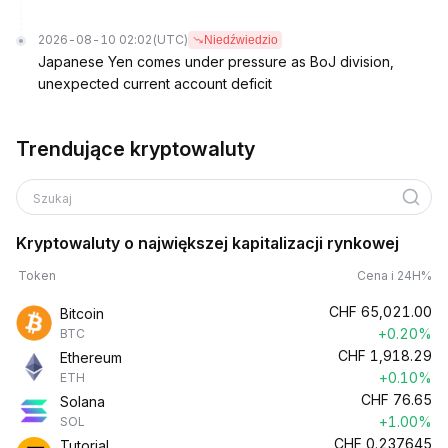
2026-08-10 02:02
(UTC)
Niedźwiedzio
Japanese Yen comes under pressure as BoJ division,
unexpected current account deficit
Trendujące kryptowaluty
Szukaj
Kryptowaluty o największej kapitalizacji rynkowej
Token
Cena i 24H%
CHF
65,021.00
Bitcoin
+0.20%
BTC
CHF
1,918.29
Ethereum
+0.10%
ETH
CHF
76.65
Solana
+1.00%
SOL
CHF
0.237645
Tutorial