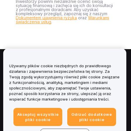
Inwestorzy powinni niezależnie ocenić swoją
sytuację finansową i zachęca się ich do konsultacji
z profesjonalnymi doradcami. Aby uzyskać
kompleksowy przegląd, zapoznaj się z naszym
Dokumentem ujawnienia ryzyka
oraz
Warunkami
świadczenia usług
.
Informacje
Używamy plików cookie niezbędnych do prawidłowego
działania i zapewnienia bezpieczeństwa tej strony. Za
Usługi
Twoją zgodą wykorzystujemy również pliki cookie związane
z funkcjonalnością, analityką, marketingiem i mediami
społecznościowymi, aby zapamiętać Twoje ustawienia,
Obsługa Klienta
poznać sposób korzystania ze strony, ulepszać ją oraz
wspierać funkcje marketingowe i udostępniania treści.
Produkty
Akceptuj wszystkie
Odrzuć dodatkowe
Informacje prawne
pliki cookie
pliki cookie