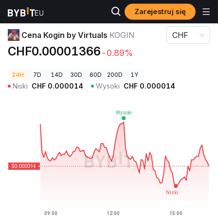
Zarejestruj się
Ceny kryptowalut
Cena Kogin by Virtuals KOGIN
Cena Kogin by Virtuals
KOGIN
CHF
CHF0.00001366
-0.89%
24H
7D
14D
30D
60D
200D
1Y
Niski
CHF
0.000014
Wysoki
CHF
0.000014