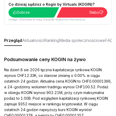
Co dzisiaj sądzisz o Kogin by Virtuals (KOGIN)?
Dobrze
Słabo
Uwaga: Informacje te mają charakter wyłącznie informacyjny.
Przegląd
Aktualności
Ranking
Media społecznościowe
FAQ
Podsumowanie ceny KOGIN na żywo
Na dzień 8 sie 2026 łączna kapitalizacja rynkowa KOGIN
wynosi CHF12.33K, co stanowi zmianę o 0.00% w ciągu
ostatnich 24 godzin. Aktualna cena KOGIN to CHF0.00001366,
a 24-godzinny wolumen tradingu wynosi CHF100.52. Podaż
w obiegu KOGIN wynosi 902.21M, przy czym maksymalna
podaż to 1.00B. Pod względem kapitalizacji rynkowej KOGIN
zajmuje 9352 miejsce w rankingu kryptowalut. W ciągu
ostatnich 24 godzin najwyższy kurs KOGIN wyniósł
CHF0.00001378, a najniższy CHF0.00001357.