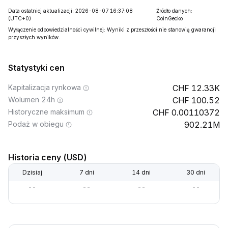
Data ostatniej aktualizacji: 2026-08-07 16:37:08
Źródło danych:
(UTC+0)
CoinGecko
Wyłączenie odpowiedzialności cywilnej: Wyniki z przeszłości nie stanowią gwarancji
przyszłych wyników.
Statystyki cen
Kapitalizacja rynkowa
12.33K
Wolumen 24h
100.52
Historyczne maksimum
0.00110372
Podaż w obiegu
902.21M
Historia ceny (USD)
Dzisiaj
7 dni
14 dni
30 dni
--
--
--
--