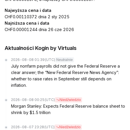
Najwyższa cena i data
CHF0.00110372 dnia 2 sty 2025
Najniższa cena i data
CHF0.00001244 dnia 26 cze 2026
Aktualności Kogin by Virtuals
2026-08-08 01:39
(UTC)
Neutralnie
July nonfarm payrolls did not give the Federal Reserve a
clear answer; the “New Federal Reserve News Agency”:
whether to raise rates in September still depends on
inflation.
2026-08-08 00:25
(UTC)
Niedźwiedzio
Morgan Stanley: Expects Federal Reserve balance sheet to
shrink by $1.5 trillion
2026-08-07 23:28
(UTC)
Niedźwiedzio