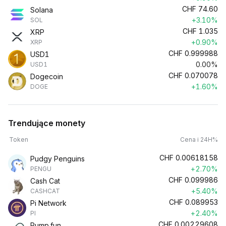
CHF
74.60
Solana
+3.10%
SOL
CHF
1.035
XRP
+0.90%
XRP
CHF
0.999988
USD1
0.00%
USD1
CHF
0.070078
Dogecoin
+1.60%
DOGE
Trendujące monety
Token
Cena i 24H%
CHF
0.00618158
Pudgy Penguins
+2.70%
PENGU
CHF
0.099986
Cash Cat
+5.40%
CASHCAT
CHF
0.089953
Pi Network
+2.40%
PI
CHF
0.00229608
Pump.fun