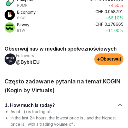
-4.50%
PUMP
CHF
0.058791
Biconomy
+66.10%
BICO
CHF
0.178665
Bitway
+11.00%
BTW
Obserwuj nas w mediach społecznościowych
Followers
+
Obserwuj
@Bybit EU
Często zadawane pytania na temat KOGIN
(Kogin by Virtuals)
1. How much is today?
As of , () is trading at .
In the last 24 hours, the lowest price is , and the highest
price is , with a trading volume of .