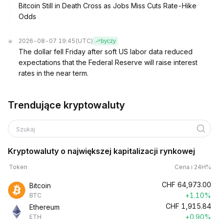
Bitcoin Still in Death Cross as Jobs Miss Cuts Rate-Hike
Odds
2026-08-07 19:45
(UTC)
byczy
The dollar fell Friday after soft US labor data reduced
expectations that the Federal Reserve will raise interest
rates in the near term.
Trendujące kryptowaluty
Szukaj
Kryptowaluty o największej kapitalizacji rynkowej
Token
Cena i 24H%
CHF
64,973.00
Bitcoin
+1.10%
BTC
CHF
1,915.84
Ethereum
+0.90%
ETH