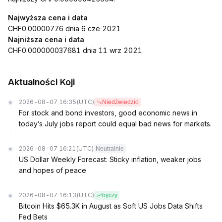
Najwyższa cena i data
CHF0.00000776 dnia 6 cze 2021
Najniższa cena i data
CHF0.000000037681 dnia 11 wrz 2021
Aktualności Koji
2026-08-07 16:35
(UTC)
Niedźwiedzio
For stock and bond investors, good economic news in
today’s July jobs report could equal bad news for markets.
2026-08-07 16:21
(UTC)
Neutralnie
US Dollar Weekly Forecast: Sticky inflation, weaker jobs
and hopes of peace
2026-08-07 16:13
(UTC)
byczy
Bitcoin Hits $65.3K in August as Soft US Jobs Data Shifts
Fed Bets