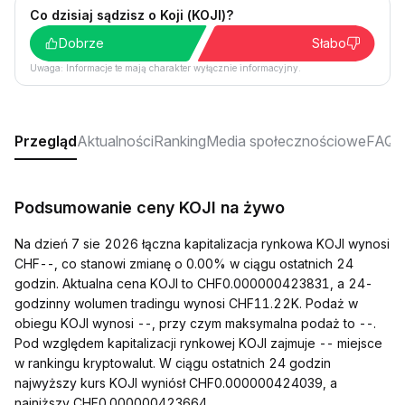
Co dzisiaj sądzisz o Koji (KOJI)?
Dobrze
Słabo
Uwaga: Informacje te mają charakter wyłącznie informacyjny.
Przegląd
Aktualności
Ranking
Media społecznościowe
FAQ
Podsumowanie ceny KOJI na żywo
Na dzień 7 sie 2026 łączna kapitalizacja rynkowa KOJI wynosi
CHF--, co stanowi zmianę o 0.00% w ciągu ostatnich 24
godzin. Aktualna cena KOJI to CHF0.000000423831, a 24-
godzinny wolumen tradingu wynosi CHF11.22K. Podaż w
obiegu KOJI wynosi --, przy czym maksymalna podaż to --.
Pod względem kapitalizacji rynkowej KOJI zajmuje -- miejsce
w rankingu kryptowalut. W ciągu ostatnich 24 godzin
najwyższy kurs KOJI wyniósł CHF0.000000424039, a
najniższy CHF0.000000423664.