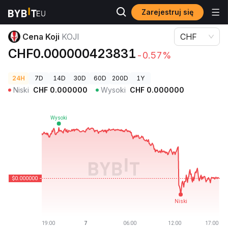
Zarejestruj się
Ceny kryptowalut
Cena Koji KOJI
Cena Koji
KOJI
CHF
CHF0.000000423831
-0.57%
24H
7D
14D
30D
60D
200D
1Y
Niski
CHF
0.000000
Wysoki
CHF
0.000000