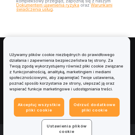
kompleksowy przegląd, zapoznaj się z naszym
Dokumentem ujawnienia ryzyka
oraz
Warunkami
świadczenia usług
.
Informacje
Używamy plików cookie niezbędnych do prawidłowego
działania i zapewnienia bezpieczeństwa tej strony. Za
Usługi
Twoją zgodą wykorzystujemy również pliki cookie związane
z funkcjonalnością, analityką, marketingiem i mediami
społecznościowymi, aby zapamiętać Twoje ustawienia,
Obsługa Klienta
poznać sposób korzystania ze strony, ulepszać ją oraz
wspierać funkcje marketingowe i udostępniania treści.
Produkty
Akceptuj wszystkie
Odrzuć dodatkowe
Informacje prawne
pliki cookie
pliki cookie
Ustawienia plików
© 2025-2026 Bybit.eu. All rights reserved.
cookie