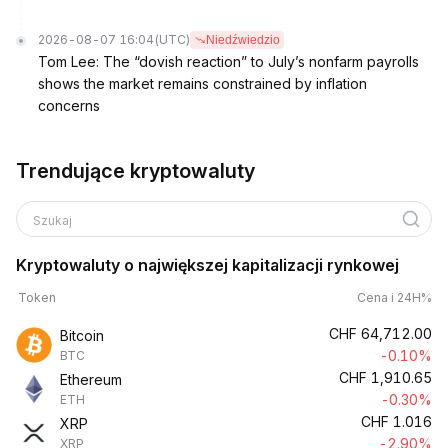
2026-08-07 16:04
(UTC)
Niedźwiedzio
Tom Lee: The “dovish reaction” to July’s nonfarm payrolls
shows the market remains constrained by inflation
concerns
Trendujące kryptowaluty
Szukaj
Kryptowaluty o największej kapitalizacji rynkowej
Token
Cena i 24H%
CHF
64,712.00
Bitcoin
-0.10%
BTC
CHF
1,910.65
Ethereum
-0.30%
ETH
CHF
1.016
XRP
-2.90%
XRP