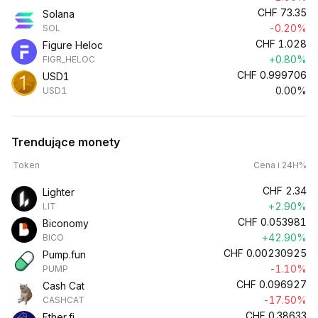
CHF
73.35
Solana
-0.20%
SOL
CHF
1.028
Figure Heloc
+0.80%
FIGR_HELOC
CHF
0.999706
USD1
0.00%
USD1
Trendujące monety
Token
Cena i 24H%
CHF
2.34
Lighter
+2.90%
LIT
CHF
0.053981
Biconomy
+42.90%
BICO
CHF
0.00230925
Pump.fun
-1.10%
PUMP
CHF
0.096927
Cash Cat
-17.50%
CASHCAT
CHF
0.38633
Ether.fi