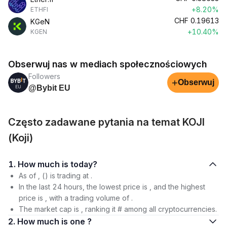
+8.20%
ETHFI
CHF
0.19613
KGeN
+10.40%
KGEN
Obserwuj nas w mediach społecznościowych
Followers
+
Obserwuj
@Bybit EU
Często zadawane pytania na temat KOJI
(Koji)
1. How much is today?
As of , () is trading at .
In the last 24 hours, the lowest price is , and the highest
price is , with a trading volume of .
The market cap is , ranking it # among all cryptocurrencies.
2. How much is one ?