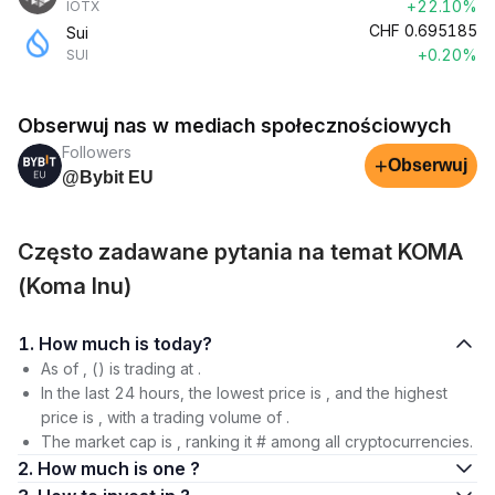
+22.10%
IOTX
CHF
0.695185
Sui
+0.20%
SUI
Obserwuj nas w mediach społecznościowych
Followers
+
Obserwuj
@Bybit EU
Często zadawane pytania na temat KOMA
(Koma Inu)
1. How much is today?
As of , () is trading at .
In the last 24 hours, the lowest price is , and the highest
price is , with a trading volume of .
The market cap is , ranking it # among all cryptocurrencies.
2. How much is one ?