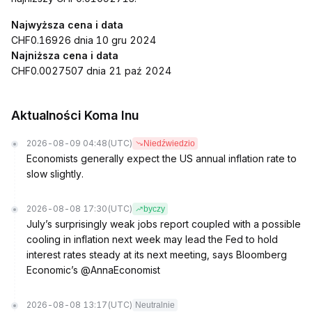
Najwyższa cena i data
CHF0.16926 dnia 10 gru 2024
Najniższa cena i data
CHF0.0027507 dnia 21 paź 2024
Aktualności Koma Inu
2026-08-09 04:48
(UTC)
Niedźwiedzio
Economists generally expect the US annual inflation rate to
slow slightly.
2026-08-08 17:30
(UTC)
byczy
July’s surprisingly weak jobs report coupled with a possible
cooling in inflation next week may lead the Fed to hold
interest rates steady at its next meeting, says Bloomberg
Economic’s @AnnaEconomist
2026-08-08 13:17
(UTC)
Neutralnie