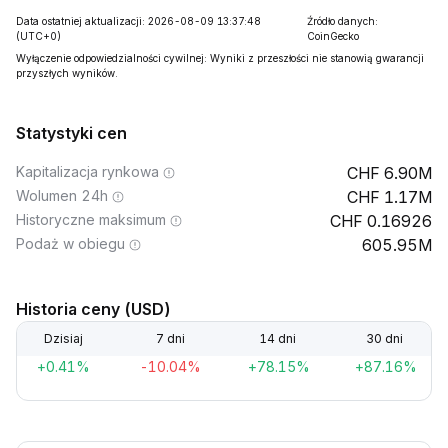
Data ostatniej aktualizacji: 2026-08-09 13:37:48
Źródło danych:
(UTC+0)
CoinGecko
Wyłączenie odpowiedzialności cywilnej: Wyniki z przeszłości nie stanowią gwarancji
przyszłych wyników.
Statystyki cen
Kapitalizacja rynkowa
6.90M
Wolumen 24h
1.17M
Historyczne maksimum
0.16926
Podaż w obiegu
605.95M
Historia ceny (USD)
Dzisiaj
7 dni
14 dni
30 dni
+0.41%
-10.04%
+78.15%
+87.16%