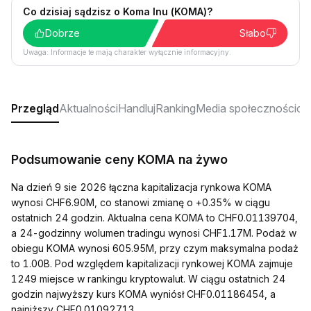
Co dzisiaj sądzisz o Koma Inu (KOMA)?
Dobrze
Słabo
Uwaga: Informacje te mają charakter wyłącznie informacyjny.
Przegląd
Aktualności
Handluj
Ranking
Media społecznościo
Podsumowanie ceny KOMA na żywo
Na dzień 9 sie 2026 łączna kapitalizacja rynkowa KOMA
wynosi CHF6.90M, co stanowi zmianę o +0.35% w ciągu
ostatnich 24 godzin. Aktualna cena KOMA to CHF0.01139704,
a 24-godzinny wolumen tradingu wynosi CHF1.17M. Podaż w
obiegu KOMA wynosi 605.95M, przy czym maksymalna podaż
to 1.00B. Pod względem kapitalizacji rynkowej KOMA zajmuje
1249 miejsce w rankingu kryptowalut. W ciągu ostatnich 24
godzin najwyższy kurs KOMA wyniósł CHF0.01186454, a
najniższy CHF0.01092713.