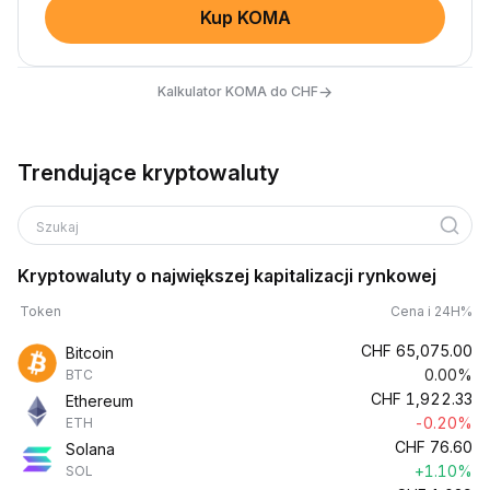
Kup KOMA
→
Kalkulator KOMA do CHF
Trendujące kryptowaluty
Szukaj
Kryptowaluty o największej kapitalizacji rynkowej
Token
Cena i 24H%
CHF
65,075.00
Bitcoin
0.00%
BTC
CHF
1,922.33
Ethereum
-0.20%
ETH
CHF
76.60
Solana
+1.10%
SOL