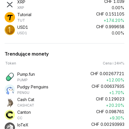
CHF
1.039
XRP
0.00%
XRP
CHF
0.151105
Tutorial
+174.20%
TUT
CHF
0.999658
USD1
0.00%
USD1
Trendujące monety
Token
Cena i 24H%
CHF
0.00267721
Pump.fun
+12.00%
PUMP
CHF
0.00637935
Pudgy Penguins
+1.70%
PENGU
CHF
0.129023
Cash Cat
+20.20%
CASHCAT
CHF
0.098761
Canton
+9.30%
CC
CHF
0.00293993
IoTeX