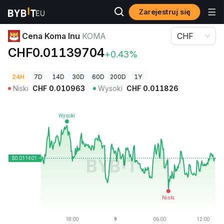
Zarejestruj się
Ceny kryptowalut
Cena Koma Inu KOMA
Cena Koma Inu
KOMA
CHF
CHF0.01139704
+0.43%
24H
7D
14D
30D
60D
200D
1Y
Niski
CHF
0.010963
Wysoki
CHF
0.011826