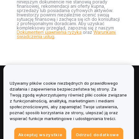
niniejszym dokumencie nie stanowią porady
finansowej, rekomendacji ani oferty kupna,
sprzedaży lub posiadania cyfrowych aktywów.
Inwestorzy powinni niezależnie ocenić swoją
sytuację finansową i zachęca się ich do konsultacji
z profesjonalnymi doradcami. Aby uzyskać
kompleksowy przegląd, zapoznaj się z naszym
Dokumentem ujawnienia ryzyka
oraz
Warunkami
świadczenia usług
.
Informacje
Używamy plików cookie niezbędnych do prawidłowego
działania i zapewnienia bezpieczeństwa tej strony. Za
Usługi
Twoją zgodą wykorzystujemy również pliki cookie związane
z funkcjonalnością, analityką, marketingiem i mediami
społecznościowymi, aby zapamiętać Twoje ustawienia,
Obsługa Klienta
poznać sposób korzystania ze strony, ulepszać ją oraz
wspierać funkcje marketingowe i udostępniania treści.
Produkty
Akceptuj wszystkie
Odrzuć dodatkowe