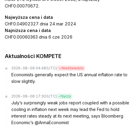
CHF0.00070672.
Najwyższa cena i data
CHF0.04902327 dnia 24 mar 2024
Najniższa cena i data
CHF0.00060363 dnia 6 cze 2026
Aktualności KOMPETE
2026-08-09 04:48
(UTC)
Niedźwiedzio
Economists generally expect the US annual inflation rate to
slow slightly.
2026-08-08 17:30
(UTC)
byczy
July’s surprisingly weak jobs report coupled with a possible
cooling in inflation next week may lead the Fed to hold
interest rates steady at its next meeting, says Bloomberg
Economic’s @AnnaEconomist