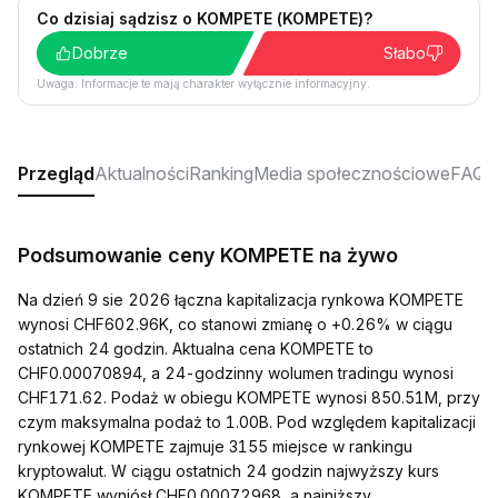
Co dzisiaj sądzisz o KOMPETE (KOMPETE)?
Dobrze
Słabo
Uwaga: Informacje te mają charakter wyłącznie informacyjny.
Przegląd
Aktualności
Ranking
Media społecznościowe
FAQ
Podsumowanie ceny KOMPETE na żywo
Na dzień 9 sie 2026 łączna kapitalizacja rynkowa KOMPETE
wynosi CHF602.96K, co stanowi zmianę o +0.26% w ciągu
ostatnich 24 godzin. Aktualna cena KOMPETE to
CHF0.00070894, a 24-godzinny wolumen tradingu wynosi
CHF171.62. Podaż w obiegu KOMPETE wynosi 850.51M, przy
czym maksymalna podaż to 1.00B. Pod względem kapitalizacji
rynkowej KOMPETE zajmuje 3155 miejsce w rankingu
kryptowalut. W ciągu ostatnich 24 godzin najwyższy kurs
KOMPETE wyniósł CHF0.00072968, a najniższy