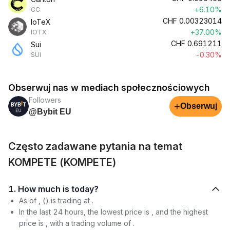
+6.10%
CC
CHF
0.00323014
IoTeX
+37.00%
IOTX
CHF
0.691211
Sui
-0.30%
SUI
Obserwuj nas w mediach społecznościowych
Followers
+
Obserwuj
@Bybit EU
Często zadawane pytania na temat
KOMPETE (KOMPETE)
1. How much is today?
As of , () is trading at .
In the last 24 hours, the lowest price is , and the highest
price is , with a trading volume of .