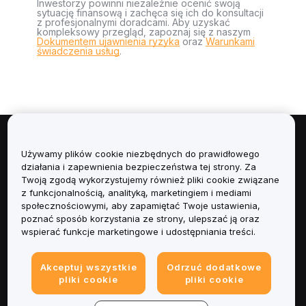
Inwestorzy powinni niezależnie ocenić swoją
sytuację finansową i zachęca się ich do konsultacji
z profesjonalnymi doradcami. Aby uzyskać
kompleksowy przegląd, zapoznaj się z naszym
Dokumentem ujawnienia ryzyka
oraz
Warunkami
świadczenia usług
.
Informacje
Używamy plików cookie niezbędnych do prawidłowego
działania i zapewnienia bezpieczeństwa tej strony. Za
Usługi
Twoją zgodą wykorzystujemy również pliki cookie związane
z funkcjonalnością, analityką, marketingiem i mediami
społecznościowymi, aby zapamiętać Twoje ustawienia,
Obsługa Klienta
poznać sposób korzystania ze strony, ulepszać ją oraz
wspierać funkcje marketingowe i udostępniania treści.
Produkty
Akceptuj wszystkie
Odrzuć dodatkowe
Informacje prawne
pliki cookie
pliki cookie