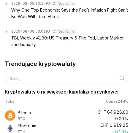
2026-08-08 13:17
(UTC)
Neutralnie
Why One Top Economist Says the Fed’s Inflation Fight Can’t
Be Won With Rate Hikes
2026-08-08 03:01
(UTC)
Neutralnie
TBL Weekly #180: US Treasury & The Fed, Labor Market,
and Liquidity
Trendujące kryptowaluty
Szukaj
Kryptowaluty o największej kapitalizacji rynkowej
Token
Cena i 24H%
CHF
64,928.00
Bitcoin
0.00%
BTC
CHF
1,919.25
Ethereum
+0.10%
ETH