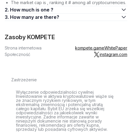
The market cap is , ranking it # among all cryptocurrencies.
2. How much is one ?
3. How many are there?
Zasoby KOMPETE
Strona internetowa
kompete.game
WhitePaper
Społeczność
instagram.com
Zastrzeżenie
Wyłączenie odpowiedzialności cywilnej
Inwestowanie w aktywa kryptowalutowe wiąże się
ze znacznym ryzykiem rynkowym, w tym
ekstremalną zmiennością i potencjalną utratą
całego kapitału. Bybit EU zrzeka się wszelkiej
odpowiedzialności za jakiekolwiek wyniki
inwestycyjne. Żadne informacje zawarte w
niniejszym dokumencie nie stanowią porady
finansowej, rekomendacji ani oferty kupna,
sprzedaży lub posiadania cyfrowych aktywów.