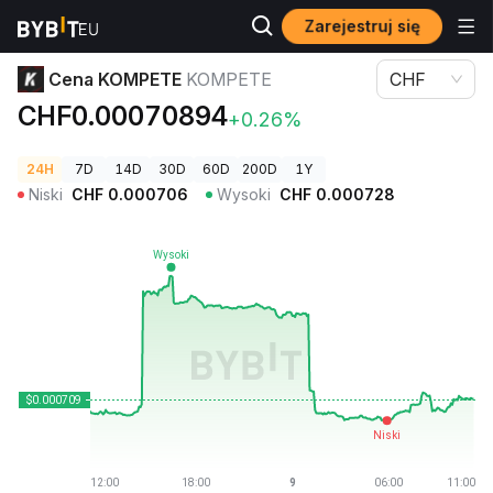
Zarejestruj się
Ceny kryptowalut
Cena KOMPETE KOMPETE
Cena KOMPETE
KOMPETE
CHF
CHF0.00070894
+0.26%
24H
7D
14D
30D
60D
200D
1Y
Niski
CHF
0.000706
Wysoki
CHF
0.000728