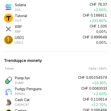
CHF
76.37
Solana
+2.00%
SOL
CHF
0.168911
Tutorial
+231.60%
TUT
CHF
1.035
XRP
0.00%
XRP
CHF
0.999649
USD1
0.00%
USD1
Trendujące monety
Token
Cena i 24H%
CHF
0.00254574
Pump.fun
+10.30%
PUMP
CHF
0.0063033
Pudgy Penguins
+2.00%
PENGU
CHF
0.110614
Cash Cat
+12.70%
CASHCAT
CHF
0.096468
Canton