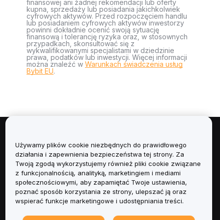
finansowej ani żadnej rekomendacji lub oferty
kupna, sprzedaży lub posiadania jakichkolwiek
cyfrowych aktywów. Przed rozpoczęciem handlu
lub posiadaniem cyfrowych aktywów inwestorzy
powinni dokładnie ocenić swoją sytuację
finansową i tolerancję ryzyka oraz, w stosownych
przypadkach, skonsultować się z
wykwalifikowanymi specjalistami w dziedzinie
prawa, podatków lub inwestycji. Więcej informacji
można znaleźć w
Warunkach świadczenia usług
Bybit EU
.
Informacje
Używamy plików cookie niezbędnych do prawidłowego
działania i zapewnienia bezpieczeństwa tej strony. Za
Usługi
Twoją zgodą wykorzystujemy również pliki cookie związane
z funkcjonalnością, analityką, marketingiem i mediami
społecznościowymi, aby zapamiętać Twoje ustawienia,
Obsługa Klienta
poznać sposób korzystania ze strony, ulepszać ją oraz
wspierać funkcje marketingowe i udostępniania treści.
Produkty