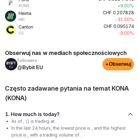
+9.00%
PONS
CHF
0.207828
Heima
-31.50%
HEI
CHF
0.095174
Canton
-9.00%
CC
Obserwuj nas w mediach społecznościowych
Followers
+
Obserwuj
@Bybit EU
Często zadawane pytania na temat KONA
(KONA)
1. How much is today?
As of , () is trading at .
In the last 24 hours, the lowest price is , and the highest
price is , with a trading volume of .