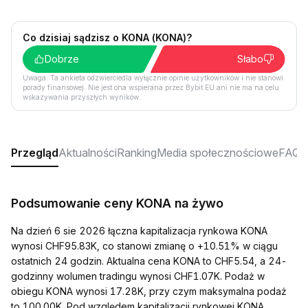
Co dzisiaj sądzisz o KONA (KONA)?
Dobrze
Słabo
Uwaga: Ta ankieta odzwierciedla wyłącznie opinie użytkowników i nie stanowi
porady finansowej. Nie jest ona wspierana przez Bybit EU ani nie ma na celu
wskazywania przyszłych wyników.
Przegląd
Aktualności
Ranking
Media społecznościowe
FAQ
Podsumowanie ceny KONA na żywo
Na dzień 6 sie 2026 łączna kapitalizacja rynkowa KONA
wynosi CHF95.83K, co stanowi zmianę o +10.51% w ciągu
ostatnich 24 godzin. Aktualna cena KONA to CHF5.54, a 24-
godzinny wolumen tradingu wynosi CHF1.07K. Podaż w
obiegu KONA wynosi 17.28K, przy czym maksymalna podaż
to 100.00K. Pod względem kapitalizacji rynkowej KONA