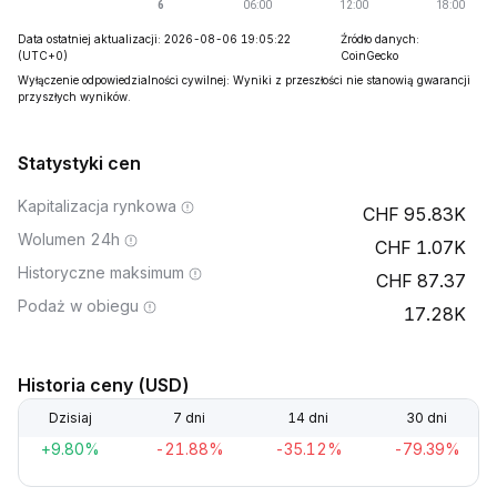
Data ostatniej aktualizacji: 2026-08-06 19:05:22
Źródło danych:
(UTC+0)
CoinGecko
Wyłączenie odpowiedzialności cywilnej: Wyniki z przeszłości nie stanowią gwarancji
przyszłych wyników.
Statystyki cen
Kapitalizacja rynkowa
95.83K
Wolumen 24h
1.07K
Historyczne maksimum
87.37
Podaż w obiegu
17.28K
Historia ceny (USD)
Dzisiaj
7 dni
14 dni
30 dni
+9.80%
-21.88%
-35.12%
-79.39%