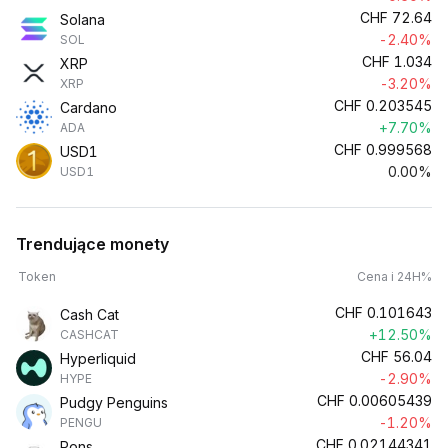
CHF
72.64
Solana
-2.40%
SOL
CHF
1.034
XRP
-3.20%
XRP
CHF
0.203545
Cardano
+7.70%
ADA
CHF
0.999568
USD1
0.00%
USD1
Trendujące monety
Token
Cena i 24H%
CHF
0.101643
Cash Cat
+12.50%
CASHCAT
CHF
56.04
Hyperliquid
-2.90%
HYPE
CHF
0.00605439
Pudgy Penguins
-1.20%
PENGU
CHF
0.02144341
Pons