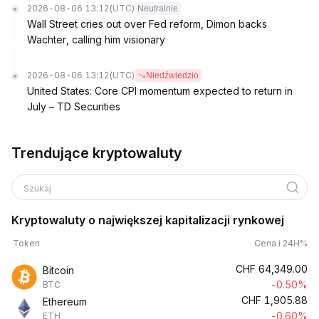
2026-08-06 13:12
(UTC)
Neutralnie
Wall Street cries out over Fed reform, Dimon backs
Wachter, calling him visionary
2026-08-06 13:12
(UTC)
Niedźwiedzio
United States: Core CPI momentum expected to return in
July – TD Securities
Trendujące kryptowaluty
Szukaj
Kryptowaluty o największej kapitalizacji rynkowej
Token
Cena i 24H%
CHF
64,349.00
Bitcoin
-0.50%
BTC
CHF
1,905.88
Ethereum
-0.60%
ETH