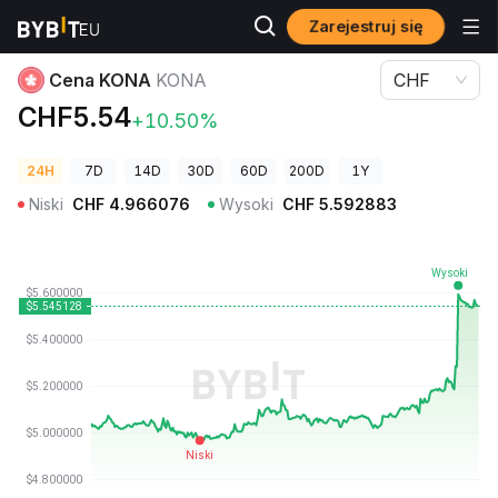
Zarejestruj się
Ceny kryptowalut
Cena KONA KONA
Cena KONA
KONA
CHF
CHF5.54
+10.50%
24H
7D
14D
30D
60D
200D
1Y
Niski
CHF
4.966076
Wysoki
CHF
5.592883