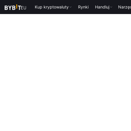
Kup kryptowaluty
Rynki
Handluj
Narzę