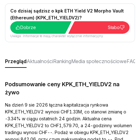
Co dzisiaj sądzisz o kpk ETH Yield V2 Morpho Vault
(Ethereum) (KPK_ETH_YIELDV2)?
Dobrze
Słabo
Uwaga: Informacje te mają charakter wyłącznie informacyjny.
Przegląd
Aktualności
Ranking
Media społecznościowe
FAQ
Podsumowanie ceny KPK_ETH_YIELDV2 na
żywo
Na dzień 9 sie 2026 łączna kapitalizacja rynkowa
KPK_ETH_YIELDV2 wynosi CHF1.33M, co stanowi zmianę o
-3.34% w ciągu ostatnich 24 godzin. Aktualna cena
KPK_ETH_YIELDV2 to CHF1,579.70, a 24-godzinny wolumen
tradingu wynosi CHF--. Podaż w obiegu KPK_ETH_YIELDV2
wynosi 842.06, przy czym maksymalna podaż to --. Pod