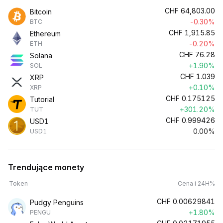
CHF
64,803.00
Bitcoin
-0.30%
BTC
CHF
1,915.85
Ethereum
-0.20%
ETH
CHF
76.28
Solana
+1.90%
SOL
CHF
1.039
XRP
+0.10%
XRP
CHF
0.175125
Tutorial
+301.20%
TUT
CHF
0.999426
USD1
0.00%
USD1
Trendujące monety
Token
Cena i 24H%
CHF
0.00629841
Pudgy Penguins
+1.80%
PENGU