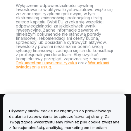
Wyłączenie odpowiedzialności cywilnej
Inwestowanie w aktywa kryptowalutowe wiąże się
ze znacznym ryzykiem rynkowym, w tym
ekstremalną zmiennością i potencjalną utratą
całego kapitału. Bybit EU zrzeka się wszelkiej
odpowiedzialności za jakiekolwiek wyniki
inwestycyjne. Żadne informacje zawarte w
niniejszym dokumencie nie stanowią porady
finansowej, rekomendacji ani oferty kupna,
sprzedaży lub posiadania cyfrowych aktywów.
Inwestorzy powinni niezależnie ocenić swoją
sytuację finansową i zachęca się ich do konsultacji
z profesjonalnymi doradcami. Aby uzyskać
kompleksowy przegląd, zapoznaj się z naszym
Dokumentem ujawnienia ryzyka
oraz
Warunkami
świadczenia usług
.
Informacje
Używamy plików cookie niezbędnych do prawidłowego
działania i zapewnienia bezpieczeństwa tej strony. Za
Usługi
Twoją zgodą wykorzystujemy również pliki cookie związane
z funkcjonalnością, analityką, marketingiem i mediami