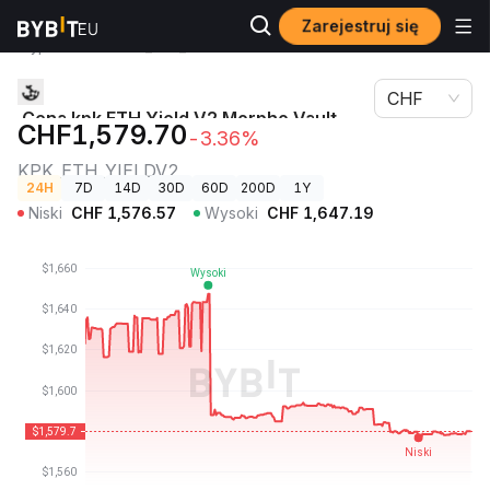
Zarejestruj się
Ceny
Cena kpk ETH Yield V2 Morpho Vault (Ethereum)
kryptowalut
KPK_ETH_YIELDV2
CHF
Cena kpk ETH Yield V2 Morpho Vault
CHF1,579.70
-3.36%
(Ethereum)
KPK_ETH_YIELDV2
24H
7D
14D
30D
60D
200D
1Y
Niski
CHF
1,576.57
Wysoki
CHF
1,647.19