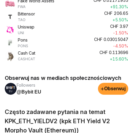
CHF
0.02171955
Fake World Assets
+91.30%
FWA
CHF
206.65
Bittensor
+5.50%
TAO
CHF
3.97
Uniswap
-1.50%
UNI
CHF
0.03015047
Pons
-4.50%
PONS
CHF
0.113696
Cash Cat
+15.60%
CASHCAT
Obserwuj nas w mediach społecznościowych
Followers
+
Obserwuj
@Bybit EU
Często zadawane pytania na temat
KPK_ETH_YIELDV2 (kpk ETH Yield V2
Morpho Vault (Ethereum))