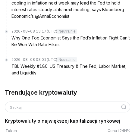
cooling in inflation next week may lead the Fed to hold
interest rates steady at its next meeting, says Bloomberg
Economic’s @AnnaEconomist
2026-08-08 13:17
(UTC)
Neutralnie
Why One Top Economist Says the Fed’s Inflation Fight Can’t
Be Won With Rate Hikes
2026-08-08 03:01
(UTC)
Neutralnie
TBL Weekly #180: US Treasury & The Fed, Labor Market,
and Liquidity
Trendujące kryptowaluty
Szukaj
Kryptowaluty o największej kapitalizacji rynkowej
Token
Cena i 24H%