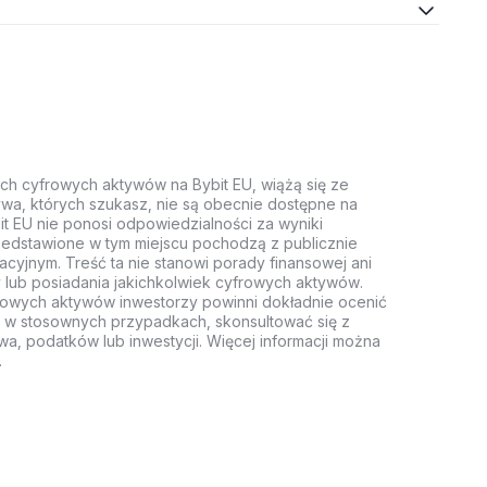
ych cyfrowych aktywów na Bybit EU, wiążą się ze
wa, których szukasz, nie są obecnie dostępne na
it EU nie ponosi odpowiedzialności za wyniki
rzedstawione w tym miejscu pochodzą z publicznie
acyjnym. Treść ta nie stanowi porady finansowej ani
 lub posiadania jakichkolwiek cyfrowych aktywów.
rowych aktywów inwestorzy powinni dokładnie ocenić
z, w stosownych przypadkach, skonsultować się z
wa, podatków lub inwestycji. Więcej informacji można
.