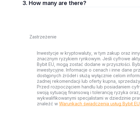
3. How many are there?
Zastrzeżenie
Inwestycje w kryptowaluty, w tym zakup oraz inn
znacznym ryzykiem rynkowym. Jeśli cyfrowe akty
Bybit EU, mogą zostać dodane w przyszłości. Byb
inwestycyjne. Informacje o cenach i inne dane p
dostępnych źródeł i służą wyłącznie celom inform
żadnej rekomendacji lub oferty kupna, sprzedaży
Przed rozpoczęciem handlu lub posiadaniem cyf
swoją sytuację finansową i tolerancję ryzyka ora
wykwalifikowanymi specjalistami w dziedzinie pra
znaleźć w
Warunkach świadczenia usług Bybit EU