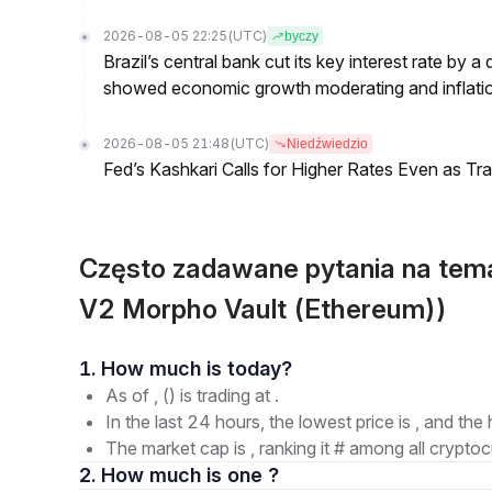
2026-08-05 22:25
(UTC)
byczy
Brazil’s central bank cut its key interest rate by a
showed economic growth moderating and inflati
2026-08-05 21:48
(UTC)
Niedźwiedzio
Fed’s Kashkari Calls for Higher Rates Even as T
Często zadawane pytania na te
V2 Morpho Vault (Ethereum))
1. How much is today?
As of , () is trading at .
In the last 24 hours, the lowest price is , and the 
The market cap is , ranking it # among all cryptoc
2. How much is one ?