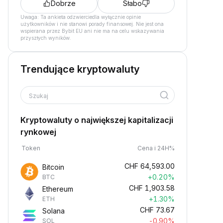
Dobrze
Słabo
Uwaga: Ta ankieta odzwierciedla wyłącznie opinie
użytkowników i nie stanowi porady finansowej. Nie jest ona
wspierana przez Bybit EU ani nie ma na celu wskazywania
przyszłych wyników.
Trendujące kryptowaluty
Szukaj
Kryptowaluty o największej kapitalizacji
rynkowej
Token
Cena i 24H%
CHF
64,593.00
Bitcoin
+0.20%
BTC
CHF
1,903.58
Ethereum
+1.30%
ETH
CHF
73.67
Solana
-0.90%
SOL