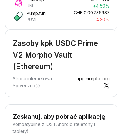
+4.50%
UNI
CHF
0.00235937
Pump.fun
-4.30%
PUMP
Zasoby kpk USDC Prime
V2 Morpho Vault
(Ethereum)
Strona internetowa
app.morpho.org
Społeczność
Zeskanuj, aby pobrać aplikację
Kompatybilne z iOS i Android (telefony i
tablety)