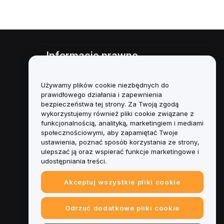
Informacje prawne
Polityka dotycząca konfliktu
interesów
Używamy plików cookie niezbędnych do
prawidłowego działania i zapewnienia
Podsumowanie polityki
bezpieczeństwa tej strony. Za Twoją zgodą
powiernictwa i zarządzania
wykorzystujemy również pliki cookie związane z
funkcjonalnością, analityką, marketingiem i mediami
Informacje ESG
społecznościowymi, aby zapamiętać Twoje
ustawienia, poznać sposób korzystania ze strony,
Biuletyny informacyjne
ulepszać ją oraz wspierać funkcje marketingowe i
kryptoaktywów
udostępniania treści.
Akceptuj wszystkie pliki cookie
Odrzuć dodatkowe pliki cookie