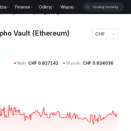
zia
Finanse
Odkryj
Więcej
Vault (Ethereum) KPK_USDC_V2
ho Vault (Ethereum)
CHF
Niski
CHF
0.827142
Wysoki
CHF
0.834036