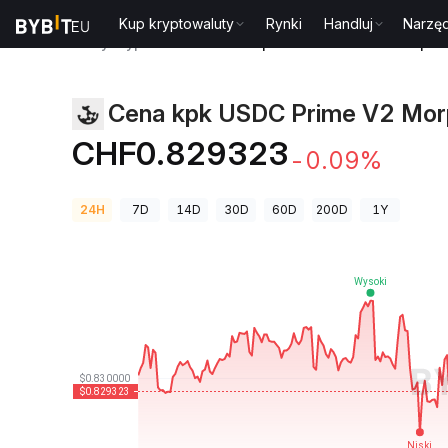
Kup kryptowaluty
Rynki
Handluj
Narzęd
Ceny kryptowalut
Cena kpk USDC Prime V2 Morpho 
Cena kpk USDC Prime V2 Morp
KPK_USDC_V2
CHF0.829323
-0.09%
24H
7D
14D
30D
60D
200D
1Y