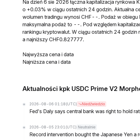
Na dzień 6 sie 2026 łączna kapitalizacja rynko
o +0.03% w ciągu ostatnich 24 godzin. Aktualn
wolumen tradingu wynosi CHF--. Podaż w obieg
maksymalna podaż to --. Pod względem kapitaliza
rankingu kryptowalut. W ciągu ostatnich 24 godz
a najniższy CHF0.827777.
Najwyższa cena i data
Najniższa cena i data
Aktualności kpk USDC Prime V2 Morpho
2026-08-06 01:18
(UTC)
Niedźwiedzio
Fed's Daly says central bank was right to hold ra
2026-08-05 23:01
(UTC)
Neutralnie
Record intervention bought the Japanese Yen a r