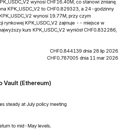
wa KPK_USDC_V2 wynosi CHF16.40M, co stanowi zmianę
a cena KPK_USDC_V2 to CHF0.829323, a 24-godzinny
u KPK_USDC_V2 wynosi 19.77M, przy czym
cji rynkowej KPK_USDC_V2 zajmuje -- miejsce w
in najwyższy kurs KPK_USDC_V2 wyniósł CHF0.832286,
CHF0.844139 dnia 28 lip 2026
CHF0.787005 dnia 11 mar 2026
 Vault (Ethereum)
tes steady at July policy meeting
eturn to mid-May levels.