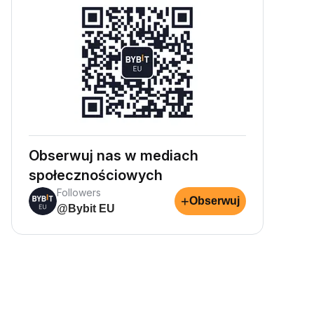
Obserwuj nas w mediach
społecznościowych
Followers
+
Obserwuj
@Bybit EU