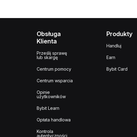
Obsługa
Produkty
Klienta
Handluj
Prześlij sprawę
lub skargę
Earn
Centrum pomocy
Bybit Card
Centrum wsparcia
Opinie
użytkowników
Bybit Learn
Opłata handlowa
Kontrola
autentyczności