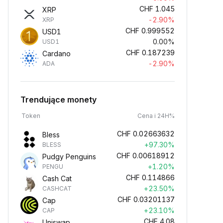
CHF
1.045
XRP
-2.90%
XRP
CHF
0.999552
USD1
0.00%
USD1
CHF
0.187239
Cardano
-2.90%
ADA
Trendujące monety
Token
Cena i 24H%
CHF
0.02663632
Bless
+97.30%
BLESS
CHF
0.00618912
Pudgy Penguins
+1.20%
PENGU
CHF
0.114866
Cash Cat
+23.50%
CASHCAT
CHF
0.03201137
Cap
+23.10%
CAP
CHF
4.08
Uniswap