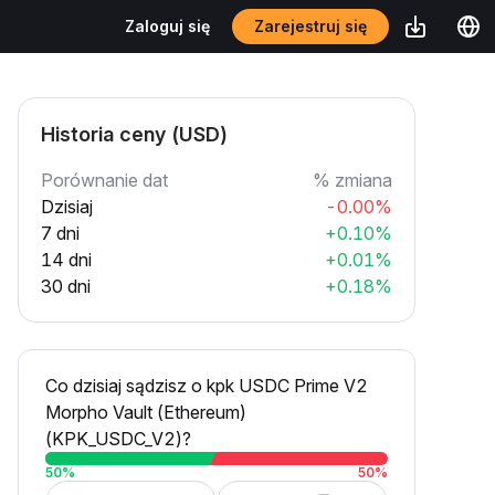
Zarejestruj się
Zaloguj się
Historia ceny (USD)
Porównanie dat
% zmiana
Dzisiaj
-0.00%
7 dni
+0.10%
14 dni
+0.01%
30 dni
+0.18%
Co dzisiaj sądzisz o kpk USDC Prime V2
Morpho Vault (Ethereum)
(KPK_USDC_V2)?
50
%
50
%