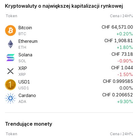
Kryptowaluty o największej kapitalizacji rynkowej
Token
Cena i 24H%
CHF
64,571.00
Bitcoin
+0.20%
BTC
CHF
1,908.81
Ethereum
+1.80%
ETH
CHF
73.18
Solana
-0.90%
SOL
CHF
1.044
XRP
-1.50%
XRP
CHF
0.999585
USD1
0.00%
USD1
CHF
0.206652
Cardano
+9.30%
ADA
Trendujące monety
Token
Cena i 24H%