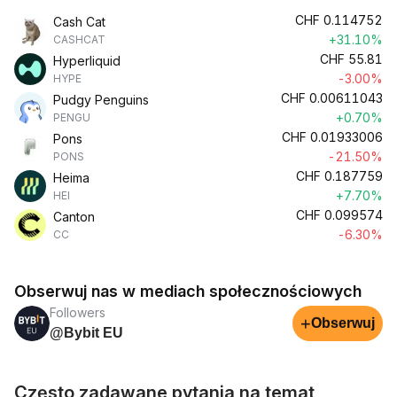
CHF
0.114752
Cash Cat
+31.10%
CASHCAT
CHF
55.81
Hyperliquid
-3.00%
HYPE
CHF
0.00611043
Pudgy Penguins
+0.70%
PENGU
CHF
0.01933006
Pons
-21.50%
PONS
CHF
0.187759
Heima
+7.70%
HEI
CHF
0.099574
Canton
-6.30%
CC
Obserwuj nas w mediach społecznościowych
Followers
+
Obserwuj
@Bybit EU
Często zadawane pytania na temat