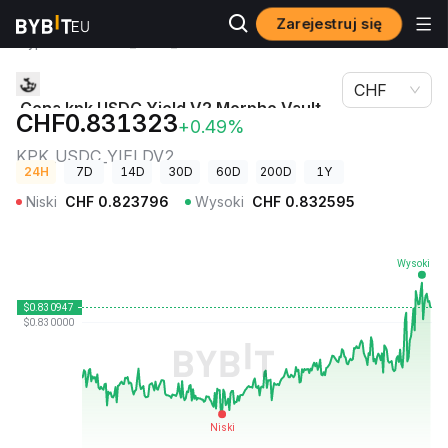
Zarejestruj się
Ceny
Cena kpk USDC Yield V2 Morpho Vault (Arbitrum)
kryptowalut
KPK_USDC_YIELDV2
CHF
Cena kpk USDC Yield V2 Morpho Vault
CHF0.831323
+0.49%
(Arbitrum)
KPK_USDC_YIELDV2
24H
7D
14D
30D
60D
200D
1Y
Niski
CHF
0.823796
Wysoki
CHF
0.832595