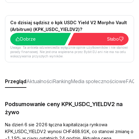
Co dzisiaj sądzisz o kpk USDC Yield V2 Morpho Vault
(Arbitrum) (KPK_USDC_YIELDV2)?
Dobrze
Słabo
Uwaga: Ta ankieta odzwierciedla wyłącznie opinie użytkowników i nie stanowi
porady finansowej. Nie jest ona wspierana przez Bybit EU ani nie ma na celu
wskazywania przyszłych wyników.
Przegląd
Aktualności
Ranking
Media społecznościowe
FAQ
Podsumowanie ceny KPK_USDC_YIELDV2 na
żywo
Na dzień 6 sie 2026 łączna kapitalizacja rynkowa
KPK_USDC_YIELDV2 wynosi CHF468.91K, co stanowi zmianę o
-1.19% w ciągu ostatnich 24 godzin. Aktualna cena