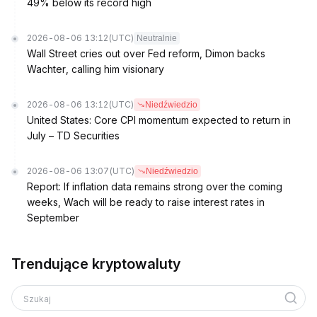
49% below its record high
2026-08-06 13:12
(UTC)
Neutralnie
Wall Street cries out over Fed reform, Dimon backs
Wachter, calling him visionary
2026-08-06 13:12
(UTC)
Niedźwiedzio
United States: Core CPI momentum expected to return in
July – TD Securities
2026-08-06 13:07
(UTC)
Niedźwiedzio
Report: If inflation data remains strong over the coming
weeks, Wach will be ready to raise interest rates in
September
Trendujące kryptowaluty
Szukaj