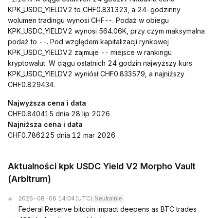
KPK_USDC_YIELDV2 to CHF0.831323, a 24-godzinny
wolumen tradingu wynosi CHF--. Podaż w obiegu
KPK_USDC_YIELDV2 wynosi 564.06K, przy czym maksymalna
podaż to --. Pod względem kapitalizacji rynkowej
KPK_USDC_YIELDV2 zajmuje -- miejsce w rankingu
kryptowalut. W ciągu ostatnich 24 godzin najwyższy kurs
KPK_USDC_YIELDV2 wyniósł CHF0.833579, a najniższy
CHF0.829434.
Najwyższa cena i data
CHF0.840415 dnia 28 lip 2026
Najniższa cena i data
CHF0.786225 dnia 12 mar 2026
Aktualności kpk USDC Yield V2 Morpho Vault
(Arbitrum)
2026-08-06 14:04
(UTC)
Neutralnie
Federal Reserve bitcoin impact deepens as BTC trades