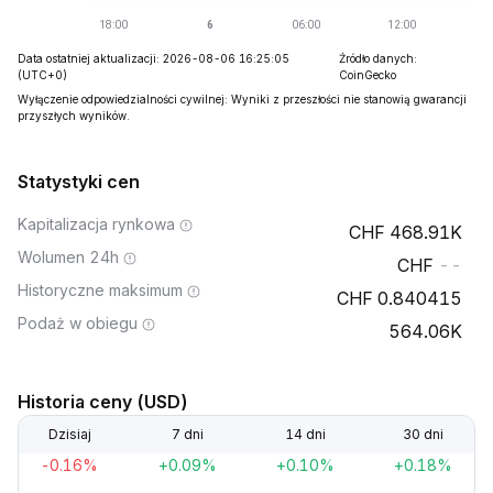
Data ostatniej aktualizacji: 2026-08-06 16:25:05
Źródło danych:
(UTC+0)
CoinGecko
Wyłączenie odpowiedzialności cywilnej: Wyniki z przeszłości nie stanowią gwarancji
przyszłych wyników.
Statystyki cen
Kapitalizacja rynkowa
468.91K
Wolumen 24h
--
Historyczne maksimum
0.840415
Podaż w obiegu
564.06K
Historia ceny (USD)
Dzisiaj
7 dni
14 dni
30 dni
-0.16%
+0.09%
+0.10%
+0.18%