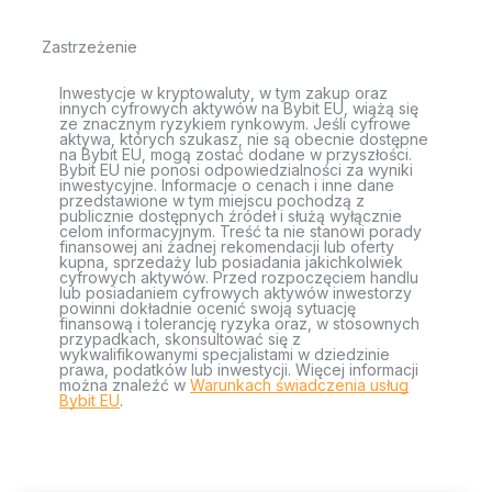
Zastrzeżenie
Inwestycje w kryptowaluty, w tym zakup oraz
innych cyfrowych aktywów na Bybit EU, wiążą się
ze znacznym ryzykiem rynkowym. Jeśli cyfrowe
aktywa, których szukasz, nie są obecnie dostępne
na Bybit EU, mogą zostać dodane w przyszłości.
Bybit EU nie ponosi odpowiedzialności za wyniki
inwestycyjne. Informacje o cenach i inne dane
przedstawione w tym miejscu pochodzą z
publicznie dostępnych źródeł i służą wyłącznie
celom informacyjnym. Treść ta nie stanowi porady
finansowej ani żadnej rekomendacji lub oferty
kupna, sprzedaży lub posiadania jakichkolwiek
cyfrowych aktywów. Przed rozpoczęciem handlu
lub posiadaniem cyfrowych aktywów inwestorzy
powinni dokładnie ocenić swoją sytuację
finansową i tolerancję ryzyka oraz, w stosownych
przypadkach, skonsultować się z
wykwalifikowanymi specjalistami w dziedzinie
prawa, podatków lub inwestycji. Więcej informacji
można znaleźć w
Warunkach świadczenia usług
Bybit EU
.