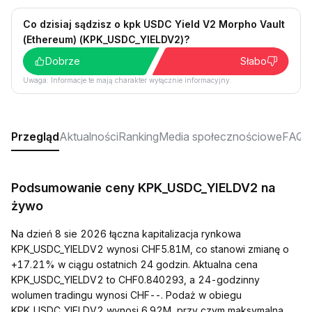
Co dzisiaj sądzisz o kpk USDC Yield V2 Morpho Vault
(Ethereum) (KPK_USDC_YIELDV2)?
Dobrze
Słabo
Uwaga: Informacje te mają charakter wyłącznie informacyjny.
Przegląd
Aktualności
Ranking
Media społecznościowe
FAQ
Podsumowanie ceny KPK_USDC_YIELDV2 na
żywo
Na dzień 8 sie 2026 łączna kapitalizacja rynkowa
KPK_USDC_YIELDV2 wynosi CHF5.81M, co stanowi zmianę o
+17.21% w ciągu ostatnich 24 godzin. Aktualna cena
KPK_USDC_YIELDV2 to CHF0.840293, a 24-godzinny
wolumen tradingu wynosi CHF--. Podaż w obiegu
KPK_USDC_YIELDV2 wynosi 6.92M, przy czym maksymalna