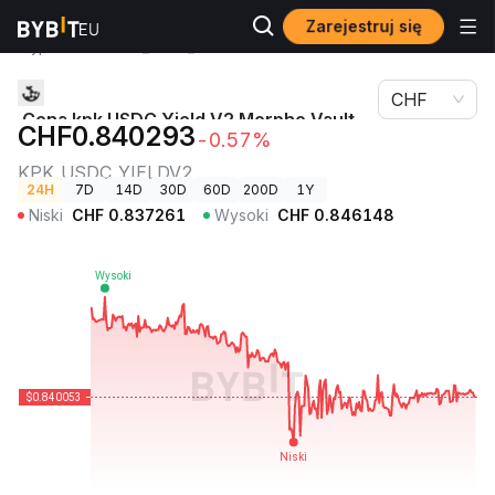
Zarejestruj się
Ceny
Cena kpk USDC Yield V2 Morpho Vault (Ethereum)
kryptowalut
KPK_USDC_YIELDV2
CHF
Cena kpk USDC Yield V2 Morpho Vault
CHF0.840293
-0.57%
(Ethereum)
KPK_USDC_YIELDV2
24H
7D
14D
30D
60D
200D
1Y
Niski
CHF
0.837261
Wysoki
CHF
0.846148