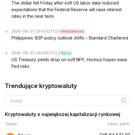
The dollar fell Friday after soft US labor data reduced
expectations that the Federal Reserve will raise interest
rates in the near term.
2026-08-07 19:42
(UTC)
Niedźwiedzio
Philippines: BSP policy outlook shifts – Standard Chartered
2026-08-07 19:24
(UTC)
byczy
US Treasury yields drop on soft NFP, Hormuz hopes ease
Fed risks
Trendujące kryptowaluty
Szukaj
Kryptowaluty o największej kapitalizacji rynkowej
Token
Cena i 24H%
CHF
64,871.00